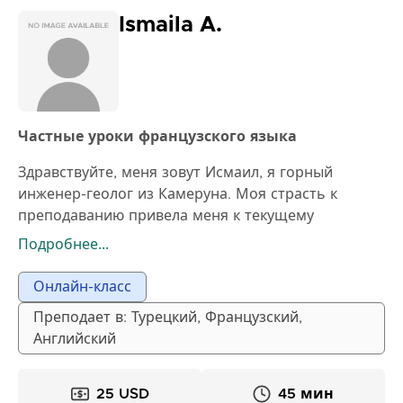
Ismaila A.
Частные уроки французского языка
Здравствуйте, меня зовут Исмаил, я горный
инженер-геолог из Камеруна. Моя страсть к
преподаванию привела меня к текущему
обучению в докторантуре. Процесс изучения
Подробнее...
языка уникален для каждого человека, и прогресс
с подходящим наставником может иметь
Онлайн-класс
огромное значение. Используя свой опыт в
Преподает в: Турецкий, Французский,
преподавании языков, я стремлюсь предоставить
Английский
своим ученикам лучший возможный опыт
обучения. Мой трехлетний опыт преподавания
французского и английского языков помог мне
25 USD
45 мин