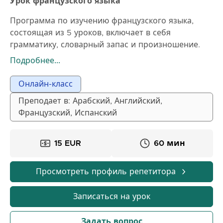
Урок французского языка
Программа по изучению французского языка,
состоящая из 5 уроков, включает в себя
грамматику, словарный запас и произношение.
Уроки охватывают темы, такие как погода, еда,
Подробнее...
настроение, приветствия и прощания, а также
использование языка в повседневных ситуациях.
Онлайн-класс
По окончании этих уроков вы будете обладать
Преподает в: Арабский, Английский,
базовыми знаниями французского языка и
Французский, Испанский
сможете общаться на простом уровне.
15 EUR
60 мин
Просмотреть профиль репетитора
Записаться на урок
Задать вопрос