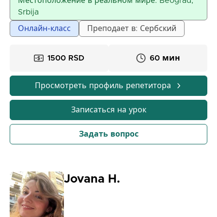
Местоположение в реальном мире: Beograd,
большим опытом работы с различными
Srbija
возрастными группами. Помимо базового
Онлайн-класс
Преподает в: Сербский
образования имеет диплом C1 Delf.
1500 RSD
60 мин
Просмотреть профиль репетитора
Записаться на урок
Задать вопрос
Jovana H.