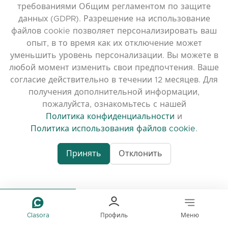
требованиями Общим регламентом по защите
МУЗЫКАЛЬНЫЕ ИНСТРУМЕНТЫ
данных (GDPR). Разрешение на использование
файлов cookie позволяет персонализировать ваш
Частные уроки фортепиано
опыт, в то время как их отключение может
Онлайн уроки музыки
уменьшить уровень персонализации. Вы можете в
любой момент изменить свои предпочтения. Ваше
согласие действительно в течении 12 месяцев. Для
ПРОГРАММИРОВАНИЕ И ИТ
получения дополнительной информации,
Программирование на Java для студентов
пожалуйста, ознакомьтесь с нашей
университета
Политика конфиденциальности
и
Политика использования файлов cookie
.
Уроки по Matlab
ЯЗЫКИ
Принять
Отклонить
English
Русский
Srpski
Clasora
Профиль
Меню
Slovenščina