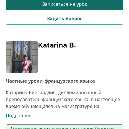
Записаться на урок
оптимизировать структуру, стиль и
лингвистическую точность, и я с нетерпением жду
Задать вопрос
возможности поддержать вас на вашем пути
обучения!
Katarina B.
Частные уроки французского языка
Катарина Биоградлия, дипломированный
преподаватель французского языка, в настоящее
время обучающаяся на магистратуре на
филологическом факультете, проводит уроки
Подробнее...
французского языка для всех возрастов. Уроки
адаптированы под ваши личные цели. Обладает