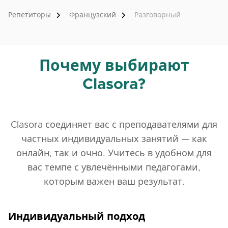
✅Индивидуальные и групповые занятия.
Репетиторы
Французский
Разговорный
✅Доступ к WhatsApp-сообществу учеников.❤️️ Я с
нетерпением жду возможности познакомиться с
вами и вместе работать над совершенствованием
французского языка.🇫🇷
Почему выбирают
Clasora?
Clasora соединяет вас с преподавателями для
частных индивидуальных занятий — как
онлайн, так и очно. Учитесь в удобном для
вас темпе с увлечёнными педагогами,
которым важен ваш результат.
Индивидуальный подход