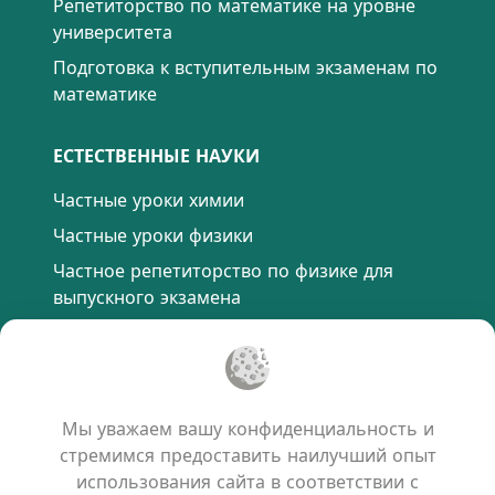
Репетиторство по математике на уровне
университета
Подготовка к вступительным экзаменам по
математике
ЕСТЕСТВЕННЫЕ НАУКИ
Частные уроки химии
Частные уроки физики
Частное репетиторство по физике для
выпускного экзамена
ПОДГОТОВКА К ЭКЗАМЕНАМ И ТЕСТАМ
Подготовка к экзамену TOEFL
Мы уважаем вашу конфиденциальность и
Подготовка к экзамену IELTS
стремимся предоставить наилучший опыт
Подготовка к экзамену DELF
использования сайта в соответствии с