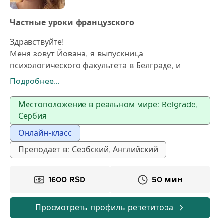
Частные уроки французского
Здравствуйте!
Меня зовут Йована, я выпускница
психологического факультета в Белграде, и
помимо любви к этой науке, во мне живёт ещё
Подробнее...
одна большая страсть – французский язык,
который также является моим родным языком. Я
Местоположение в реальном мире: Belgrade,
выросла в Швейцарии и Франции, где закончила
Сербия
всё обучение до 19 лет. Я использую французский
Онлайн-класс
ежедневно и имею годы опыта в разговоре,
письме и понимании языка, как в повседневном,
Преподает в: Сербский, Английский
так и в академическом общении. Как человек,
получивший образование в области психологии, я
1600 RSD
50 мин
также научилась передавать знания ясным,
адаптированным и поддерживающим способом –
без стресса и без ощущения, что французский –
Просмотреть профиль репетитора
это «невыполнимая миссия». Я предлагаю