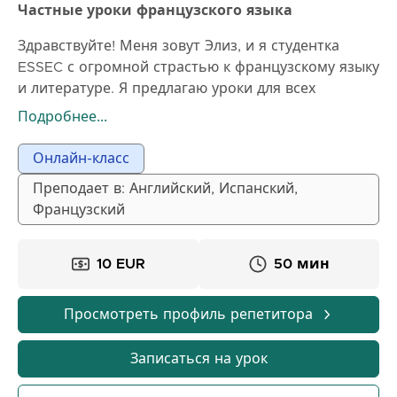
Частные уроки французского языка
Здравствуйте! Меня зовут Элиз, и я студентка
ESSEC с огромной страстью к французскому языку
и литературе. Я предлагаю уроки для всех
уровней, особенно для учащихся старших классов,
Подробнее...
готовящихся к получению французского
бакалавриата. Мои уроки структурированы четко
Онлайн-класс
и интерактивно, с акцентом на понимание текста,
Преподает в: Английский, Испанский,
практические упражнения, письмо и разговорную
Французский
речь. Я адаптирую свой стиль преподавания под
темп каждого ученика. Благодаря моим урокам вы
улучшите свою грамматику, расширите словарный
10 EUR
50 мин
запас, обретете уверенность в разговоре и будете
хорошо подготовлены к экзаменам.
Просмотреть профиль репетитора
Записаться на урок