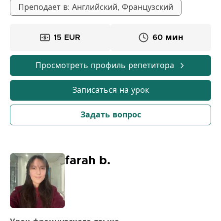
резюме для закрепления знаний. Я адаптирую
Преподает в: Английский, Французский
каждый урок под уровень и цели студента, делая
занятия целенаправленными и эффективными. В
15 EUR
60 мин
результате моих занятий студенты могут ожидать
построения прочной базовой знаний, улучшения
клинического мышления и получения
Просмотреть профиль репетитора
уверенности в применении теории на экзаменах и
в реальных случаях.
Записаться на урок
Задать вопрос
farah b.