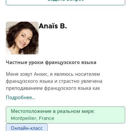
Anaïs B.
Частные уроки французского языка
Меня зовут Анэис, я являюсь носителем
французского языка и страстно увлечена
преподаванием французского языка как
иностранного (FLE). Я преподавала французский
Подробнее...
язык в Лондоне в течение 6 лет студентам всех
возрастов и уровней, а также работала в США в
Местоположение в реальном мире:
качестве au pair, где преподавала французский
Montpellier, France
язык детям, улучшая при этом свой английский.
Онлайн-класс
Мои занятия практические, персонализированные