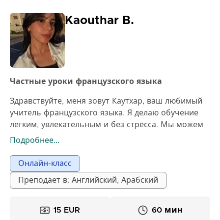
уверенность в общении, лучшее понимание и
конкретный прогресс с урока на урок.
Kaouthar B.
Частные уроки французского языка
Здравствуйте, меня зовут Каутхар, ваш любимый
учитель французского языка. Я делаю обучение
легким, увлекательным и без стресса. Мы можем
сосредоточиться на говорении, аудировании или
Подробнее...
практике разговорной речи в зависимости от
ваших целей. Мои уроки дружелюбны,
Онлайн-класс
интерактивны и адаптированы под вас.
Преподает в: Английский, Арабский
Присоединяйтесь ко мне и говорите по-
французски уверенно.
15 EUR
60 мин