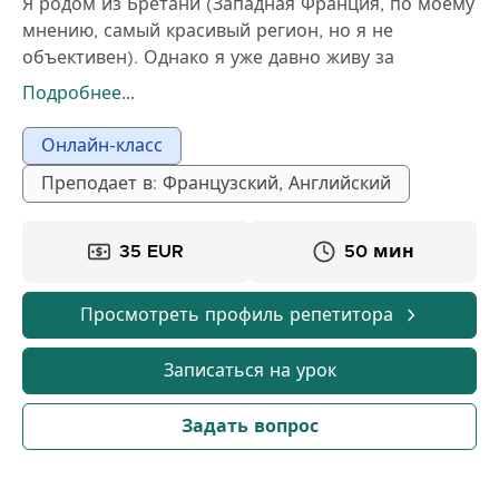
Я родом из Бретани (Западная Франция, по моему
мнению, самый красивый регион, но я не
объективен). Однако я уже давно живу за
границей.
Подробнее...
Я живу в Неаполе с моей женой, которая
итальянка, и нашими двумя маленькими детьми.
Онлайн-класс
Более профессиональное описание находится в
Преподает в: Французский, Английский
английской части ниже.
35 EUR
50 мин
Просмотреть профиль репетитора
Записаться на урок
Задать вопрос