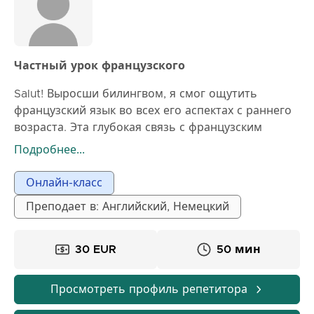
Частный урок французского
Salut! Выросши билингвом, я смог ощутить
французский язык во всех его аспектах с раннего
возраста. Эта глубокая связь с французским
языком и культурой всегда сопровождала меня и
Подробнее...
вызывала мою страсть к языкам и литературе. Я
смог дополнительно развить свои языковые
Онлайн-класс
навыки благодаря обучению в области
Преподает в: Английский, Немецкий
сравнительной литературы, работе в качестве
частного репетитора и различным переводческим
проектам. Мы вместе разрабатываем
30 EUR
50 мин
индивидуальные решения, точно
соответствующие вашим потребностям —
Просмотреть профиль репетитора
независимо от того, изучаете ли вы французский
язык или улучшаете тексты. Мы можем совместно