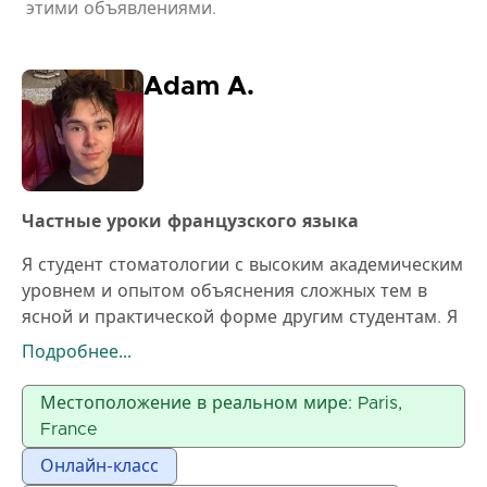
этими объявлениями.
Adam A.
Частные уроки французского языка
Я студент стоматологии с высоким академическим
уровнем и опытом объяснения сложных тем в
ясной и практической форме другим студентам. Я
обучал сверстников в рамках индивидуальных
Подробнее...
занятий и небольших групп, уделяя особое
внимание пониманию, а не заучиванию. Мои
Местоположение в реальном мире: Paris,
уроки хорошо организованы, начиная с основных
France
концепций, затем переходя к клиническим
Онлайн-класс
примерам, пошаговым объяснениям и кратким