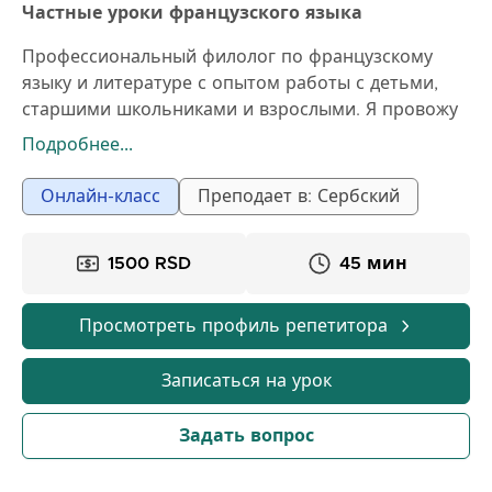
Частные уроки французского языка
Профессиональный филолог по французскому
языку и литературе с опытом работы с детьми,
старшими школьниками и взрослыми. Я провожу
интерактивные онлайн-уроки, адаптированные
Подробнее...
под уровень, цели и темп каждого ученика.
Основной акцент делается на говорении и
Онлайн-класс
Преподает в: Сербский
понимании с самого начала, с четко
структурированным, но расслабленным подходом.
1500 RSD
45 мин
Грамматику мы изучаем через практические
примеры и повседневные ситуации, без скучного
зазубривания. Уроки включают краткое
Просмотреть профиль репетитора
повторение, работу через диалоги и конкретные
примеры, а также упражнения, которые вы сразу
Записаться на урок
же применяете на практике. Уроки подходят для
всех – от начинающих до тех, кто хочет обновить
Задать вопрос
знания или улучшить успеваемость в школе.
Результаты заметны быстро: большая