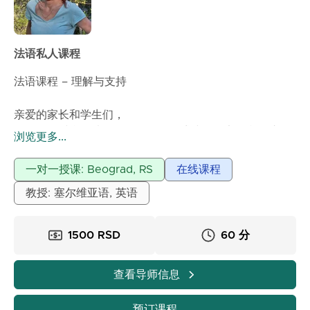
法语私人课程
法语课程 – 理解与支持
亲爱的家长和学生们，
如果您有时觉得法语很难、令人困惑或不确定，我在这里
浏览更多...
帮助您一起理解并热爱它。自2008年以来，我一直在教
授法语课程，并耐心认真地与不同年龄的孩子们一起工
一对一授课: Beograd, RS
在线课程
作。我在巴黎的国立大学完成了法语硕士学位，并以简
教授: 塞尔维亚语, 英语
单、清晰和适合儿童的方式传授我的知识和经验。在课堂
上，我们：
✅ 一起阅读和翻译文本
1500 RSD
60 分
✅ 逐步解释语法
✅ 练习直到一切变得确定和清晰
查看导师信息
✅ 完成家庭作业
✅ 写作文
预订课程