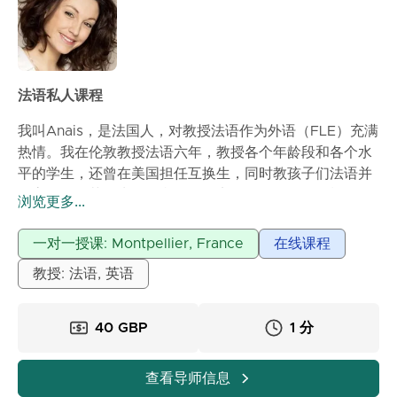
法语私人课程
我叫Anais，是法国人，对教授法语作为外语（FLE）充满
热情。我在伦敦教授法语六年，教授各个年龄段和各个水
平的学生，还曾在美国担任互换生，同时教孩子们法语并
提高自己的英语水平。我的课程实用、个性化且轻松愉
浏览更多...
快。我会根据每个学生的需求和水平进行调整，无论是出
差、工作、考试还是日常生活。我的课程安排循序渐进：
一对一授课: Montpellier, France
在线课程
复习词汇、实践练习、引导对话以及提高口语自信的建
教授: 法语, 英语
议。通过我的课程，你将能够自信地说法语，理解生活中
的法语，并达成你的个人或职业目标。第一堂在线课程免
费，用于相互了解并确定你的目标。
40 GBP
1 分
查看导师信息