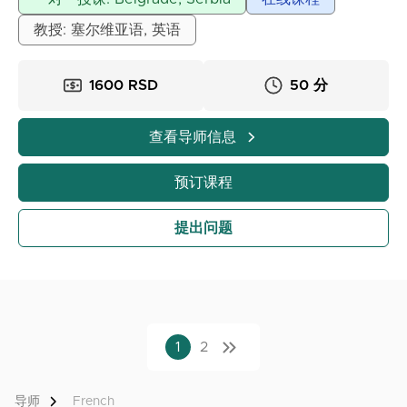
出身的人，我也学会了如何以清晰、适应性强且支持性的
教授: 塞尔维亚语, 英语
方式传授知识——没有压力，也没有那种法语是“不可能完
成的任务”的感觉。我提供个性化的法语课程——适合所有
年龄和水平。
1600 RSD
50 分
我们将按照适合您的节奏进行，重点关注实用知识、对
话，以及扎实的语法和词汇基础。在贝尔格莱德面授或在
查看导师信息
线课程——具体安排可协商。如果您希望法语听起来自
然，学习过程愉快，我将很高兴与您合作。
预订课程
欢迎随时联系我获取更多信息！
提出问题
1
2
导师
French