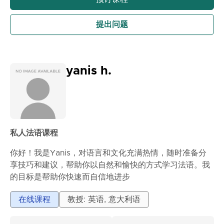
✅ 为期末考试和书面任务做准备，没有压力
我非常熟悉小学和中学的课程，包括“弗拉迪斯拉夫·里布
提出问题
尼卡尔”小学，并根据每个孩子的需求调整教学。我的目标
不仅仅是取得好成绩，更重要的是让学生建立自信并感受
到自己的能力。
课程在工作日和周末的8点至21点之间安排，根据您的方
yanis h.
便时间。
地址：克拉利亚·米卢蒂纳街（“弗拉迪斯拉夫·里布尼卡尔”
小学和第三中学对面，希尔顿酒店上方），Vračar
在线课程：Microsoft Teams
欢迎您联系我们获取更多信息。
私人法语课程
期待合作
亚历山德拉
你好！我是Yanis，对语言和文化充满热情，随时准备分
享技巧和建议，帮助你以自然和愉快的方式学习法语。我
的目标是帮助你快速而自信地进步
浏览更多...
在线课程
教授: 英语, 意大利语