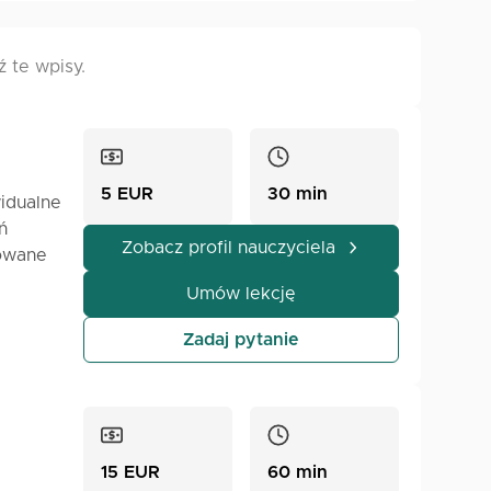
 te wpisy.
5 EUR
30 min
idualne
ń
Zobacz profil nauczyciela
sowane
i.
Umów lekcję
bciej i
Zadaj pytanie
15 EUR
60 min