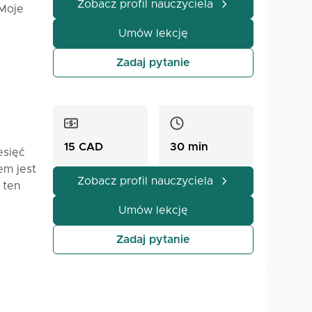
Zobacz profil nauczyciela
 Moje
Umów lekcję
 swój
Zadaj pytanie
iesz
15 CAD
30 min
esięć
em jest
Zobacz profil nauczyciela
 ten
móc w
Umów lekcję
Zadaj pytanie