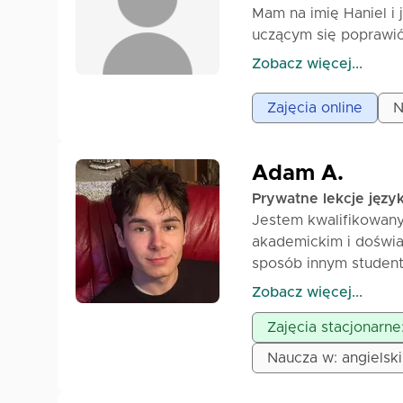
Mam na imię Haniel i
uczącym się poprawić 
co najważniejsze, od
Zobacz więcej...
interaktywne i dosto
pozytywnej i przyjaz
Zajęcia online
N
francusku z łatwością
wspaniałą podróż raz
Do zobaczenia wkrót
Adam A.
Prywatne lekcje języ
Jestem kwalifikowan
akademickim i doświa
sposób innym student
grupy, koncentrując s
Zobacz więcej...
zorganizowane, zaczy
Zajęcia stacjonarne
krok po kroku wyjaśn
każdą lekcję do pozio
Naucza w: angielski
moich zajęć uczniowi
podstawowej, poprawy