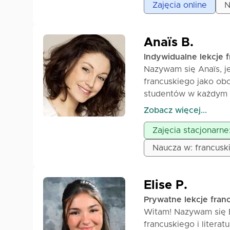
Zajęcia online
N
Anaïs B.
Indywidualne lekcje 
Nazywam się Anaïs, j
francuskiego jako ob
studentów w każdym 
Zjednoczonych jako au
Zobacz więcej...
jednocześnie swój ang
Zajęcia stacjonarne
Dostosowuję się do po
egzaminów czy codzie
Naucza w: francuski
powtarzanie słownict
zyskać pewność sieb
francusku z pewnością
Elise P.
osobiste lub zawodowe
Prywatne lekcje fran
Twoje cele.
Witam! Nazywam się É
francuskiego i literat