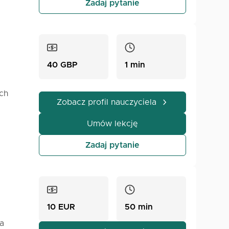
Zadaj pytanie
40 GBP
1 min
ch
Zobacz profil nauczyciela
jazne.
Umów lekcję
 pracy,
ny:
Zadaj pytanie
y, jak
ele
określić
10 EUR
50 min
la