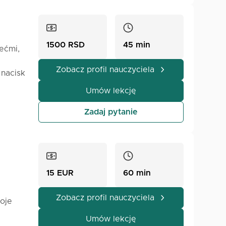
1500 RSD
45 min
ećmi,
Zobacz profil nauczyciela
nacisk
jściem.
Umów lekcję
ącej
kretne
Zadaj pytanie
one dla
prawić
acji,
15 EUR
60 min
Zobacz profil nauczyciela
Moje
mnie i
Umów lekcję