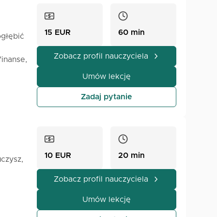
15 EUR
60 min
ogłębić
Zobacz profil nauczyciela
finanse,
Umów lekcję
u
ć
Zadaj pytanie
10 EUR
20 min
czysz,
Zobacz profil nauczyciela
Umów lekcję