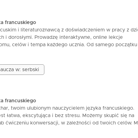
ka francuskiego
ncuskim i literaturoznawcą z doświadczeniem w pracy z dzi
ch i dorosłymi. Prowadzę interaktywne, online lekcje
omu, celów i tempa każdego ucznia. Od samego początku 
ienie i rozumienie, z jasno zarysowanym, ale luźnym pode
rzez praktyczne przykłady i codzienne sytuacje, bez nuż
je obejmują krótkie powtórki, pracę poprzez dialogi i kon
aucza w: serbski
iczenia, które od razu zastosujesz w mowie. Są przeznacz
ątkujących po tych, którzy chcą odświeżyć wiedzę lub po
ki są widoczne szybko: większa pewność siebie w komunik
onkretny postęp z lekcji na lekcję.
ka francuskiego
thar, twoim ulubionym nauczycielem języka francuskiego.
st łatwa, ekscytująca i bez stresu. Możemy skupić się na
ub ćwiczeniu konwersacji, w zależności od twoich celów. 
interaktywne i dostosowane do twoich potrzeb. Dołącz do 
ewnością siebie.