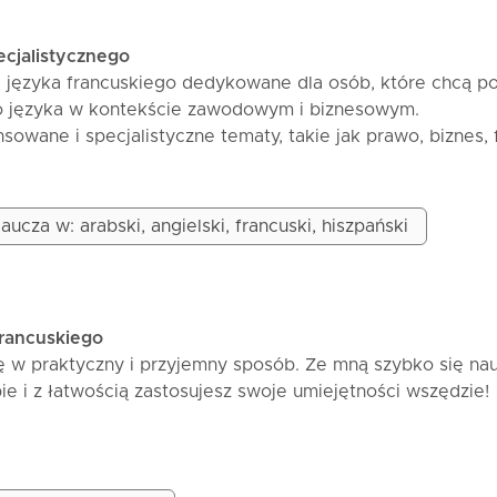
teorii do egzaminów i rzeczywistych przypadków.
ecjalistycznego
języka francuskiego dedykowane dla osób, które chcą p
o języka w kontekście zawodowym i biznesowym.
owane i specjalistyczne tematy, takie jak prawo, biznes, 
e w języku francuskim.
ursu, będziesz w stanie płynnie porozumiewać się w język
cie zawodowym i biznesowym, a także zrozumieć i używa
aucza w: arabski, angielski, francuski, hiszpański
tur językowych i terminologii specjalistycznej.
francuskiego
ę w praktyczny i przyjemny sposób. Ze mną szybko się nau
e i z łatwością zastosujesz swoje umiejętności wszędzie!