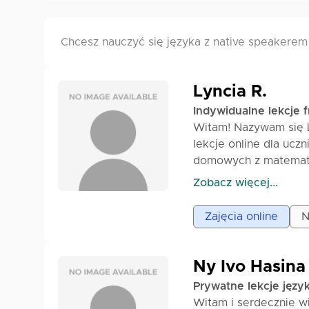
Chcesz nauczyć się języka z native speakerem
Lyncia R.
Indywidualne lekcje 
Witam! Nazywam się Ly
lekcje online dla u
domowych z matematyk
do potrzeb każdego uc
Zobacz więcej...
Dzięki moim lekcjom, T
zyskaja pewności sieb
Zajęcia online
N
Ny Ivo Hasina
Prywatne lekcje języ
Witam i serdecznie w