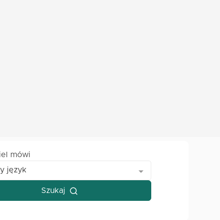
iel mówi
y język
Szukaj