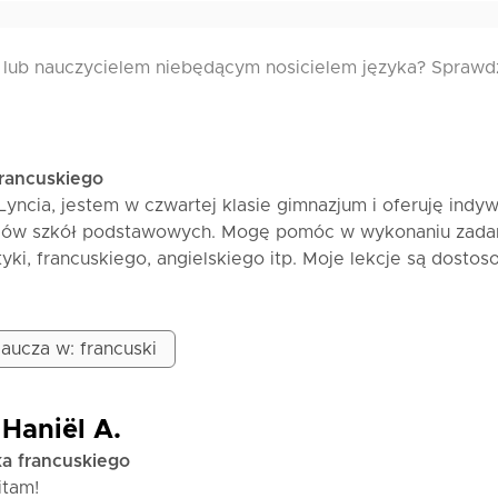
 lub nauczycielem niebędącym nosicielem języka? Sprawdź
francuskiego
ncia, jestem w czwartej klasie gimnazjum i oferuję indyw
czniów szkół podstawowych. Mogę pomóc w wykonaniu zada
i, francuskiego, angielskiego itp. Moje lekcje są dosto
znia, z prostymi wyjaśnieniami i praktycznymi ćwiczeniam
woje dzieci lepiej zrozumieją lekcje, będą się rozwijać szy
ie.
aucza w: francuski
 Haniël A.
ka francuskiego
itam!