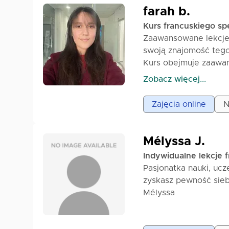
siebie w stosowaniu 
farah b.
Kurs francuskiego sp
Zaawansowane lekcje 
swoją znajomość teg
Kurs obejmuje zaawans
marketing i negocjacj
Zobacz więcej...
Po ukończeniu tego k
francuskim w kontekś
Zajęcia online
N
skomplikowanych struk
Mélyssa J.
Indywidualne lekcje 
Pasjonatka nauki, ucz
zyskasz pewność siebi
Mélyssa
Zobacz więcej...