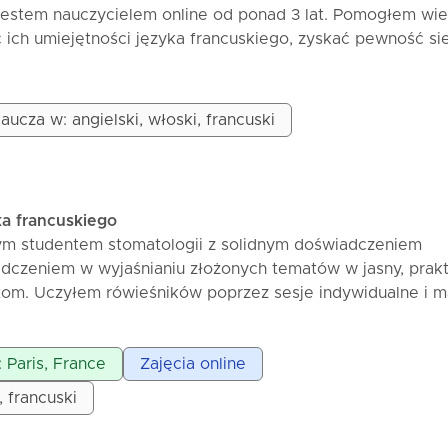
 jestem nauczycielem online od ponad 3 lat. Pomogłem wie
ich umiejętności języka francuskiego, zyskać pewność sie
ważyć się mówić bez strachu. Ze mną lekcje są żywe,
sowane do twoich celów. Uczymy się poważnie… ale zawsz
nej atmosferze! Moim celem jest prosty: pomóc Ci mówić p
aucza w: angielski, włoski, francuski
 i przyjemnością. Zarezerwuj swoje lekcje teraz i zacznijmy
em!
ce!
ka francuskiego
ym studentem stomatologii z solidnym doświadczeniem
dczeniem w wyjaśnianiu złożonych tematów w jasny, prak
om. Uczyłem rówieśników poprzez sesje indywidualne i m
ię na zrozumieniu, a nie na zapamiętywaniu. Moje lekcje s
nając od podstawowych koncepcji, poprzez przykłady klin
: Paris, France
Zajęcia online
ienia i szybkie podsumowania, aby wzmocnić naukę. Dost
mu i celów ucznia, utrzymując sesje skupione i efektywne.
, francuski
e mogą spodziewać się zbudowania solidnej wiedzy
 umiejętności rozumowania klinicznego i zyskaniu pewno