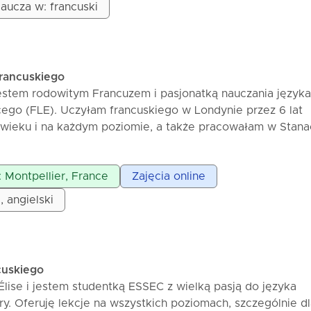
aucza w: francuski
francuskiego
estem rodowitym Francuzem i pasjonatką nauczania języka
cego (FLE). Uczyłam francuskiego w Londynie przez 6 lat
wieku i na każdym poziomie, a także pracowałam w Stana
 pair, gdzie uczyłam dzieci francuskiego, doskonaląc
ielski. Moje lekcje są praktyczne, spersonalizowane i przy
: Montpellier, France
Zajęcia online
trzeb i poziomu każdego ucznia, czy to w celach podróży,
nnego życia. Organizuję moje lekcje w sposób progresyw
, angielski
wa, ćwiczenia praktyczne, prowadzona konwersacja i porad
ie w mowie. Dzięki moim lekcjom będziesz mógł mówić po
 siebie, rozumieć język w realnym życiu i osiągać swoje c
. Pierwsza lekcja online jest bezpłatna, aby się poznać i 
cuskiego
lise i jestem studentką ESSEC z wielką pasją do języka
ury. Oferuję lekcje na wszystkich poziomach, szczególnie d