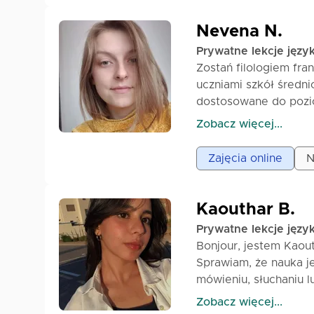
Nevena N.
Prywatne lekcje języ
Zostań filologiem fra
uczniami szkół średni
dostosowane do pozi
kładziony jest na mów
Zobacz więcej...
Gramatykę uczymy pop
nauki na pamięć. Lekc
Zajęcia online
N
przykłady, a także ćw
wszystkich – od pocz
wyniki w nauce. Wyni
Kaouthar B.
lepsze zrozumienie i k
Prywatne lekcje języ
Bonjour, jestem Kaou
Sprawiam, że nauka je
mówieniu, słuchaniu l
lekcje są przyjazne, 
Zobacz więcej...
mów po francusku z p