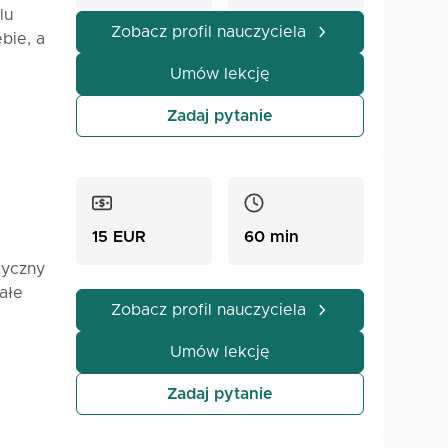
lu
Zobacz profil nauczyciela
bie, a
Umów lekcję
e w
o
Zadaj pytanie
 tę
15 EUR
60 min
tyczny
ałe
Zobacz profil nauczyciela
ą dobrze
iczne,
Umów lekcję
osowuję
 Z
Zadaj pytanie
ści