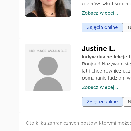
uczniów szkół średni
lekcje są zorganizowa
Zobacz więcej...
zrozumieniu tekstu, ć
styl nauczania do te
Zajęcia online
N
gramatykę, rozszerzy
dobrze przygotowany
Justine L.
Indywidualne lekcje 
Bonjour! Nazywam się
lat i chcę również uc
pomaganie ludziom w 
zostanie osiągnięty 
Zobacz więcej...
języku pisanym. Z pr
Zajęcia online
N
Oto kilka zagranicznych postów, którymi może