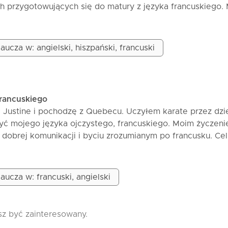
ch przygotowujących się do matury z języka francuskiego.
ne w sposób jasny i interaktywny, koncentrując się na
wiczeniach praktycznych, pisaniu i mówieniu. Dostosowuję
mpa każdego ucznia. Dzięki moim lekcjom poprawisz swoją
aucza w: angielski, hiszpański, francuski
sz słownictwo, zyskasz pewność siebie w mówieniu i będz
 na egzaminy.
francuskiego
 Justine i pochodzę z Quebecu. Uczyłem karate przez dzi
zyć mojego języka ojczystego, francuskiego. Moim życzeni
dobrej komunikacji i byciu zrozumianym po francusku. Cel
głównie poprzez komunikację ustną, ale mogę również po
zyjemnością się poznamy!
aucza w: francuski, angielski
sz być zainteresowany.