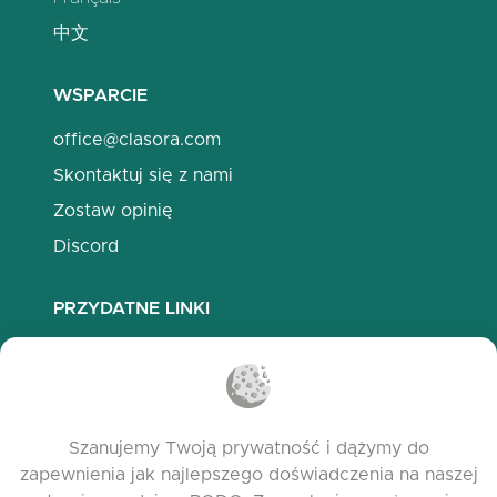
中文
WSPARCIE
office@clasora.com
Skontaktuj się z nami
Zostaw opinię
Discord
PRZYDATNE LINKI
Najczęściej zadawane pytania
Polityka prywatności
Polityka plików cookies
Szanujemy Twoją prywatność i dążymy do
Warunki korzystania
zapewnienia jak najlepszego doświadczenia na naszej
Release Notes