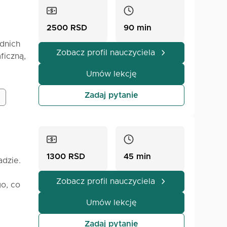
2500 RSD
90 min
dnich
Zobacz profil nauczyciela
ficzną,
Umów lekcję
Zadaj pytanie
1300 RSD
45 min
dzie.
Zobacz profil nauczyciela
o, co
ują
Umów lekcję
est
Zadaj pytanie