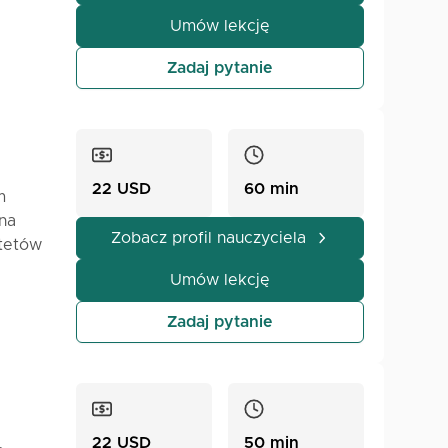
. Jeśli
bam o
Ci
Umów lekcję
Zadaj pytanie
22 USD
60 min
m
 na
Zobacz profil nauczyciela
ytetów
Umów lekcję
cą i
nia w
Zadaj pytanie
iów od
nia
zam
22 USD
50 min