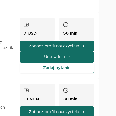
7 USD
50 min
y
Zobacz profil nauczyciela
raz dla
Umów lekcję
oprawić
Zadaj pytanie
ienia,
e są
10 NGN
30 min
wych i
ach
 którym
Zobacz profil nauczyciela