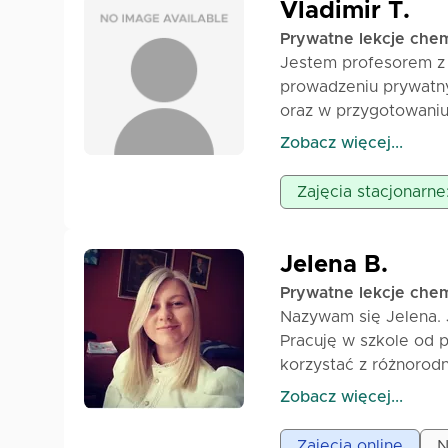
Jestem cierpliwa, od
Vladimir T.
Prywatne lekcje chem
Jestem profesorem z 
prowadzeniu prywatn
oraz w przygotowaniu
dzięki czemu lekcje 
Zobacz więcej...
Pozdrawiam, Vladimir
Zajęcia stacjonarne
Jelena B.
Prywatne lekcje chem
Nazywam się Jelena. 
Pracuję w szkole od p
korzystać z różnorodn
może zainteresować u
Zobacz więcej...
dodatkowe materiały, 
zrozumienie materiału
Zajęcia online
N