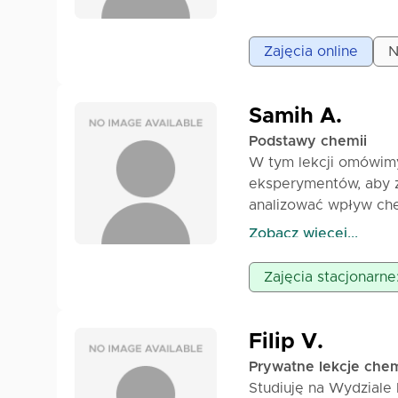
Zobacz więcej...
• Prywatne lekcje ch
• Lekcje online prze
Zajęcia online
N
• Cena: 45 min = 8€ 6
• Materiały z lekcji s
• Każda lekcja jest m
Samih A.
aby chemia stała się j
Podstawy chemii
W tym lekcji omówim
eksperymentów, aby z
analizować wpływ chem
naszym życiu. Pozwólc
Zobacz więcej...
Zajęcia stacjonarne
Filip V.
Prywatne lekcje chem
Studiuję na Wydziale