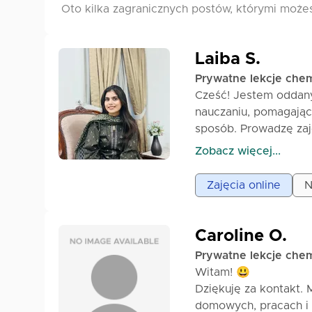
Oto kilka zagranicznych postów, którymi może
Laiba S.
Prywatne lekcje chem
Cześć! Jestem oddan
nauczaniu, pomagając
sposób. Prowadzę zaj
początkujących. Niez
Zobacz więcej...
przygotowujesz się d
wyniki. Specjalizuję 
Zajęcia online
N
nieorganiczna, chemia
koncentruje się na po
dzięki czemu naprawd
Caroline O.
interaktywne i spers
Prywatne lekcje chem
zadania do ćwiczeń o
Witam! 😃
skuteczna i angażuj
Dziękuję za kontakt. 
przygotowaniu do egz
domowych, pracach i