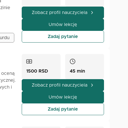
a
ycia
zinie
aprawdę
Zobacz profil nauczyciela
mność z
na
rające
Umów lekcję
adam
w na
Zadaj pytanie
 urdu
leniu
óżnych
pomogło
ak, aby
moją
ać
1500 RSD
45 min
e
ą oceną
lko
tycznej.
,
Zobacz profil nauczyciela
ych i
ebie
rzez
za do
Umów lekcję
 się na
my
Zadaj pytanie
zaminu