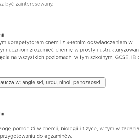
sz być zainteresowany.
ii
ym korepetytorem chemii z 3-letnim doświadczeniem w
ym uczniom zrozumieć chemię w prosty i ustrukturyzowan
ęcia na wszystkich poziomach, w tym szkolnym, GCSE, IB o
ależnie od tego, czy masz problemy z podstawami, czy też
o egzaminów, pomogę Ci zbudować solidne koncepcje i p
się w tematach takich jak chemia organiczna, chemia
aucza w: angielski, urdu, hindi, pendżabski
 fizyczna oraz podstawowe pojęcia. Mój styl nauczania
dziale złożonych tematów na proste, krok po kroku wyjaśn
ę rozumiesz, zamiast po prostu zapamiętywać. Moje lekcj
onalizowane. Wykorzystuję przykłady z życia codziennego,
ii
raz techniki ukierunkowane na egzaminy, aby nauka była
ąca. Pomagam także w zadaniach domowych, pracach domo
Mogę pomóc Ci w chemii, biologii i fizyce, w tym w zadani
aminów. Stwarzam przyjazne i wspierające środowisko, w
 przygotowaniu do egzaminów.