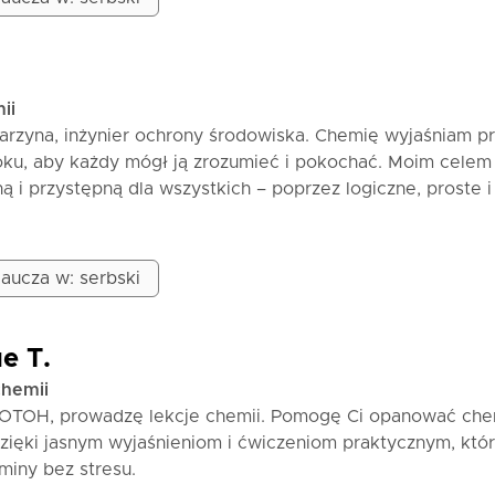
ii
rzyna, inżynier ochrony środowiska. Chemię wyjaśniam pr
roku, aby każdy mógł ją zrozumieć i pokochać. Moim celem 
ną i przystępną dla wszystkich – poprzez logiczne, proste i
a.
iedzialna i wierzę, że każdy może nauczyć się chemii prz
 Sposób pracy:
aucza w: serbski
prosty i zrozumiały sposób
 z programem szkolnym
i siebie w rozwiązywaniu zadań
e T.
ntroli, pisemnych i ustnych lekcji, a także do egzaminu
chemii
ury
OTOH, prowadzę lekcje chemii. Pomogę Ci opanować che
y i ćwiczenia przygotowane według potrzeb ucznia
dzięki jasnym wyjaśnieniom i ćwiczeniom praktycznym, któ
e dostosowane do tempa i sposobu uczenia się każdego uc
iny bez stresu.