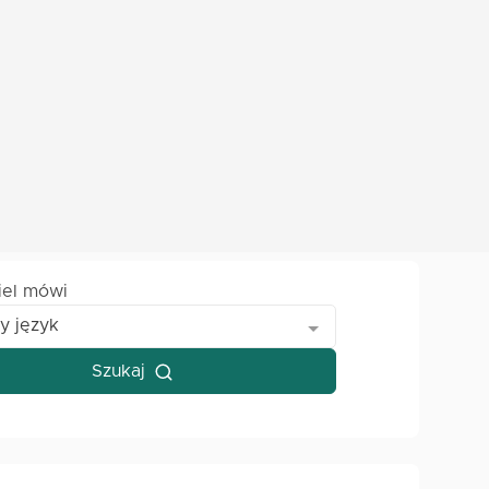
iel mówi
y język
Szukaj