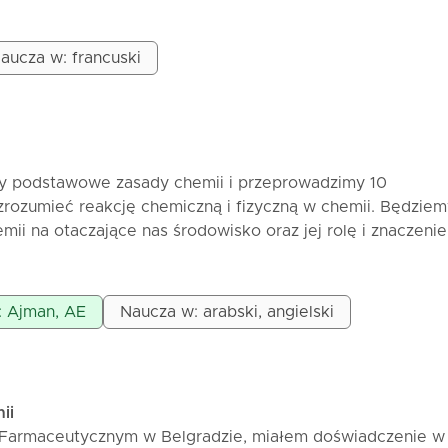
emii dla uczniów szkół podstawowych i średnich
z Zoom
aucza w: francuski
0 min = 10€
ą wysyłane na maila
aksymalnie dostosowana do potrzeb i tempa ucznia Jeśli c
asna i łatwa – zgłoś się! 📚
y podstawowe zasady chemii i przeprowadzimy 10
rozumieć reakcję chemiczną i fizyczną w chemii. Będziem
ii na otaczające nas środowisko oraz jej rolę i znaczeni
ie, że zanurzymy się w świat chemii razem ^_^
: Ajman, AE
Naucza w: arabski, angielski
ii
 Farmaceutycznym w Belgradzie, miałem doświadczenie w