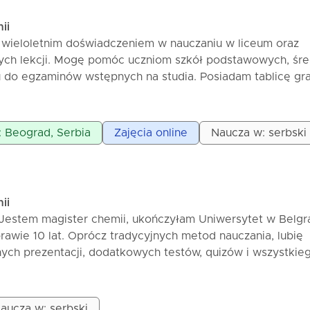
dana i dostosowująca tempo pracy do każdego ucznia.
ii
wieloletnim doświadczeniem w nauczaniu w liceum oraz
ych lekcji. Mogę pomóc uczniom szkół podstawowych, śre
 do egzaminów wstępnych na studia. Posiadam tablicę gra
online są tak samo efektywne jak te prowadzone na żywo.
: Beograd, Serbia
Zajęcia online
Naucza w: serbski
ii
Jestem magister chemii, ukończyłam Uniwersytet w Belgra
rawie 10 lat. Oprócz tradycyjnych metod nauczania, lubię
ych prezentacji, dodatkowych testów, quizów i wszystkieg
czniów i sprawić, że chemię pokochają. Uczniowie otrzym
aby po lekcji mogli zgłębić to, czego się nauczyli. Celem j
, a nie uczenie na pamięć.
aucza w: serbski