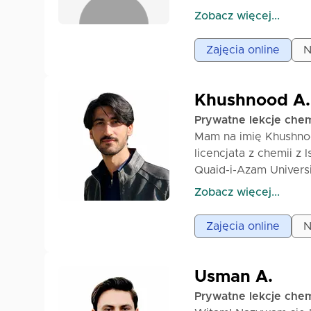
uczniowie czują się 
Proszę powiedz mi, z 
Zobacz więcej...
chemia wydaje się tru
to, abyś wszystko dob
odnieść sukces. Skont
Jestem gotowy pomóc
Zajęcia online
N
Khushnood A.
Prywatne lekcje chem
Mam na imię Khushno
licencjata z chemii z 
Quaid-i-Azam Univers
badawczych. Dzięki 
Zobacz więcej...
zainteresowaniu naucz
łatwą do zrozumienia
Zajęcia online
N
nauczaniu w tradycyjn
zarówno z uczniami k
klasy 9 do poziomu l
Usman A.
koncepcyjne i osiąga
Prywatne lekcje chem
koncentruje się na ja