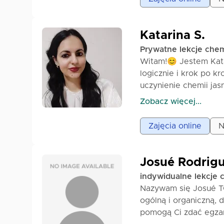
Katarina S.
Prywatne lekcje chem
Witam!😊 Jestem Kata
logicznie i krok po k
uczynienie chemii jas
zrozumiałe wyjaśnieni
Zobacz więcej...
Jestem oddana, odpow
właściwym podejściu.
Zajęcia online
N
• Teorię wyjaśniam w 
• Zadania są zgodne
• Rozwijanie pewnośc
Josué Rodrigu
• Przygotowanie do ko
indywidualne lekcje 
wstępnego/małej mat
Nazywam się Josué T
• Dodatkowe materiał
ogólną i organiczną, 
• Interaktywne lekcj
pomogą Ci zdać egzam
lekcjach: