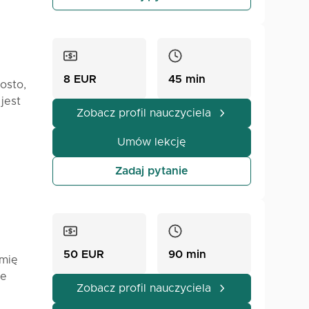
8 EUR
45 min
osto,
jest
Zobacz profil nauczyciela
Umów lekcję
y
Zadaj pytanie
50 EUR
90 min
mię
re
znia O
Zobacz profil nauczyciela