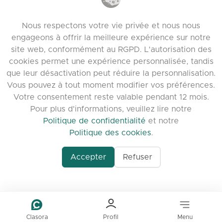
Politique des cookies
Nous respectons votre vie privée et nous nous
Conditions d’utilisation
engageons à offrir la meilleure expérience sur notre
Notes de version
site web, conformément au RGPD. L'autorisation des
cookies permet une expérience personnalisée, tandis
que leur désactivation peut réduire la personnalisation.
Vous pouvez à tout moment modifier vos préférences.
Votre consentement reste valable pendant 12 mois.
Pour plus d'informations, veuillez lire notre
Politique de confidentialité
et notre
Politique des cookies
.
Accepter
Refuser
www.quora.com/prof
© 2026 clasora.com platform | Tous droits
Agent-7/Maximizing-
réservés | Developed by
C9 Group
Learning-Potential-T
alternativeto.net/software/clasora/about
Benefits-of-1-on-1-C
In-the-ever-evolving
of-education-person
lea
Clasora
Profil
Menu