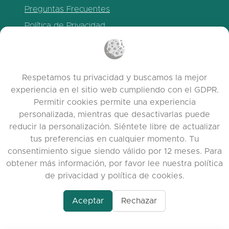
Preguntas Frecuentes
Política de Privacidad
Política de Cookies
Términos de servicio
Notas de la versión
Respetamos tu privacidad y buscamos la mejor
experiencia en el sitio web cumpliendo con el GDPR.
Permitir cookies permite una experiencia
personalizada, mientras que desactivarlas puede
reducir la personalización. Siéntete libre de actualizar
tus preferencias en cualquier momento. Tu
consentimiento sigue siendo válido por 12 meses. Para
obtener más información, por favor lee nuestra política
de privacidad y política de cookies.
www.quora.com/prof
© 2026 clasora.com platform | Todos los
Agent-7/Maximizing-
Aceptar
Rechazar
derechos reservados | Developed by
C9
Learning-Potential-T
Group
alternativeto.net/software/clasora/about
Benefits-of-1-on-1-C