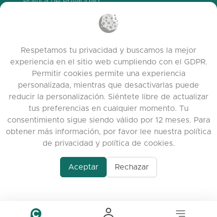
Política de Privacidad
Política de Cookies
Términos de servicio
Notas de la versión
Respetamos tu privacidad y buscamos la mejor
experiencia en el sitio web cumpliendo con el GDPR.
Permitir cookies permite una experiencia
personalizada, mientras que desactivarlas puede
reducir la personalización. Siéntete libre de actualizar
tus preferencias en cualquier momento. Tu
consentimiento sigue siendo válido por 12 meses. Para
obtener más información, por favor lee nuestra política
de privacidad y política de cookies.
www.quora.com/prof
© 2026 clasora.com platform | Todos los
Agent-7/Maximizing-
Aceptar
Rechazar
derechos reservados | Developed by
C9
Learning-Potential-T
Group
alternativeto.net/software/clasora/about
Benefits-of-1-on-1-C
In-the-ever-evolving
of-education-person
lea