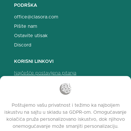
PODRŠKA
office@clasora.com
Pišite nam
Ostavite utisak
Discord
KORISNI LINKOVI
Najčešće postavljena pitanja
Politika privatnosti
Politika upotrebe kolačića
Uslovi korišćenja
Poštujemo vašu privatnost i težimo ka najboljem
Napomene o izdanju
iskustvu na sajtu u skladu sa GDPR-om. Omogućavanje
kolačića pruža personalizovano iskustvo, dok njihovo
onemogućavanje može smanjiti personalizaciju.