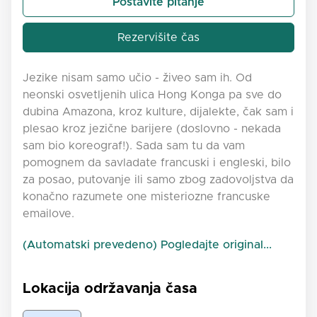
Postavite pitanje
Rezervišite čas
Jezike nisam samo učio - živeo sam ih. Od
neonski osvetljenih ulica Hong Konga pa sve do
dubina Amazona, kroz kulture, dijalekte, čak sam i
plesao kroz jezične barijere (doslovno - nekada
sam bio koreograf!). Sada sam tu da vam
pomognem da savladate francuski i engleski, bilo
za posao, putovanje ili samo zbog zadovoljstva da
konačno razumete one misteriozne francuske
emailove.
(Automatski prevedeno) Pogledajte original...
Lokacija održavanja časa