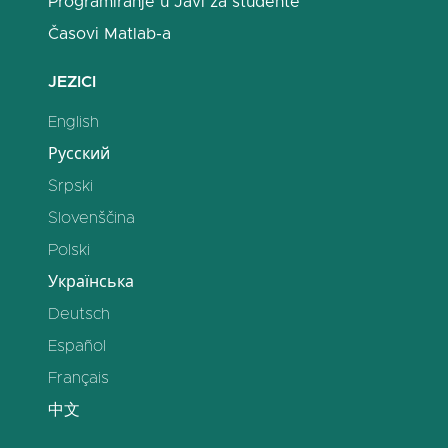
Programiranje u Javi za studente
Časovi Matlab-a
JEZICI
English
Русский
Srpski
Slovenščina
Polski
Українська
Deutsch
Español
Français
中文