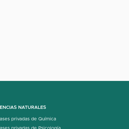
IENCIAS NATURALES
lases privadas de Química
ases privadas de Psicología