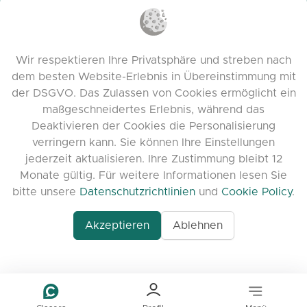
Datenschutzrichtlinien
Cookie-Richtlinien
Nutzungsbedingungen
Wir respektieren Ihre Privatsphäre und streben nach
Release Notes
dem besten Website-Erlebnis in Übereinstimmung mit
der DSGVO. Das Zulassen von Cookies ermöglicht ein
maßgeschneidertes Erlebnis, während das
Deaktivieren der Cookies die Personalisierung
verringern kann. Sie können Ihre Einstellungen
jederzeit aktualisieren. Ihre Zustimmung bleibt 12
Monate gültig. Für weitere Informationen lesen Sie
bitte unsere
Datenschutzrichtlinien
und
Cookie Policy
.
Akzeptieren
Ablehnen
www.quora.com/prof
© 2026 clasora.com platform | Alle Rechte
Agent-7/Maximizing-
vorbehalten | Developed by
C9 Group
Learning-Potential-T
alternativeto.net/software/clasora/about
Benefits-of-1-on-1-C
In-the-ever-evolving
of-education-person