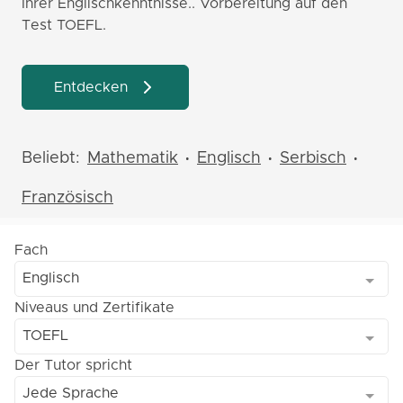
Ihrer Englischkenntnisse.. Vorbereitung auf den
Test TOEFL.
Entdecken
Beliebt:
Mathematik
Englisch
Serbisch
•
•
•
Französisch
Fach
Englisch
Niveaus und Zertifikate
TOEFL
Der Tutor spricht
Jede Sprache