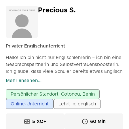
Precious S.
Privater Englischunterricht
Hallo! Ich bin nicht nur Englischlehrerin – ich bin eine
Gesprächspartnerin und Selbstvertrauensboosterin.
Ich glaube, dass viele Schüler bereits etwas Englisch
können, aber einen angenehmen Raum benötigen,
Mehr ansehen...
um es ohne Angst anzuwenden. Mein Unterricht
konzentriert sich darauf, Lernenden zu helfen,
Persönlicher Standort: Cotonou, Benin
natürlich zu sprechen, ihre Ideen klar auszudrücken
Online-Unterricht
Lehrt in: englisch
und den Lernprozess zu genießen. Ob Sie Ihre
täglichen Gespräche verbessern, sich auf berufliche
Möglichkeiten vorbereiten, während des Reisens
5 XOF
60 Min
kommunizieren oder einfach selbstbewusster im