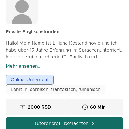
Private Englischstunden
Hallo! Mein Name ist Ljiljana Kostandinović und ich
habe über 15 Jahre Erfahrung im Sprachenunterricht.
Ich bin beruflich Lehrerin für Englisch und
Französisch und unterrichte auch Serbisch und
Mehr ansehen...
Rumänisch. Ich habe mit Schülern aller Altersgruppen
gearbeitet – von der Sekundarstufe bis zu
Online-Unterricht
Erwachsenen – sowohl online als auch in Präsenz.
Lehrt in: serbisch, französisch, rumänisch
Mein Unterricht ist interaktiv, auf die Bedürfnisse der
Schüler zugeschnitten und kombiniert Konversation,
Grammatikübungen, kreative Aufgaben und
2000 RSD
60 Min
multimediale Materialien. Einen besonderen Fokus
lege ich auf die praktische Anwendung der Sprache
Tutorenprofil betrachten
und die Entwicklung des Selbstvertrauens im