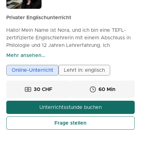
Privater Englischunterricht
Hallo! Mein Name ist Nora, und ich bin eine TEFL-
zertifizierte Englischlehrerin mit einem Abschluss in
Philologie und 12 Jahren Lehrerfahrung. Ich
unterrichte Kinder, Jugendliche und Erwachsene und
Mehr ansehen...
spezialisiere mich darauf, Lernenden zu helfen, eine
solide Grundlage im Englischen aufzubauen. Mein
Online-Unterricht
Lehrt in: englisch
Unterricht ist geduldig, ansprechend und auf die
Bedürfnisse jedes Schülers zugeschnitten. Ob Sie
30 CHF
60 Min
Ihre Sprechfähigkeiten, Grammatik, Aussprache oder
Ihr Selbstvertrauen verbessern möchten, ich
unterstütze Sie bei jedem Schritt. Ich glaube, dass
Unterrichtsstunde buchen
das Erlernen von Englisch angenehm, ermutigend
und praktisch sein sollte. Mein Ziel ist es, jedem
Frage stellen
Schüler zu helfen, sich im täglichen Leben sicher im
Umgang mit Englisch zu fühlen.