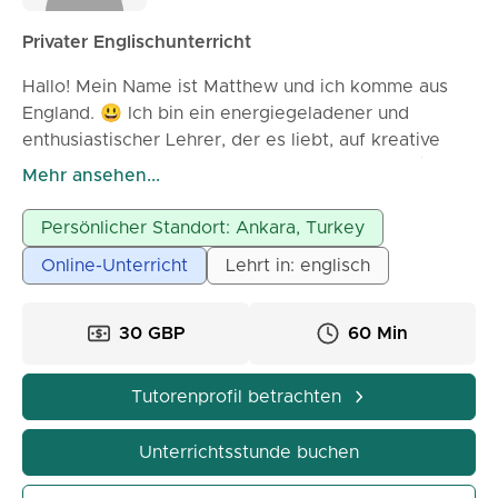
Privater Englischunterricht
Hallo! Mein Name ist Matthew und ich komme aus
England. 😃 Ich bin ein energiegeladener und
enthusiastischer Lehrer, der es liebt, auf kreative
Weise zu unterrichten. Ich verwende Videos 📹,
Mehr ansehen...
Musik 🎵 und Spiele 🎮, um den Unterricht
interessant und fesselnd zu gestalten. Außerdem
Persönlicher Standort: Ankara, Turkey
integriere ich gerne die persönlichen Interessen
Online-Unterricht
Lehrt in: englisch
meiner Schüler in meinen Unterricht, was bedeutet,
dass meine Kurse auf deine Persönlichkeit
zugeschnitten sein werden!
30 GBP
60 Min
Tutorenprofil betrachten
Unterrichtsstunde buchen