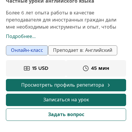
Частные уроки английского языка
Более 6 лет опыта работы в качестве
преподавателя для иностранных граждан дали
мне необходимые инструменты и опыт, чтобы
добиться результатов. Я преподаю английский
Подробнее...
язык для тех, кто не говорит по-английски,
желающих улучшить свои навыки, а также
Онлайн-класс
Преподает в: Английский
готовящихся к тестам и экзаменам. За 6 лет я
преподавал учащимся в возрасте от 6 до 35 лет. Я
15 USD
45 мин
уверен, что предоставлю своим ученикам лучший
учебный материал и помогу им достичь своих
целей. Запишитесь на урок со мной сегодня и
Просмотреть профиль репетитора
начнем!
Записаться на урок
Задать вопрос