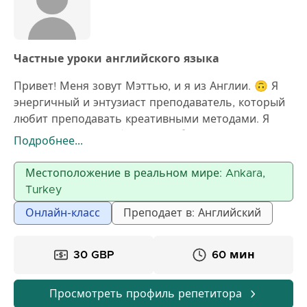
Частные уроки английского языка
Привет! Меня зовут Мэттью, и я из Англии. 🙃 Я
энергичный и энтузиаст преподаватель, который
любит преподавать креативными методами. Я
использую видео 📹, музыку 🎵 и игры 🎮, чтобы
Подробнее...
сделать уроки интересными и увлекательными.
Мне также нравится использовать личные
Местоположение в реальном мире: Ankara,
интересы моих учеников на занятиях, что
Turkey
означает, что мои занятия будут адаптированы
Онлайн-класс
Преподает в: Английский
под вашу личность!
30 GBP
60 мин
Просмотреть профиль репетитора