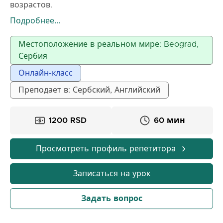
возрастов.
Готовлю учеников к деловым интервью и
Подробнее...
международным сертификатам (TOEFL, IELTS и
др.)
Местоположение в реальном мире: Beograd,
Сербский для иностранцев через английский
Сербия
онлайн
Онлайн-класс
Занятия проходят онлайн через все приложения,
возможно также очное (Белград)
Преподает в: Сербский, Английский
60 мин – 1200 динаров; 90 мин – 1600 динаров.
1200 RSD
60 мин
Просмотреть профиль репетитора
Записаться на урок
Задать вопрос