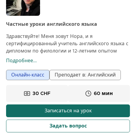
Частные уроки английского языка
Здравствуйте! Меня зовут Нора, и я
сертифицированный учитель английского языка с
дипломом по филологии и 12-летним опытом
преподавания. Я обучаю детей, подростков и
Подробнее...
взрослых, специализируясь на помощи учащимся
в создании прочной основы в английском языке.
Онлайн-класс
Преподает в: Английский
Мои уроки терпеливы, увлекательны и
адаптированы под потребности каждого студента.
30 CHF
60 мин
Если вы хотите улучшить свои навыки говорения,
грамматику, произношение или уверенность в
себе, я поддержу вас на каждом этапе. Я верю, что
Записаться на урок
изучение английского должно быть приятным,
стимулирующим и практичным. Моя цель —
Задать вопрос
помочь каждому студенту почувствовать