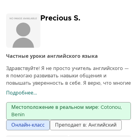
уверенность в использовании английского языка
в повседневной жизни.
Precious S.
Частные уроки английского языка
Здравствуйте! Я не просто учитель английского —
я помогаю развивать навыки общения и
повышать уверенность в себе. Я верю, что многие
учащиеся уже знают английский, но им нужно
Подробнее...
комфортное пространство, чтобы использовать
его без страха. Мои уроки направлены на то,
Местоположение в реальном мире: Cotonou,
чтобы помочь учащимся говорить естественно,
Benin
чётко выражать свои идеи и наслаждаться
Онлайн-класс
Преподает в: Английский
процессом обучения. Если вы хотите улучшить
повседневное общение, подготовиться к рабочим