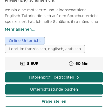
Privater Englischunterricht
gemeinsam beginnen!
Ich bin eine motivierte und leidenschaftliche
Englisch-Tutorin, die sich auf den Sprachunterricht
spezialisiert hat. Ich helfe Schülern, ihre mündliche
und schriftliche Ausdrucksfähigkeit sowie ihr
Mehr ansehen...
Verständnis durch maßgeschneiderte Kurse auf
ihrem Niveau zu verbessern. Meine Lektionen sind
Online-Unterricht
interaktiv, praxisorientiert, auf Kommunikation
Lehrt in: französisch, englisch, arabisch
ausgerichtet und zielen auf schnelle Fortschritte ab.
Ich verwende abwechslungsreiche Übungen und
eine persönliche Betreuung, um das Selbstvertrauen
8 EUR
60 Min
zu stärken und jedem Schüler zu ermöglichen, seine
akademischen und persönlichen Ziele zu erreichen.
Tutorenprofil betrachten
Unterrichtsstunde buchen
Frage stellen