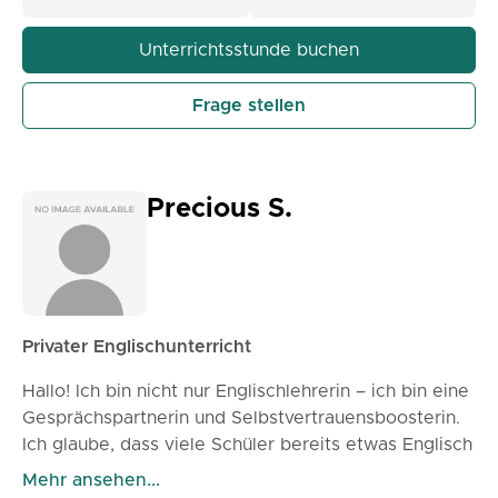
Ihr Selbstvertrauen verbessern möchten, ich
unterstütze Sie bei jedem Schritt. Ich glaube, dass
Unterrichtsstunde buchen
das Erlernen von Englisch angenehm, ermutigend
und praktisch sein sollte. Mein Ziel ist es, jedem
Frage stellen
Schüler zu helfen, sich im täglichen Leben sicher im
Umgang mit Englisch zu fühlen.
Precious S.
Privater Englischunterricht
Hallo! Ich bin nicht nur Englischlehrerin – ich bin eine
Gesprächspartnerin und Selbstvertrauensboosterin.
Ich glaube, dass viele Schüler bereits etwas Englisch
können, aber einen angenehmen Raum benötigen,
Mehr ansehen...