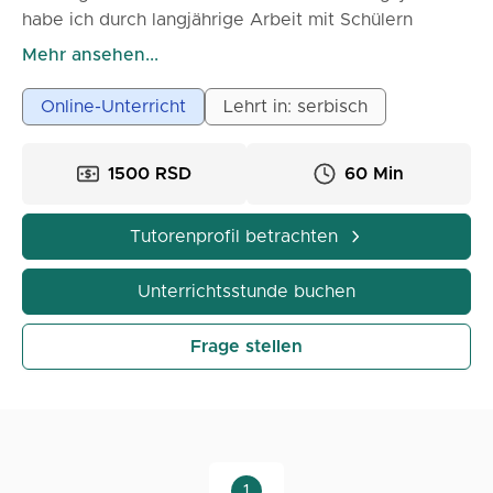
habe ich durch langjährige Arbeit mit Schülern
festgestellt, dass man Englisch am besten durch
Mehr ansehen...
Konversation lernt. Deshalb bemühe ich mich immer,
gute Themen auszuwählen, über die wir allgemein
Online-Unterricht
Lehrt in: serbisch
sprechen können, und so alle Sprachfähigkeiten
(insbesondere Vokabeln und Grammatik)
1500 RSD
60 Min
aufzubauen. Natürlich ist Spaß garantiert, denn das
Gehirn darf beim Englischlernen nicht unter Stress
stehen. Willkommen!
Tutorenprofil betrachten
Unterrichtsstunde buchen
Frage stellen
1