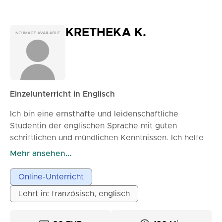
KRETHEKA K.
Einzelunterricht in Englisch
Ich bin eine ernsthafte und leidenschaftliche
Studentin der englischen Sprache mit guten
schriftlichen und mündlichen Kenntnissen. Ich helfe
Schülern der Grundschule, weiterführenden Schulen
Mehr ansehen...
und des Gymnasiums sowie Studenten dabei, ihr
Verständnis, ihre mündliche Ausdrucksfähigkeit und
Online-Unterricht
ihre Grammatik zu verbessern. Ich habe die
Lehrt in: französisch, englisch
Cambridge University Diplome bis zum FCE-Niveau
absolviert. Ich habe bereits Schülern in meinem
Umfeld geholfen, ihre Englischkenntnisse zu