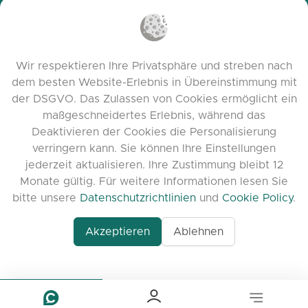
Datenschutzrichtlinien
Cookie-Richtlinien
Nutzungsbedingungen
Wir respektieren Ihre Privatsphäre und streben nach
Release Notes
dem besten Website-Erlebnis in Übereinstimmung mit
der DSGVO. Das Zulassen von Cookies ermöglicht ein
maßgeschneidertes Erlebnis, während das
Deaktivieren der Cookies die Personalisierung
verringern kann. Sie können Ihre Einstellungen
jederzeit aktualisieren. Ihre Zustimmung bleibt 12
Monate gültig. Für weitere Informationen lesen Sie
bitte unsere
Datenschutzrichtlinien
und
Cookie Policy
.
Akzeptieren
Ablehnen
www.quora.com/prof
© 2026 clasora.com platform | Alle Rechte
Agent-7/Maximizing-
vorbehalten | Developed by
C9 Group
Learning-Potential-T
alternativeto.net/software/clasora/about
Benefits-of-1-on-1-C
In-the-ever-evolving
of-education-person