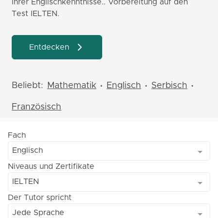
Ihrer Englischkenntnisse.. Vorbereitung auf den
Test IELTEN.
Entdecken
Beliebt:
Mathematik
Englisch
Serbisch
•
•
•
Französisch
Fach
Englisch
Niveaus und Zertifikate
IELTEN
Der Tutor spricht
Jede Sprache