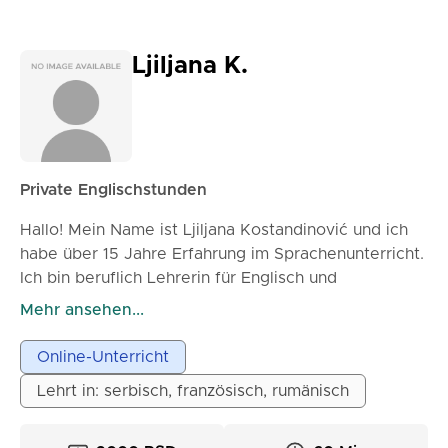
Ljiljana K.
Private Englischstunden
Hallo! Mein Name ist Ljiljana Kostandinović und ich
habe über 15 Jahre Erfahrung im Sprachenunterricht.
Ich bin beruflich Lehrerin für Englisch und
Französisch und unterrichte auch Serbisch und
Mehr ansehen...
Rumänisch. Ich habe mit Schülern aller Altersgruppen
gearbeitet – von der Sekundarstufe bis zu
Online-Unterricht
Erwachsenen – sowohl online als auch in Präsenz.
Lehrt in: serbisch, französisch, rumänisch
Mein Unterricht ist interaktiv, auf die Bedürfnisse der
Schüler zugeschnitten und kombiniert Konversation,
Grammatikübungen, kreative Aufgaben und