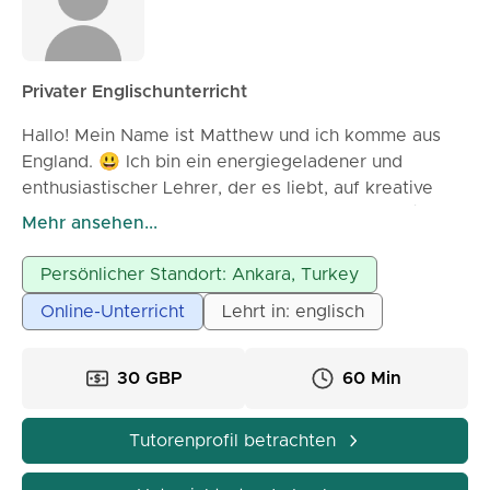
vertraut machen und bessere Lerngewohnheiten für
einen kontinuierlichen Fortschritt entwickeln.
Privater Englischunterricht
Hallo! Mein Name ist Matthew und ich komme aus
England. 😃 Ich bin ein energiegeladener und
enthusiastischer Lehrer, der es liebt, auf kreative
Weise zu unterrichten. Ich verwende Videos 📹,
Mehr ansehen...
Musik 🎵 und Spiele 🎮, um den Unterricht
interessant und fesselnd zu gestalten. Außerdem
Persönlicher Standort: Ankara, Turkey
integriere ich gerne die persönlichen Interessen
Online-Unterricht
Lehrt in: englisch
meiner Schüler in meinen Unterricht, was bedeutet,
dass meine Kurse auf deine Persönlichkeit
zugeschnitten sein werden!
30 GBP
60 Min
Tutorenprofil betrachten