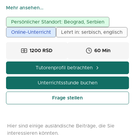
Ich bereite Schüler auf Geschäftsinterviews und
Mehr ansehen...
internationale Zertifikate (TOEFL, IELTS usw.) vor.
Serbisch für Ausländer durch Englisch online
Persönlicher Standort: Beograd, Serbien
Der Unterricht findet online über alle Anwendungen
Online-Unterricht
Lehrt in: serbisch, englisch
statt, auch live möglich (Belgrad).
60 Minuten 1200 RSD; 90 Minuten 1600 RSD.
1200 RSD
60 Min
Tutorenprofil betrachten
Unterrichtsstunde buchen
Frage stellen
Hier sind einige ausländische Beiträge, die Sie
interessieren könnten.