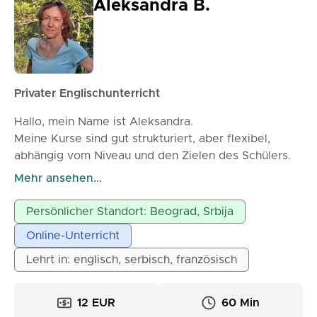
Aleksandra B.
Privater Englischunterricht
Hallo, mein Name ist Aleksandra.
Meine Kurse sind gut strukturiert, aber flexibel,
abhängig vom Niveau und den Zielen des Schülers.
Ob Sie Englisch für Reisen, Arbeit, Schule oder
Mehr ansehen...
persönliche Weiterentwicklung benötigen, ich
schaffe eine entspannte und ermutigende
Persönlicher Standort: Beograd, Srbija
Lernumgebung, in der Sie Ihre Sprech-, Hör- und
Online-Unterricht
Verständnisfähigkeiten Schritt für Schritt verbessern
können.
Lehrt in: englisch, serbisch, französisch
Ich freue mich darauf, Ihnen zu helfen, Ihre
Sprachziele durch angenehme und effektive
12 EUR
60 Min
Lektionen zu erreichen!