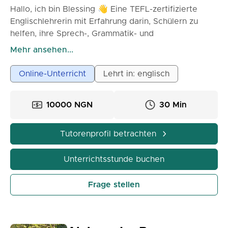
Hallo, ich bin Blessing 👋 Eine TEFL-zertifizierte
Englischlehrerin mit Erfahrung darin, Schülern zu
helfen, ihre Sprech-, Grammatik- und
Prüfungsfähigkeiten zu verbessern (IELTS,
Mehr ansehen...
Konversationsenglisch usw.). Mein Unterricht ist
interaktiv und auf Ihre Ziele zugeschnitten, mit viel
Online-Unterricht
Lehrt in: englisch
Übung und Echtzeit-Feedback. Mit mir zu lernen
bedeutet, Selbstvertrauen, Sprachgewandtheit und
10000 NGN
30 Min
klare Kommunikation auf Englisch aufzubauen.
Tutorenprofil betrachten
Unterrichtsstunde buchen
Frage stellen