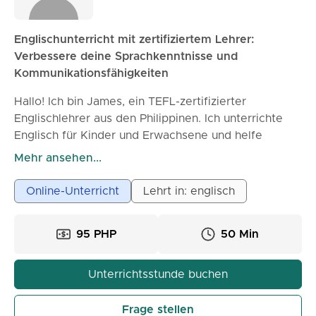
Englischunterricht mit zertifiziertem Lehrer:
Verbessere deine Sprachkenntnisse und
Kommunikationsfähigkeiten
Hallo! Ich bin James, ein TEFL-zertifizierter
Englischlehrer aus den Philippinen. Ich unterrichte
Englisch für Kinder und Erwachsene und helfe
meinen Schülern, ihre Sprechfähigkeiten,
Mehr ansehen...
Aussprache, Grammatik, ihren Wortschatz und ihr
allgemeines Selbstvertrauen in der Kommunikation
Online-Unterricht
Lehrt in: englisch
zu verbessern. Ich habe Erfahrung im Online-
Englischunterricht und schaffe gerne eine
95 PHP
50 Min
unterstützende und engagierte Lernumgebung, in
der sich die Schüler wohl fühlen und sich ausdrücken
können. Meine Lektionen sind auf die Ziele, das
Unterrichtsstunde buchen
Niveau und die Lernbedürfnisse jedes einzelnen
Schülers zugeschnitten. Ich verwende einen
Frage stellen