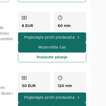
žavam
učite u
ičnog
Krenimo
8 EUR
60 min
da
nivou.
Pogledajte profil predavača
Koristim
Rezervišite čas
Postavite pitanje
30 EUR
120 min
rim
škola i
Pogledajte profil predavača