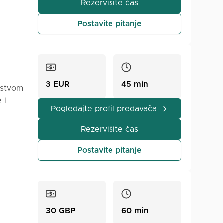
Rezervišite čas
emi za
đavam
Postavite pitanje
mćenje.
cilj je
3 EUR
45 min
ustvom
 i
Pogledajte profil predavača
elo da
Rezervišite čas
sa
Postavite pitanje
merene
vratne
30 GBP
60 min