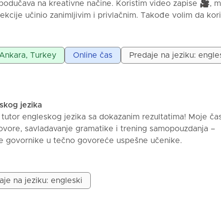
a podučava na kreativne načine. Koristim video zapise 🎥, 
lekcije učinio zanimljivim i privlačnim. Takođe volim da kor
jih učenika u svojim lekcijama, što znači da će moji časovi 
sti!
: Ankara, Turkey
Online čas
Predaje na jeziku: engle
eskog jezika
ni tutor engleskog jezika sa dokazanim rezultatima! Moje č
ovore, savladavanje gramatike i trening samopouzdanja –
ne govornike u tečno govoreće uspešne učenike.
aje na jeziku: engleski