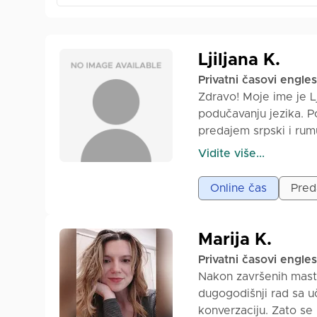
Ljiljana K.
Privatni časovi engle
Zdravo! Moje ime je L
podučavanju jezika. P
predajem srpski i rum
srednjoškolaca do odra
Vidite više...
prilagođeni potrebama
zadatke i multimedija
Online čas
Preda
jezika i razvijanje s
razumevanje i govor j
samopouzdanje u koriš
Marija K.
zemalja čiji jezik uče
Privatni časovi engle
Nakon završenih maste
dugogodišnji rad sa uč
konverzaciju. Zato s