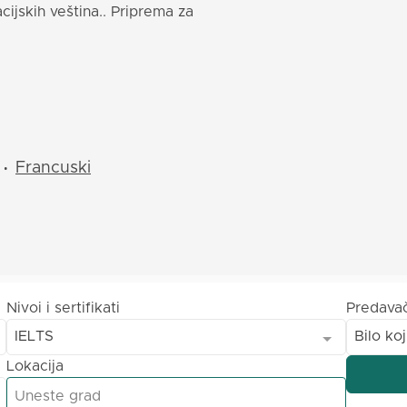
cijskih veština.. Priprema za
Francuski
•
Nivoi i sertifikati
Predava
IELTS
Bilo koj
Lokacija