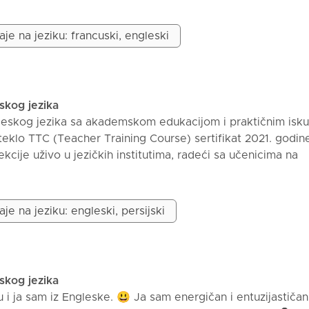
uženja da naprave napredak u engleskom, posebno u pripr
aganje mature i sticanja diplome. 📚 Moje časove prilago
aje na jeziku: francuski, engleski
akog učenika.
i, vokabularu i izgovoru.
ežbe, govorne situacije i jednostavne metode za bolje pa
 u obavljanju domaćih zadataka i pripremi za ispite. Moj 
eskog jezika
da stekne samopouzdanje i brzo napravi napredak, čineći
leskog jezika sa akademskom edukacijom i praktičnim isk
višućim. Časovi dostupni online.
eklo TTC (Teacher Training Course) sertifikat 2021. godine
cije uživo u jezičkih institutima, radeći sa učenicima na
odine 2023. postigao sam IELTS rezultat od 7.5, što me nav
 pripremu za IELTS kao deo svog nastavničkog puta. Imam
 četiri IELTS veštine – govor, pisanje, čitanje i slušanje – 
je na jeziku: engleski, persijski
ita i efikasne strategije. Moje lekcije su organizovane, us
ene individualnim potrebama. Procenjujem nivo učenika i
je se fokusiraju na postepeno unapređenje kroz praksu i po
e časove, učenici mogu unaprediti svoje ukupne veštine
eskog jezika
nati se sa IELTS ispitom i razviti bolje navike učenja za
 i ja sam iz Engleske. 😃 Ja sam energičan i entuzijastičan
.