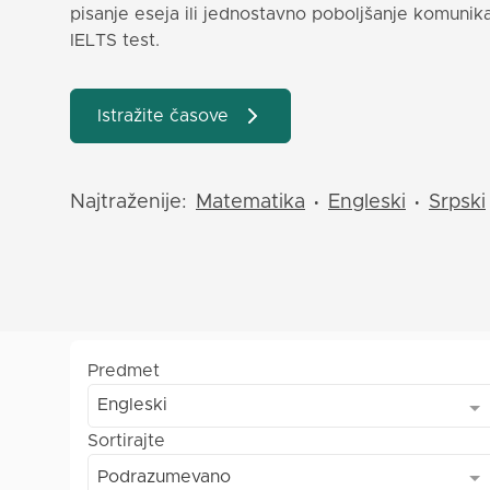
pisanje eseja ili jednostavno poboljšanje komunika
IELTS test.
Istražite časove
Najtraženije:
Matematika
Engleski
Srpski
•
•
Predmet
Engleski
Sortirajte
Podrazumevano