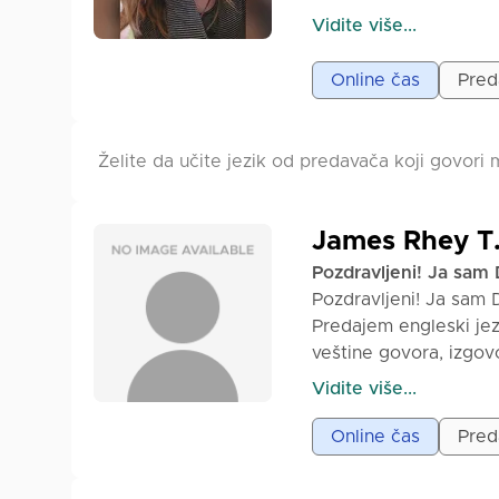
da pričamo i da tako 
Vidite više...
Naravno, zabava je za
engleski. Welcome!
Online čas
Preda
Želite da učite jezik od predavača koji govori m
James Rhey T
Pozdravljeni! Ja sam 
Pozdravljeni! Ja sam D
Predajem engleski jez
veštine govora, izgo
komunikaciji. Imam is
Vidite više...
podržavajućeg i anga
izražavajući sebe. Moj
Online čas
Pred
učenika. Koristim pri
vežbanje konverzacije