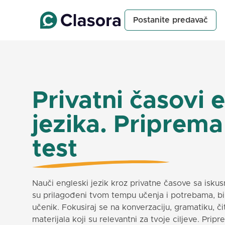
Postanite predavač
Privatni časovi 
jezika. Priprema
test
Nauči engleski jezik kroz privatne časove sa isku
su prilagođeni tvom tempu učenja i potrebama, bilo
učenik. Fokusiraj se na konverzaciju, gramatiku, či
materijala koji su relevantni za tvoje ciljeve. Prip