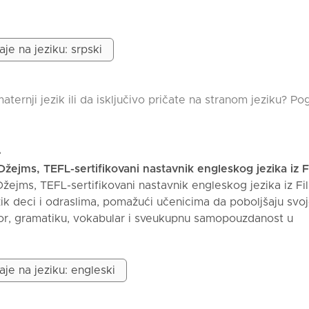
gradimo sve jezičke veštine (posebno vokabular i gramatik
garantovana, jer mozak ne sme biti pod stresom dok se uč
je na jeziku: srpski
aternji jezik ili da isključivo pričate na stranom jeziku? P
.
Džejms, TEFL-sertifikovani nastavnik engleskog jezika iz Fi
žejms, TEFL-sertifikovani nastavnik engleskog jezika iz Fil
ik deci i odraslima, pomažući učenicima da poboljšaju svo
vor, gramatiku, vokabular i sveukupnu samopouzdanost u
kustva u poučavanju engleskog jezika online i uživam u stva
žujućeg okruženja za učenje u kome se učenici osećaju u
e lekcije su organizovane na osnovu ciljeva, nivoa i potreb
aje na jeziku: engleski
stup usmerenim na učenika koji se fokusira na aktivno učeš
 i praktično korišćenje engleskog jezika u realnim situacij