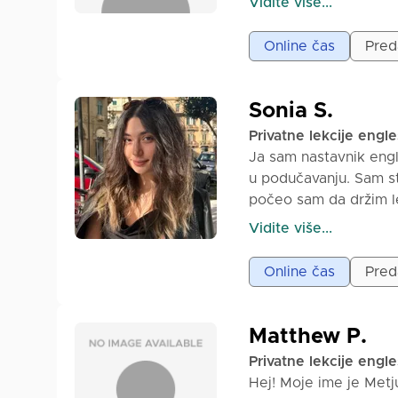
Vidite više...
učenicima iz mog okr
kontrolne radove, pol
Online čas
Pred
nivou i potrebama sv
📚 Radimo na gramatic
📚 Nudim praktične v
Sonia S.
📚 Takođe mogu pomoći
Privatne lekcije engl
da omogućim učeniku 
Ja sam nastavnik eng
časove jasnima i moti
u podučavanju. Sam st
počeo sam da držim lek
različitim nivoima. G
Vidite više...
se više fokusiram na
iskustvo u podučavanju
Online čas
Preda
pažnjom na format isp
na učenike i prilagođ
dizajniram lekcije ko
Matthew P.
informacije. Kroz moj
Privatne lekcije engl
engleskog jezika, upoz
Hej! Moje ime je Metju
kontinuirani napredak