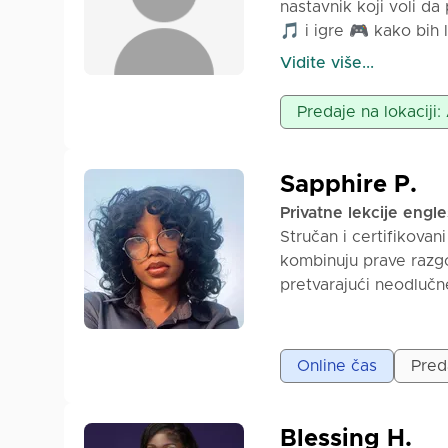
nastavnik koji voli d
🎵 i igre 🎮 kako bih 
lična interesovanja mo
Vidite više...
prilagođeni vašoj lično
Predaje na lokaciji
Sapphire P.
Privatne lekcije engl
Stručan i certifikova
kombinuju prave razg
pretvarajući neodluč
Vidite više...
Online čas
Pred
Blessing H.