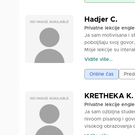
postanete samouvereni
na svakom koraku. Moj
ohrabriju i napredak s
Hadjer C.
veštinu koju samouvere
Privatne lekcije engl
nastavnika koji zaist
Ja sam motivisana i s
zajedno na vaše puto
poboljšaju svoj govor
Moje lekcije su inter
raznovrsne vežbe i p
Vidite više...
omogućio svakom učen
Online čas
Preda
KRETHEKA K.
Privatne lekcije engl
Ja sam ozbiljna stude
nivoom pisanog i govo
visokog obrazovanja d
Položila sam ispite 