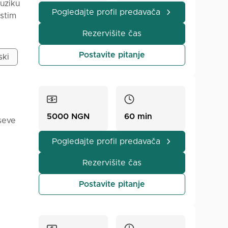
muziku
Pogledajte profil predavača
istim
biti
Rezervišite čas
Postavite pitanje
ski
5000 NGN
60 min
aseve
Pogledajte profil predavača
Rezervišite čas
Postavite pitanje