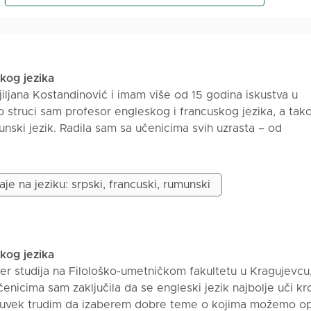
skog jezika
jiljana Kostandinović i imam više od 15 godina iskustva u
o struci sam profesor engleskog i francuskog jezika, a tak
unski jezik. Radila sam sa učenicima svih uzrasta – od
slih – kako online, tako i uživo. Moji časovi su interaktivni
 učenika i kombinuju konverzaciju, gramatičke vežbe, kre
lne materijale. Poseban fokus stavljam na praktičnu upotre
je na jeziku: srpski, francuski, rumunski
amopouzdanja u govoru. Tokom časova, učenici će: Poboljšat
ezika Steći veštine samostalnog učenja i komunikacije Razv
ćenju jezika u stvarnim situacijama Upoznati kulturu i obič
skog jezika
r studija na Filološko-umetničkom fakultetu u Kragujevcu
enicima sam zaključila da se engleski jezik najbolje uči kr
e uvek trudim da izaberem dobre teme o kojima možemo o