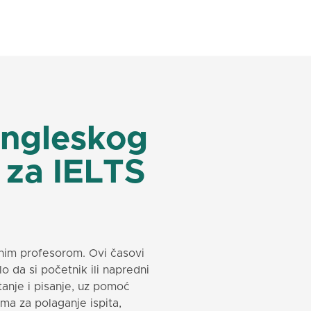
engleskog
 za IELTS
snim profesorom. Ovi časovi
 da si početnik ili napredni
tanje i pisanje, uz pomoć
rema za polaganje ispita,