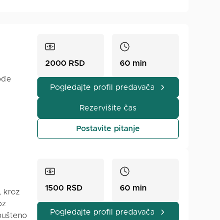
2000 RSD
60 min
ođe
Pogledajte profil predavača
,
Rezervišite čas
ativne
bu
Postavite pitanje
i
iti
aje
1500 RSD
60 min
, kroz
oz
Pogledajte profil predavača
pušteno