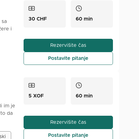
ja
asnim i
30 CHF
60 min
 sa
ere i
je
kog
svakog
Rezervišite čas
iljeva.
k
Postavite pitanje
skog
m
otu.
5 XOF
60 min
i im je
 to da
Rezervišite čas
ore,
Postavite pitanje
ski