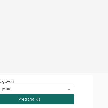
č govori
i jezik
Pretraga