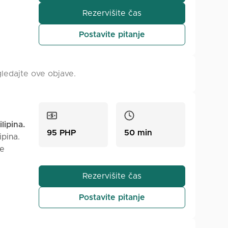
u).
Rezervišite čas
i
Postavite pitanje
ogledajte ove objave.
lipina.
95 PHP
50 min
ipina.
je
ranju
Rezervišite čas
dobno
Postavite pitanje
a
će,
ama.