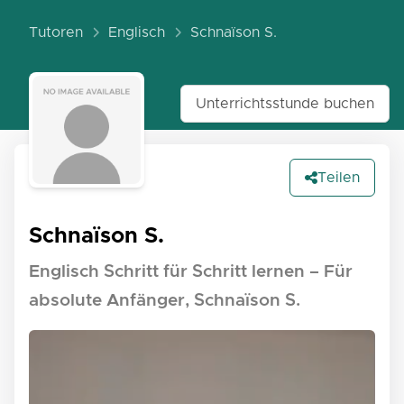
Tutoren
Englisch
Schnaïson S.
Unterrichtsstunde buchen
Teilen
Schnaïson S.
Englisch Schritt für Schritt lernen – Für
absolute Anfänger, Schnaïson S.