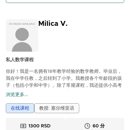
Milica V.
私人数学课程
你好！我是一名拥有18年教学经验的数学教师。毕业后，
我在中学任教，之后转到了小学。我教授各个年龄段的孩
子（包括小学和中学）。除了常规课程，我还提供小高考
和入学考试的准备课程。课程通过Google Meet平台在线
浏览更多...
进行。在授课过程中，我使用电子白板，这样学生可以实
时跟随任务的解答。所有材料都保存在OneNote笔记本
在线课程
教授: 塞尔维亚语
中，课后我会以电子形式发送给你。价格：60分钟 –
1300第纳尔；90分钟 – 1800第纳尔
1300 RSD
60 分