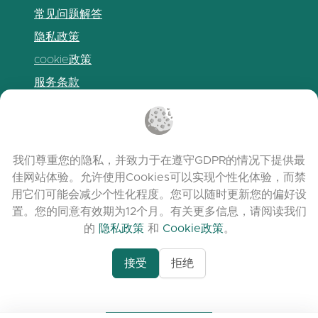
常见问题解答
隐私政策
cookie政策
服务条款
发布说明
我们尊重您的隐私，并致力于在遵守GDPR的情况下提供最
佳网站体验。允许使用Cookies可以实现个性化体验，而禁
用它们可能会减少个性化程度。您可以随时更新您的偏好设
置。您的同意有效期为12个月。有关更多信息，请阅读我们
的
隐私政策
和
Cookie政策
。
接受
拒绝
www.quora.com/prof
© 2026 clasora.com platform | 版权所有 |
Agent-7/Maximizing-
Developed by
C9 Group
Learning-Potential-T
alternativeto.net/software/clasora/about
Benefits-of-1-on-1-C