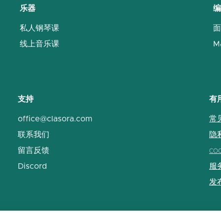
乐器
编
私人钢琴课
面
线上音乐课
M
支持
有
office@clasora.com
常
联系我们
隐
留言反馈
co
Discord
服
发