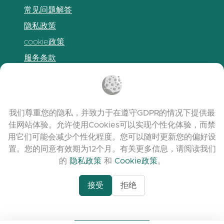
常见问题解答
隐私政策
cookie政策
服务条款
发布说明
我们尊重您的隐私，并致力于在遵守GDPR的情况下提供最
佳网站体验。允许使用Cookies可以实现个性化体验，而禁
用它们可能会减少个性化程度。您可以随时更新您的偏好设
置。您的同意有效期为12个月。有关更多信息，请阅读我们
的
隐私政策
和
Cookie政策
。
接受
拒绝
www.quora.com/prof
© 2026 clasora.com platform | 版权所有 |
Agent-7/Maximizing-
Developed by
C9 Group
Learning-Potential-T
alternativeto.net/software/clasora/about
Benefits-of-1-on-1-C