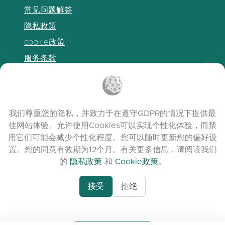
常见问题解答
隐私政策
cookie政策
服务条款
发布说明
我们尊重您的隐私，并致力于在遵守GDPR的情况下提供最
佳网站体验。允许使用Cookies可以实现个性化体验，而禁
用它们可能会减少个性化程度。您可以随时更新您的偏好设
置。您的同意有效期为12个月。有关更多信息，请阅读我们
的
隐私政策
和
Cookie政策
。
接受
拒绝
www.quora.com/prof
© 2026 clasora.com platform | 版权所有 |
Agent-7/Maximizing-
Developed by
C9 Group
Learning-Potential-T
alternativeto.net/software/clasora/about
Benefits-of-1-on-1-C