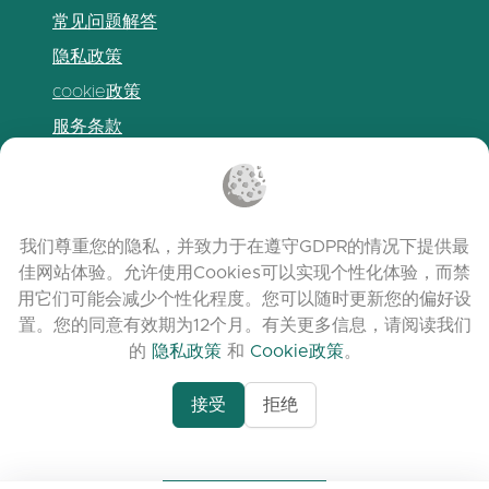
常见问题解答
隐私政策
cookie政策
服务条款
发布说明
我们尊重您的隐私，并致力于在遵守GDPR的情况下提供最
佳网站体验。允许使用Cookies可以实现个性化体验，而禁
用它们可能会减少个性化程度。您可以随时更新您的偏好设
置。您的同意有效期为12个月。有关更多信息，请阅读我们
的
隐私政策
和
Cookie政策
。
接受
拒绝
www.quora.com/prof
© 2026 clasora.com platform | 版权所有 |
Agent-7/Maximizing-
Developed by
C9 Group
Learning-Potential-T
alternativeto.net/software/clasora/about
Benefits-of-1-on-1-C