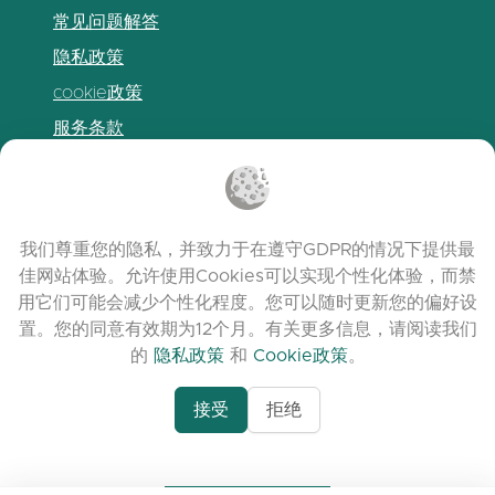
常见问题解答
隐私政策
cookie政策
服务条款
发布说明
我们尊重您的隐私，并致力于在遵守GDPR的情况下提供最
佳网站体验。允许使用Cookies可以实现个性化体验，而禁
用它们可能会减少个性化程度。您可以随时更新您的偏好设
置。您的同意有效期为12个月。有关更多信息，请阅读我们
的
隐私政策
和
Cookie政策
。
接受
拒绝
www.quora.com/prof
© 2026 clasora.com platform | 版权所有 |
Agent-7/Maximizing-
Developed by
C9 Group
Learning-Potential-T
alternativeto.net/software/clasora/about
Benefits-of-1-on-1-C