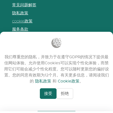
常见问题解答
隐私政策
cookie政策
服务条款
发布说明
我们尊重您的隐私，并致力于在遵守GDPR的情况下提供最
佳网站体验。允许使用Cookies可以实现个性化体验，而禁
用它们可能会减少个性化程度。您可以随时更新您的偏好设
置。您的同意有效期为12个月。有关更多信息，请阅读我们
的
隐私政策
和
Cookie政策
。
接受
拒绝
www.quora.com/prof
© 2026 clasora.com platform | 版权所有 |
Agent-7/Maximizing-
Developed by
C9 Group
Learning-Potential-T
alternativeto.net/software/clasora/about
Benefits-of-1-on-1-C