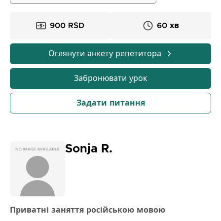
та ділових ситуаціях. Готую учнів до школи, іспитів,
роботи, подорожей та переїзду. Уроки
900 RSD
60 хв
проводяться як віч-на-віч, так і онлайн, з гнучким
графіком та приємною робочою атмосферою.
Оглянути анкету репетитора
Забронювати урок
Задати питання
Sonja R.
Приватні заняття російською мовою