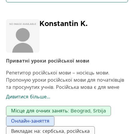
Konstantin K.
Приватні уроки російської мови
Репетитор російської мови – носієць мови.
Пропоную уроки російської мови для початківців
та просунутих учнів. Російська мова є для мене
рідною, що дозволяє автентично навчати вимови,
Дивитися більше...
практичного використання мови та культури. Я
працюю за сучасними методами з індивідуальним
Місце для очних занять: Beograd, Srbija
підходом до кожного учня. Основна увага
Онлайн-заняття
приділяється розмовній практиці, граматиці та
практичному використанню мови в повсякденних
Викладає на: сербська, російська