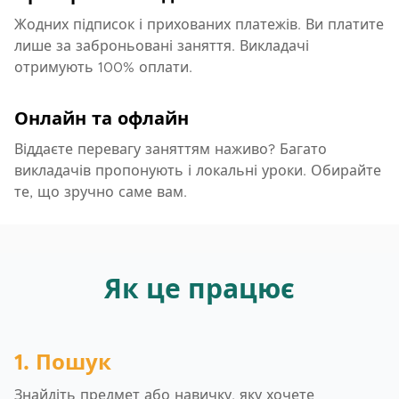
Познайомляться з російською культурою і
Жодних підписок і прихованих платежів. Ви платите
способами вираження через автентичні
лише за заброньовані заняття. Викладачі
матеріали.
отримують 100% оплати.
Якщо ви хочете навчитися російській мові цікавим
і доступним способом, приєднуйтесь до мене на
Онлайн та офлайн
заняттях!
Віддаєте перевагу заняттям наживо? Багато
викладачів пропонують і локальні уроки. Обирайте
те, що зручно саме вам.
Як це працює
1. Пошук
Знайдіть предмет або навичку, яку хочете