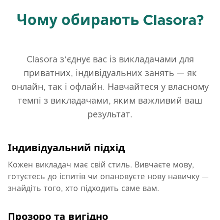
навчання до потреб учнів – чи то вони хочуть
навчитися основ російської, чи покращити свої
Чому обирають Clasora?
існуючі навички. Я працюю у розслабленій
атмосфері, заохочую учнів до активної участі і
намагаюся, щоб кожне заняття було цікавим і
Clasora з’єднує вас із викладачами для
продуктивним.
приватних, індивідуальних занять — як
Що досягнуть учні?
онлайн, так і офлайн. Навчайтеся у власному
темпі з викладачами, яким важливий ваш
Під час моїх занять учні:
результат.
Навчаться основних фраз і словникового запасу
для повсякденного спілкування.
Індивідуальний підхід
Покращать вимову і набудуть впевненості у
Кожен викладач має свій стиль. Вивчаєте мову,
мовленні.
готуєтесь до іспитів чи опановуєте нову навичку —
Зрозуміють основні граматичні структури і
знайдіть того, хто підходить саме вам.
правила російської мови.
Розвинуть навички слухання, читання і письма
через практичні завдання.
Прозоро та вигідно