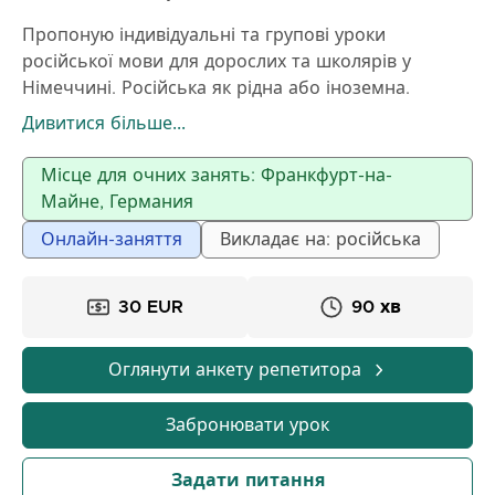
Пропоную індивідуальні та групові уроки
російської мови для дорослих та школярів у
Німеччині. Російська як рідна або іноземна.
Розумію складне, підбираю програму під цілі та
Дивитися більше...
рівень учня.
Використовую перевірену ефективну методику.
Місце для очних занять: Франкфурт-на-
Досвід викладання — більше 30 років.
Майне, Германия
Онлайн-заняття
Викладає на: російська
30 EUR
90 хв
Оглянути анкету репетитора
Забронювати урок
Задати питання