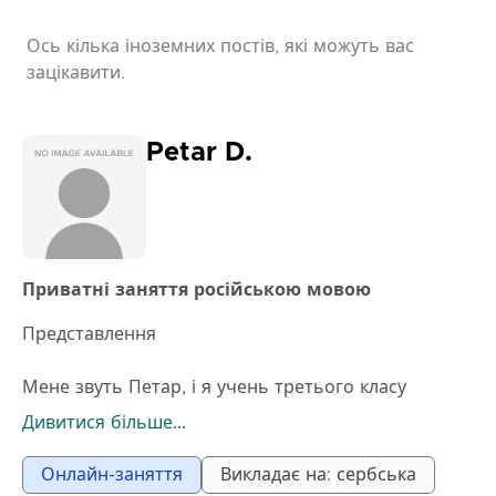
- Проводжу також спеціалізовані заняття/курси
ВСТУП до російської мови (для дітей та як
Ось кілька іноземних постів, які можуть вас
підготовка до вивчення другої іноземної мови в
зацікавити.
школі, тривалість 45 хв., ціна 900 грн.) та ДІЛОВА
російська мова.
Petar D.
Приватні заняття російською мовою
Представлення
Мене звуть Петар, і я учень третього класу
гімназії, білінгвального російського напрямку. Я
Дивитися більше...
пристрасно вивчаю і використовую російську
мову, і хочу передати свої знання іншим через
Онлайн-заняття
Викладає на: сербська
онлайн-заняття, адаптовані для дітей з-за кордону.