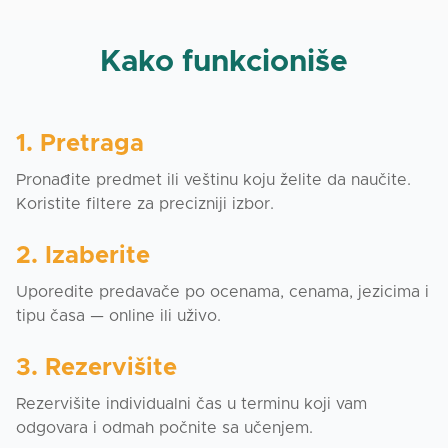
Kako funkcioniše
1. Pretraga
Pronađite predmet ili veštinu koju želite da naučite.
Koristite filtere za precizniji izbor.
2. Izaberite
Uporedite predavače po ocenama, cenama, jezicima i
tipu časa — online ili uživo.
3. Rezervišite
Rezervišite individualni čas u terminu koji vam
odgovara i odmah počnite sa učenjem.