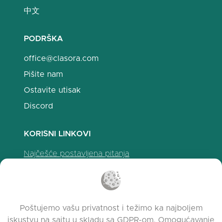
中文
PODRŠKA
office@clasora.com
Pišite nam
Ostavite utisak
Discord
KORISNI LINKOVI
Najčešće postavljena pitanja
Politika privatnosti
Politika upotrebe kolačića
Uslovi korišćenja
Poštujemo vašu privatnost i težimo ka najboljem
Napomene o izdanju
iskustvu na sajtu u skladu sa GDPR-om. Omogućavanje