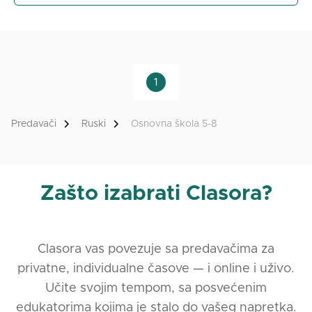
polazniku iznosi 900 din. za 60 min., 1.200 din. za 90
min.
- Držim i specijalizovane časove/kurseve UVOD u
ruski jezik (za decu i kao priprema za učenje drugog
stranog jezika u školi, trajanje 45 min., cena 900
1
din.) i POSLOVNI ruski jezik.
Predavači
Ruski
Osnovna škola 5-8
Zašto izabrati Clasora?
Clasora vas povezuje sa predavačima za
privatne, individualne časove — i online i uživo.
Učite svojim tempom, sa posvećenim
edukatorima kojima je stalo do vašeg napretka.