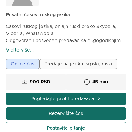
Privatni časovi ruskog jezika
Časovi ruskog jezika, onlajn ruski preko Skype-a,
Viber-a, WhatsApp-a
Odgovoran i posvećen predavač sa dugogodišnjim
iskustvom, ruski đak (sovjetska osnovna škola,
Vidite više...
Moskovski državni fakultet) drži onlajn časove za sve
uzraste i nivoe znanja.
Online čas
Predaje na jeziku: srpski, ruski
- Termini po dogovoru (radni dani i vikend, u
900 RSD
45 min
jutarnjim, dnevnim, večernjim satima).
- Cena individualnog časa iznosi:
900 din. za 45 min.
Pogledajte profil predavača
1.200 din. za 60 min.
1.800 din. za 90 min.
Rezervišite čas
- Mogućnost rada u manjim grupama - cena časa po
Postavite pitanje