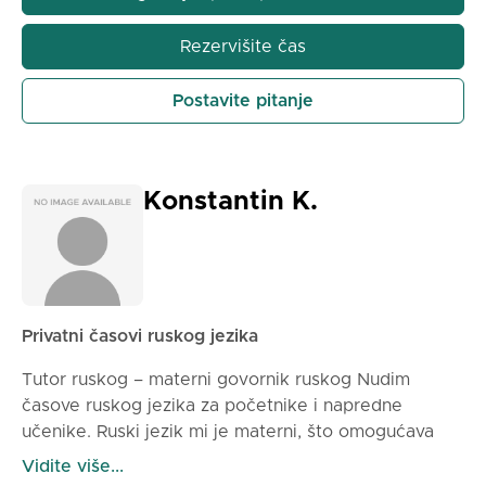
Ako želite da naučite ruski na zanimljiv i pristupačan
način, pridružite mi se na časovima!
Rezervišite čas
Postavite pitanje
Konstantin K.
Privatni časovi ruskog jezika
Tutor ruskog – materni govornik ruskog Nudim
časove ruskog jezika za početnike i napredne
učenike. Ruski jezik mi je materni, što omogućava
autentično učenje izgovora, jezika u praksi i kulture.
Vidite više...
Radim po savremenim metodama, uz individualan