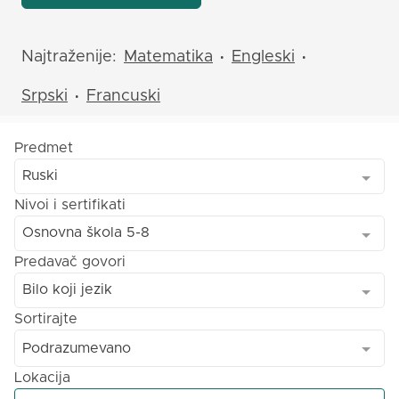
Najtraženije:
Matematika
Engleski
•
•
Srpski
Francuski
•
Predmet
Ruski
Nivoi i sertifikati
Osnovna škola 5-8
Predavač govori
Bilo koji jezik
Sortirajte
Podrazumevano
Lokacija