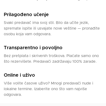
Prilagođeno učenje
Svaki predavač ima svoj stil. Bilo da učite jezik,
spremate ispite ili usvajate nove veštine — pronađite
osobu koja vam odgovara.
Transparentno i povoljno
Bez pretplata i skrivenih troškova. Plaćate samo ono
što rezervišete. Predavači zadržavaju 100% zarade.
Online i uživo
Više volite časove uživo? Mnogi predavači nude i
lokalne termine. Izaberite ono što vam najviše
odgovara.