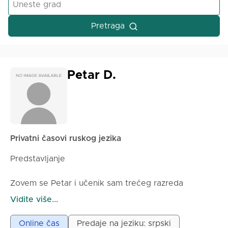
Pretraga
Petar D.
Privatni časovi ruskog jezika
Predstavljanje
Zovem se Petar i učenik sam trećeg razreda
gimnazije, bilingvalno ruskog smera. Strastveno učim
Vidite više...
i koristim ruski jezik, a želim da svoje znanje
prenesem i drugima kroz online časove prilagođene
Online čas
Predaje na jeziku: srpski