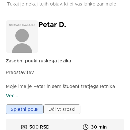
jezik (za otroke in kot priprava na učenje drugega
Tukaj je nekaj tujih objav, ki bi vas lahko zanimale.
tujega jezika v šoli, trajanje 45 min., cena 900 din.) in
POSLOVNI ruski jezik.
Petar D.
Zasebni pouki ruskega jezika
Predstavitev
Moje ime je Petar in sem študent tretjega letnika
gimnazije, dvojezične ruske smeri. Strastno učim in
Več...
uporabljam ruski jezik ter si želim svoje znanje
prenesti drugim prek spletnih ur, prilagojenih
Spletni pouk
Uči v: srbski
otrokom iz tujine.
500 RSD
30 min
Kvalifikacije in izkušnje