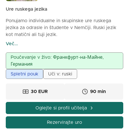
Ure ruskega jezika
Ponujamo individualne in skupinske ure ruskega
jezika za odrasle in študente v Nemčiji. Ruski jezik
kot matični ali tuji jezik.
Razumevamo zahtevnost, zato izbiramo programe
Več...
glede na cilje in raven znanja učenca.
Uporabljamo preverjeno učinkovito metodologijo.
Poučevanje v živo: Франкфурт-на-Майне,
Izkušnje poučevanja - več kot 30 let.
Германия
Spletni pouk
Uči v: ruski
30 EUR
90 min
Oglejte si profil učitelja
Rezervirajte uro