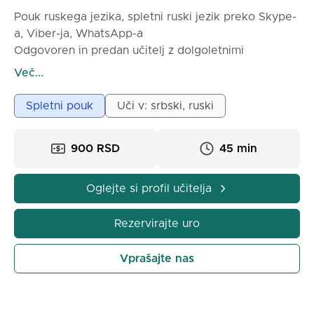
Pouk ruskega jezika, spletni ruski jezik preko Skype-
a, Viber-ja, WhatsApp-a
Odgovoren in predan učitelj z dolgoletnimi
izkušnjami, ruski govorec (sovjetska osnovna šola,
Več...
Moskovska državna fakulteta) vodi spletne ure za
vse starosti in nivoje znanja.
Spletni pouk
Uči v: srbski, ruski
- Termini po dogovoru (delovni dnevi in vikend,
900 RSD
45 min
zjutraj, popoldne, zvečer).
- Cena individualne ure znaša:
900 din. za 45 min.
Oglejte si profil učitelja
1.200 din. za 60 min.
1.800 din. za 90 min.
Rezervirajte uro
- Možnost pouka v manjših skupinah - cena ure na
Vprašajte nas
udeleženca znaša 900 din. za 60 min., 1.200 din. za
90 min.
- Vodim tudi specializirane ure/tečaj UVOD v ruski