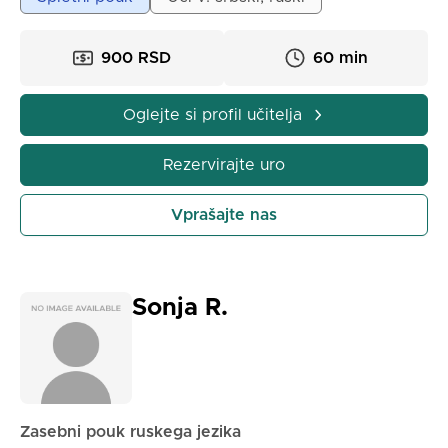
učence za šolo, izpite, delo, potovanja in
preseljevanje. Pouk je lahko osebno ali preko spleta,
s fleksibilnimi termini in prijetno delovno vzdušjem.
900 RSD
60 min
Oglejte si profil učitelja
Rezervirajte uro
Vprašajte nas
Sonja R.
Zasebni pouk ruskega jezika