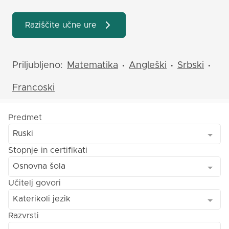
Raziščite učne ure
Priljubljeno:
Matematika
Angleški
Srbski
•
•
•
Francoski
Predmet
Ruski
Stopnje in certifikati
Osnovna šola
Učitelj govori
Katerikoli jezik
Razvrsti