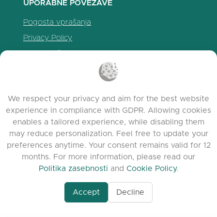
UPORABNE POVEZAVE
Pogosta vprašanja
Privacy Policy
Politika piškotkov
Pogoji uporabe
Release Notes
We respect your privacy and aim for the best website
experience in compliance with GDPR. Allowing cookies
enables a tailored experience, while disabling them
may reduce personalization. Feel free to update your
preferences anytime. Your consent remains valid for 12
months. For more information, please read our
Politika zasebnosti
and
Cookie Policy
.
Accept
Decline
www.quora.com/prof
© 2026 clasora.com platform | Vse pravice
Agent-7/Maximizing-
pridržane | Developed by
C9 Group
Learning-Potential-T