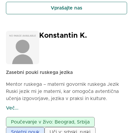
Vprašajte nas
Konstantin K.
Zasebni pouki ruskega jezika
Mentor ruskega – materni govornik ruskega Jezik
Ruski jezik mi je materni, kar omogoča avtentična
učenja izgovorjave, jezika v praksi in kulture.
Delujem po sodobnih metodah, z individualnim
Več...
pristopom do vsakega učenca. Poudarek je na
konverzaciji, gramatiki in praktični uporabi jezika v
Poučevanje v živo: Beograd, Srbija
vsakodnevnih in poslovnih situacijah. Pripravljam
Spletni pouk
Uči v: srbski, ruski