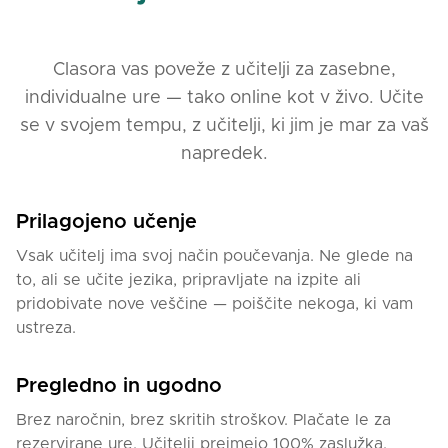
sproščeni vzdušju, spodbujam učence k aktivnemu
sodelovanju in si prizadevam, da je vsak pouk
zanimiv in produktiven.
Clasora vas poveže z učitelji za zasebne,
individualne ure — tako online kot v živo. Učite
Kaj bodo učenci dosegli?
se v svojem tempu, z učitelji, ki jim je mar za vaš
Med mojimi urami bodo učenci:
napredek.
- Naučili osnovne fraze in besedišče za vsakodnevno
komunikacijo.
Prilagojeno učenje
- Izboljšali izgovarjavo in pridobili samozavest pri
Vsak učitelj ima svoj način poučevanja. Ne glede na
govoru.
to, ali se učite jezika, pripravljate na izpite ali
- Razumeli osnovne slovnične strukture in pravila
pridobivate nove veščine — poiščite nekoga, ki vam
ruskega jezika.
ustreza.
- Razvili veščine poslušanja, branja in pisanja prek
praktičnih nalog.
Pregledno in ugodno
- Spoznali rusko kulturo in načine izražanja prek
avtentičnih materialov.
Brez naročnin, brez skritih stroškov. Plačate le za
Če želite učiti ruski jezik na zanimiv in dostopen
rezervirane ure. Učitelji prejmejo 100% zaslužka.