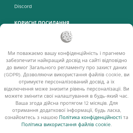
Discord
КОРИСНІ ПОСИЛАННЯ
Поширені запитання
Політика конфіденційності
Ми поважаємо вашу конфіденційність і прагнемо
Політика використання файлів cookie
забезпечити найкращий досвід на сайті відповідно
Умови користування
до вимог Загального регламенту про захист даних
Примітки до випуску
(GDPR). Дозволяючи використання файлів cookie, ви
отримуєте персоналізований досвід, а їх
відключення може знизити рівень персоналізації. Ви
можете змінити свої налаштування в будь-який час.
Ваша згода дійсна протягом 12 місяців. Для
отримання додаткової інформації, будь ласка,
ознайомтесь з нашою
Політика конфіденційності
та
Політика використання файлів cookie
.