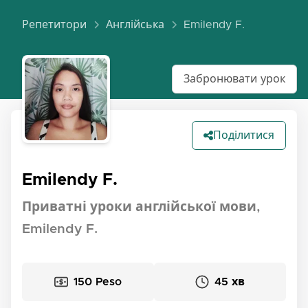
Репетитори
Англійська
Emilendy F.
Забронювати урок
Поділитися
Emilendy F.
Приватні уроки англійської мови,
Emilendy F.
150 Peso
45 хв