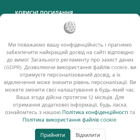
КОРИСНІ ПОСИЛАННЯ
Поширені запитання
Політика конфіденційності
Ми поважаємо вашу конфіденційність і прагнемо
Політика використання файлів cookie
забезпечити найкращий досвід на сайті відповідно
Умови користування
до вимог Загального регламенту про захист даних
Примітки до випуску
(GDPR). Дозволяючи використання файлів cookie, ви
отримуєте персоналізований досвід, а їх
відключення може знизити рівень персоналізації. Ви
можете змінити свої налаштування в будь-який час.
Ваша згода дійсна протягом 12 місяців. Для
отримання додаткової інформації, будь ласка,
ознайомтесь з нашою
Політика конфіденційності
та
Політика використання файлів cookie
.
Прийняти
Відхилити
www.quora.com/prof
© 2026 clasora.com platform | Всі права