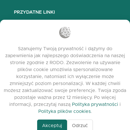
PRZYDATNE LINKI
Najczęściej zadawane pytania
Polityka prywatności
Polityka plików cookies
Szanujemy Twoją prywatność i dążymy do
Warunki korzystania
zapewnienia jak najlepszego doświadczenia na naszej
Release Notes
stronie zgodnie z RODO. Zezwolenie na używanie
plików cookie umożliwia spersonalizowane
korzystanie, natomiast ich wyłączenie może
zmniejszyć poziom personalizacji. W każdej chwili
możesz zaktualizować swoje preferencje. Twoja zgoda
pozostaje ważna przez 12 miesięcy. Po więcej
informacji, przeczytaj naszą
Polityka prywatności
i
Polityka plików cookies
.
Akceptuj
Odrzuć
www.quora.com/prof
© 2026 clasora.com platform | Wszelkie prawa