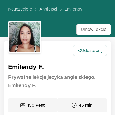
Nauczyciele
Angielski
Emilendy F.
Umów lekcję
Udostępnij
Emilendy F.
Prywatne lekcje języka angielskiego,
Emilendy F.
150 Peso
45 min