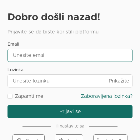
Dobro došli nazad!
Prijavite se da biste koristili platformu
Email
Lozinka
Prikažite
Zapamti me
Zaboravljena lozinka?
Prijavi se
ili nastavite sa