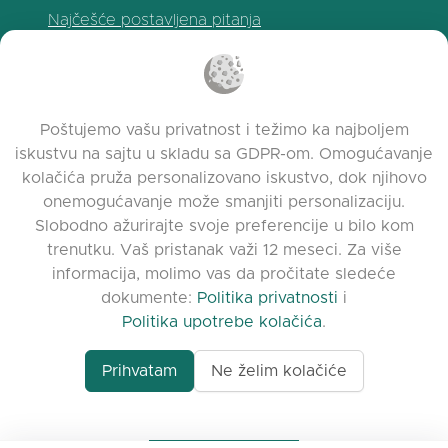
Najčešće postavljena pitanja
Politika privatnosti
Politika upotrebe kolačića
Uslovi korišćenja
Poštujemo vašu privatnost i težimo ka najboljem
Napomene o izdanju
iskustvu na sajtu u skladu sa GDPR-om. Omogućavanje
kolačića pruža personalizovano iskustvo, dok njihovo
onemogućavanje može smanjiti personalizaciju.
Slobodno ažurirajte svoje preferencije u bilo kom
trenutku. Vaš pristanak važi 12 meseci. Za više
informacija, molimo vas da pročitate sledeće
dokumente:
Politika privatnosti
i
Politika upotrebe kolačića
.
Prihvatam
Ne želim kolačiće
www.quora.com/prof
© 2026 clasora.com platform | Sva prava
Agent-7/Maximizing-
zadržana | Developed by
C9 Group
Learning-Potential-T
alternativeto.net/software/clasora/about
Benefits-of-1-on-1-C