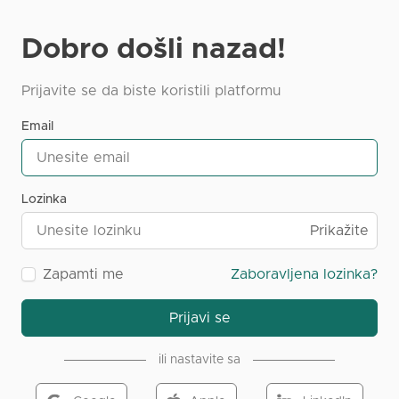
Dobro došli nazad!
Prijavite se da biste koristili platformu
Email
Lozinka
Prikažite
Zapamti me
Zaboravljena lozinka?
Prijavi se
ili nastavite sa