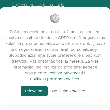
Najčešće postavljena pitanja
Politika privatnosti
Politika upotrebe kolačića
Uslovi korišćenja
Poštujemo vašu privatnost i težimo ka najboljem
Napomene o izdanju
iskustvu na sajtu u skladu sa GDPR-om. Omogućavanje
kolačića pruža personalizovano iskustvo, dok njihovo
onemogućavanje može smanjiti personalizaciju.
Slobodno ažurirajte svoje preferencije u bilo kom
trenutku. Vaš pristanak važi 12 meseci. Za više
informacija, molimo vas da pročitate sledeće
dokumente:
Politika privatnosti
i
Politika upotrebe kolačića
.
Prihvatam
Ne želim kolačiće
www.quora.com/prof
© 2026 clasora.com platform | Sva prava
Agent-7/Maximizing-
zadržana | Developed by
C9 Group
Learning-Potential-T
alternativeto.net/software/clasora/about
Benefits-of-1-on-1-C