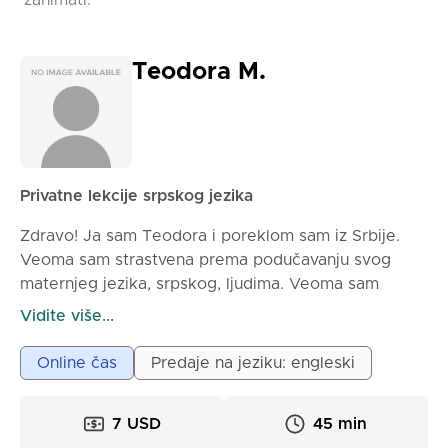
zanimati.
Teodora M.
Privatne lekcije srpskog jezika
Zdravo! Ja sam Teodora i poreklom sam iz Srbije.
Veoma sam strastvena prema podučavanju svog
maternjeg jezika, srpskog, ljudima. Veoma sam
prilagodljiva, pa bez obzira da li trebate da naučite
Vidite više...
srpski za posao, putovanje, ispite ili samo ležernu
konverzaciju, možete rezervisati lekciju sa mnom i
Online čas
Predaje na jeziku: engleski
garantujem da ćete naučiti ili znatno unaprediti svoj
srpski! Moj stil podučavanja je ležerniji i ciljano je
7 USD
45 min
stvaranje bezbednog prostora gde se moji učenici