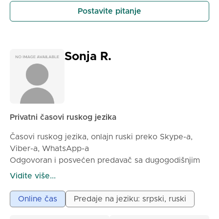
Postavite pitanje
Sonja R.
Privatni časovi ruskog jezika
Časovi ruskog jezika, onlajn ruski preko Skype-a,
Viber-a, WhatsApp-a
Odgovoran i posvećen predavač sa dugogodišnjim
iskustvom, ruski đak (sovjetska osnovna škola,
Vidite više...
Moskovski državni fakultet) drži onlajn časove za sve
uzraste i nivoe znanja.
Online čas
Predaje na jeziku: srpski, ruski