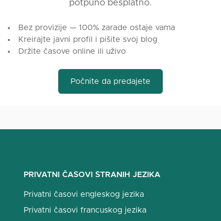
potpuno besplatno.
Bez provizije — 100% zarade ostaje vama
Kreirajte javni profil i pišite svoj blog
Držite časove online ili uživo
Počnite da predajete
PRIVATNI ČASOVI STRANIH JEZIKA
Privatni časovi engleskog jezika
Privatni časovi francuskog jezika