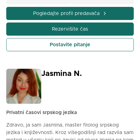
objasnim jasno, strpljivo i temeljno, uz individualni
pristup svakom učeniku. Cilj mi je da učenik razume
Pogledajte profil predavača
gradivo, stekne sigurnost i samopouzdanje, ali i da
postigne što bolji rezultat na ispitu. Na časovima
Rezervišite čas
radimo:
* gramatiku i pravopis
Postavite pitanje
* tumačenje književnih dela
* vežbanje pismenog izražavanja
* pripreme za kontrolne i pismene zadatke
* pripreme za malu maturu Časovi mogu biti uživo ili
Jasmina N.
onlajn, uz dogovor oko termina.
Rad je individualan i u potpunosti prilagođen
potrebama učenika. Za više informacija i dogovor
oko termina, slobodno se javite.
Privatni časovi srpskog jezika
Zdravo, ja sam Jasmina, master filolog srpskog
jezika i književnosti. Kroz višegodišnji rad razvila sam