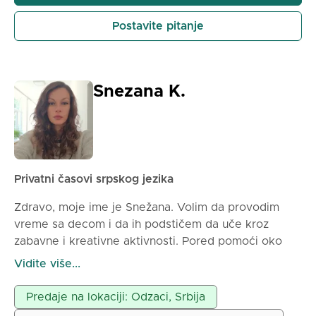
Postavite pitanje
Snezana K.
Privatni časovi srpskog jezika
Zdravo, moje ime je Snežana. Volim da provodim
vreme sa decom i da ih podstičem da uče kroz
zabavne i kreativne aktivnosti. Pored pomoći oko
školskih obaveza kada je to potrebno, vreme
Vidite više...
organizujem kroz svakodnevna iskustva — vožnja
bicikla, pravljenje čokolade, kreativno pravljenje
Predaje na lokaciji: Odzaci, Srbija
rukotvorina, slikanje i zajedničko kuvanje. Često