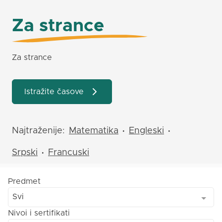
Za strance
Za strance
Istražite časove
Najtraženije:
Matematika
Engleski
•
•
Srpski
Francuski
•
Predmet
Svi
Nivoi i sertifikati