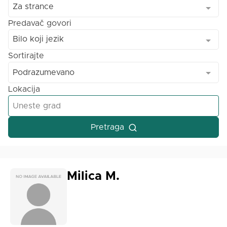
Za strance
Predavač govori
Bilo koji jezik
Sortirajte
Podrazumevano
Lokacija
Pretraga
Milica M.