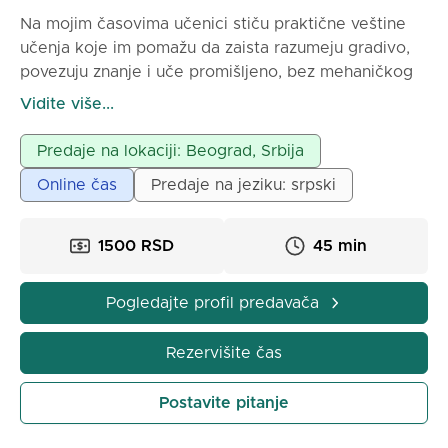
Na mojim časovima učenici stiču praktične veštine
učenja koje im pomažu da zaista razumeju gradivo,
povezuju znanje i uče promišljeno, bez mehaničkog
pamćenja. Kroz rad otkrivaju da čitanje može biti
Vidite više...
uzbudljivo, a gramatika jednostavna i logična. Čas
traje 90 minuta i ispunjen je aktivnostima poput
Predaje na lokaciji: Beograd, Srbija
radnih kartica, kreativnih igara i zanimljivih
Online čas
Predaje na jeziku: srpski
prezentaciji.
1500 RSD
45 min
Pogledajte profil predavača
Rezervišite čas
Postavite pitanje