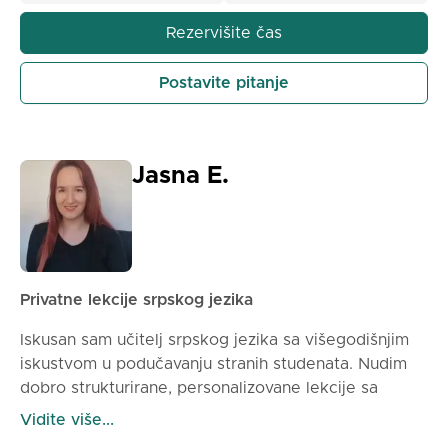
ne boje da prave greške. Naučićete oba srpska
alfabeta, osnovne veštine konverzacije, čitanje i
Rezervišite čas
osnove srpske gramatike. Planiram da unapredim vaš
srpski vokabular i da vas nauči obitaju i kulturi, tako
Postavite pitanje
da budete potpuno uronjeni u jezik.
Jasna E.
Privatne lekcije srpskog jezika
Iskusan sam učitelj srpskog jezika sa višegodišnjim
iskustvom u podučavanju stranih studenata. Nudim
dobro strukturirane, personalizovane lekcije sa
sopstvenim materijalima, praktičnim vežbama i
Vidite više...
interaktivnim edukativnim igrama kako bih učenje