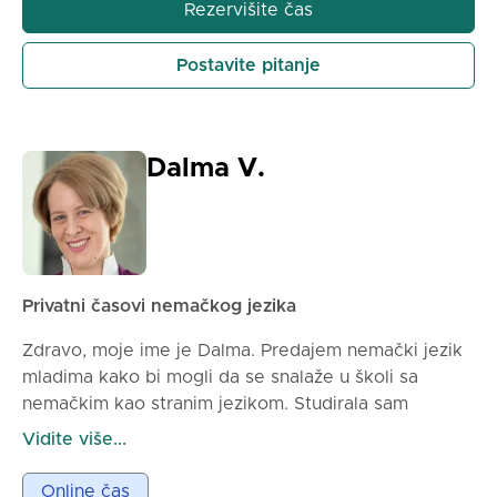
✅ Interaktivne materijale i aktivnosti koje učine
Rezervišite čas
učenje lakim
✅ Fleksibilno rasporedivannje časova dizajnirano da
Postavite pitanje
učenje učini praktičnim
📚 Želite li znati više? Rezervišite besplatnu 20-
minutnu konsultaciju i napravimo plan koji odgovara
Dalma V.
vama!
Pošaljite mi poruku da počnemo! ✨
Privatni časovi nemačkog jezika
Zdravo, moje ime je Dalma. Predajem nemački jezik
mladima kako bi mogli da se snalaže u školi sa
nemačkim kao stranim jezikom. Studirala sam
anglistiku na univerzitetu i kasnije doktorirala iz
Vidite više...
moderne engleske literature. Već dve godine radim
kao privatni učitelj i posedujem znanje nemačkog
Online čas