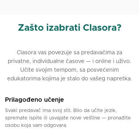
Zašto izabrati Clasora?
Clasora vas povezuje sa predavačima za
privatne, individualne časove — i online i uživo.
Učite svojim tempom, sa posvećenim
edukatorima kojima je stalo do vašeg napretka.
Prilagođeno učenje
Svaki predavač ima svoj stil. Bilo da učite jezik,
spremate ispite ili usvajate nove veštine — pronađite
osobu koja vam odgovara.