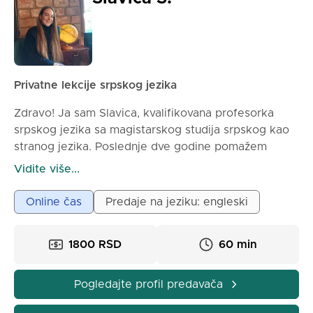
Privatne lekcije srpskog jezika
Zdravo! Ja sam Slavica, kvalifikovana profesorka
srpskog jezika sa magistarskog studija srpskog kao
stranog jezika. Poslednje dve godine pomažem
strancem da nauče srpski kroz privatne i grupne
Vidite više...
časove prilagođene njihovim potrebama. Zajedno
ćemo vežbati svakodnevne razgovore, istraživati
Online čas
Predaje na jeziku: engleski
srpsku kulturu i graditi vaše samopouzdanje korak po
korak. 📚💬
1800 RSD
60 min
✨ Šta ćete dobiti:
✅ Prilagođene lekcije koje ciljaju vaše specifične
Pogledajte profil predavača
ciljeve