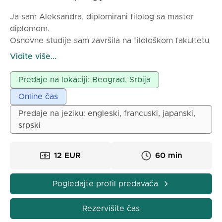
Ja sam Aleksandra, diplomirani filolog sa master
diplomom.
Osnovne studije sam završila na filološkom fakultetu
u Beogradu.
Vidite više...
Završila sam master studije u Parizu na njihovom
državnom fakultetu na francuskom jeziku. U Parizu
Predaje na lokaciji: Beograd, Srbija
sam tokom studija držala privatne časove engleskog
Online čas
francuzima.
Držim privatne časove stranih jezika i časove
Predaje na jeziku: engleski, francuski, japanski,
srpskog od 2004 godine. Časovi su u Beogradu kod
srpski
mene na Vračaru gde živim, a takođe predajem
online preko Microsoft Teams.
12 EUR
60 min
Pogledajte profil predavača
Rezervišite čas