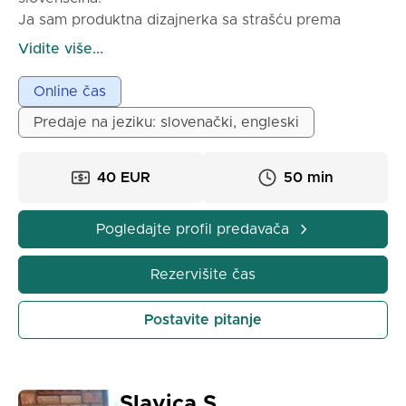
Ja sam produktna dizajnerka sa strašću prema
jezicima, još posebno prema mom maternjem jeziku.
Vidite više...
Posle diplome sam se preselila u inostranstvo i našla
grupu pojedinaca koji su se želeli naučiti slovenščinu,
Online čas
što me je motivisalo da počnem da predajem. Pored
Predaje na jeziku: slovenački, engleski
jezika, volim i planinarenje, crtanje i dizajn.
40 EUR
50 min
Pogledajte profil predavača
Rezervišite čas
Postavite pitanje
Slavica S.