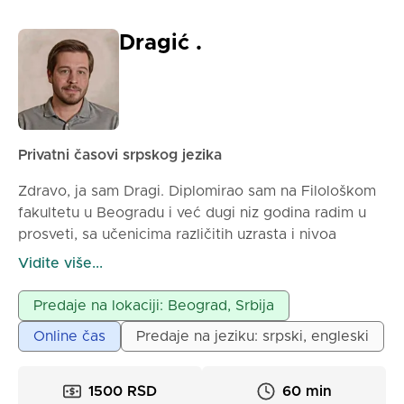
Dragić .
Privatni časovi srpskog jezika
Zdravo, ja sam Dragi. Diplomirao sam na Filološkom
fakultetu u Beogradu i već dugi niz godina radim u
prosveti, sa učenicima različitih uzrasta i nivoa
znanja. Tokom rada stekao sam bogato iskustvo u
Vidite više...
pripremi učenika za kontrolne i pismene zadatke,
popravne ispite, kao i završne ispite. Posebno
Predaje na lokaciji: Beograd, Srbija
uspešno pripremam učenike za malu maturu i
Online čas
Predaje na jeziku: srpski, engleski
prijemne ispite za srednje škole i fakultete, kroz
sistematičan rad, testove iz prethodnih godina i
detaljno objašnjavanje zadataka. Nastojim da gradivo
1500 RSD
60 min