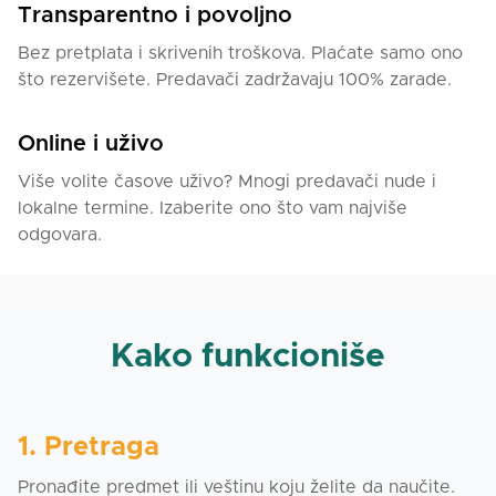
Transparentno i povoljno
Bez pretplata i skrivenih troškova. Plaćate samo ono
što rezervišete. Predavači zadržavaju 100% zarade.
Online i uživo
Više volite časove uživo? Mnogi predavači nude i
lokalne termine. Izaberite ono što vam najviše
odgovara.
Kako funkcioniše
1. Pretraga
Pronađite predmet ili veštinu koju želite da naučite.