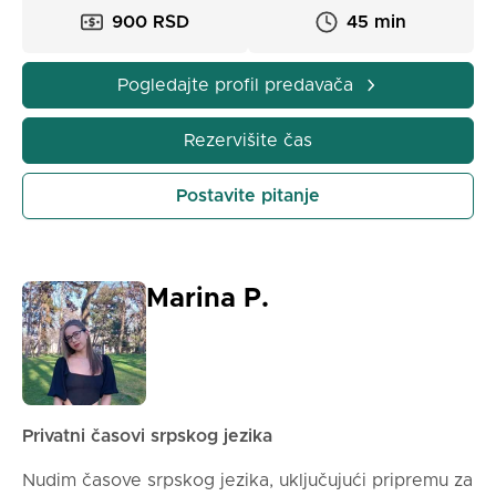
- Termini po dogovoru (radni dani i vikend, u
900 RSD
45 min
jutarnjim, dnevnim, večernjim satima).
- Cena individualnog časa iznosi:
900 din. za 45 min.
Pogledajte profil predavača
1.200 din. za 60 min.
1.800 din. za 90 min.
Rezervišite čas
- Mogućnost rada u manjim grupama - cena časa po
Postavite pitanje
polazniku iznosi 900 din. za 60 min., 1.200 din. za 90
min.
- Držim i specijalizovane časove/kurseve UVOD u
ruski jezik (za decu i kao priprema za učenje drugog
Marina P.
stranog jezika u školi, trajanje 45 min., cena 900
din.) i POSLOVNI ruski jezik.
Privatni časovi srpskog jezika
Nudim časove srpskog jezika, uključujući pripremu za