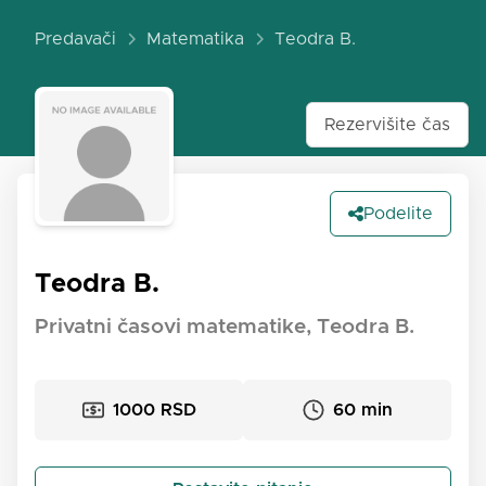
Predavači
Matematika
Teodra B.
Rezervišite čas
Podelite
Teodra B.
Privatni časovi matematike, Teodra B.
1000 RSD
60 min