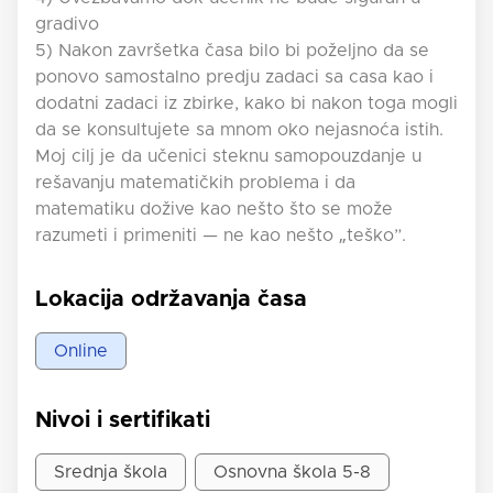
gradivo
5) Nakon završetka časa bilo bi poželjno da se
ponovo samostalno predju zadaci sa casa kao i
dodatni zadaci iz zbirke, kako bi nakon toga mogli
da se konsultujete sa mnom oko nejasnoća istih.
Moj cilj je da učenici steknu samopouzdanje u
rešavanju matematičkih problema i da
matematiku dožive kao nešto što se može
razumeti i primeniti — ne kao nešto „teško”.
Lokacija održavanja časa
Online
Nivoi i sertifikati
Srednja škola
Osnovna škola 5-8