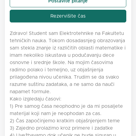
Postavite pitanje
Rezervišite čas
Zdravo! Student sam Elektrotehnike na Fakultetu
tehničkih nauka. Tokom dosadasnjeg obrazovanja
sam stekla znanje iz različitih oblasti matematike i
imam nekoliko iskustava u podučavanju dece
osnovne i srednje škole. Na mojim časovima
radimo polako i temeljno, uz objašnjenja
prilagođena nivou učenika. Trudim se da svako
razume suštinu zadataka, a ne samo da nauči
napamet formule.
Kako izgledaju časovi:
1) Pre samog časa neophodno je da mi posaljete
materijal koji nam je neophodan za cas.
2) Čas započinjemo kratkim objašnjenjem teme
3) Zajedno prolazimo kroz primere i zadatke
4) Uvežbavamo dok učenik ne bude siguran u