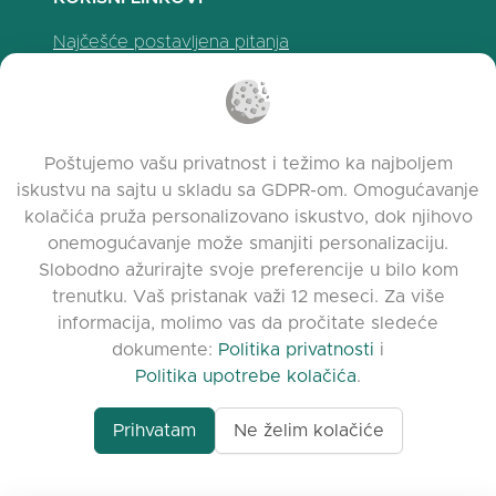
Najčešće postavljena pitanja
Politika privatnosti
Politika upotrebe kolačića
Uslovi korišćenja
Poštujemo vašu privatnost i težimo ka najboljem
Napomene o izdanju
iskustvu na sajtu u skladu sa GDPR-om. Omogućavanje
kolačića pruža personalizovano iskustvo, dok njihovo
onemogućavanje može smanjiti personalizaciju.
Slobodno ažurirajte svoje preferencije u bilo kom
trenutku. Vaš pristanak važi 12 meseci. Za više
informacija, molimo vas da pročitate sledeće
dokumente:
Politika privatnosti
i
Politika upotrebe kolačića
.
Prihvatam
Ne želim kolačiće
www.quora.com/prof
© 2026 clasora.com platform | Sva prava
Agent-7/Maximizing-
zadržana | Developed by
C9 Group
Learning-Potential-T