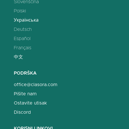
Slovenščina
Polski
Українська
Deutsch
Español
Français
中文
PODRŠKA
office@clasora.com
Pišite nam
Ostavite utisak
Discord
KORISNI LINKOVI