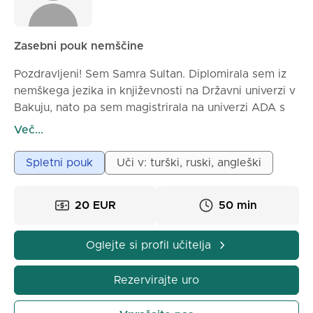
Zasebni pouk nemščine
Pozdravljeni! Sem Samra Sultan. Diplomirala sem iz
nemškega jezika in književnosti na Državni univerzi v
Bakuju, nato pa sem magistrirala na univerzi ADA s
področja poučevanja in učenja.
Več...
Že vrsto let poučujem nemščino in si prizadevam, da
bi učenje jezika naredili prijetno, sistematično in
Spletni pouk
Uči v: turški, ruski, angleški
motivirajoče. Na mojih poukih najprej utrdim temelje
slovnice, nato pa razvijem veščine poslušanja,
20 EUR
50 min
pisanja in govorjenja. Vsak pouk je posebej
načrtovan glede na stopnjo in cilje učenca.
Učenci, ki se učijo pri meni, pridobijo močno podlago
Oglejte si profil učitelja
v nemščini, tako za vsakodnevno komunikacijo kot
za izpitno osredotočeno znanje.
Rezervirajte uro