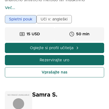
analitično sintetično metodo ter induktivno
deduktivno metodo. Poučeval sem študente različnih
Več...
ravni z uporabo različnih poučevalnih tehnik in
ugotovil sem tudi, da različni državi sledijo različnim
Spletni pouk
Uči v: angleški
učnim načrtom, zato potrebujem vsebino, ki se
uporablja v šoli učenca.
15 USD
50 min
Oglejte si profil učitelja
Rezervirajte uro
Vprašajte nas
Samra S.