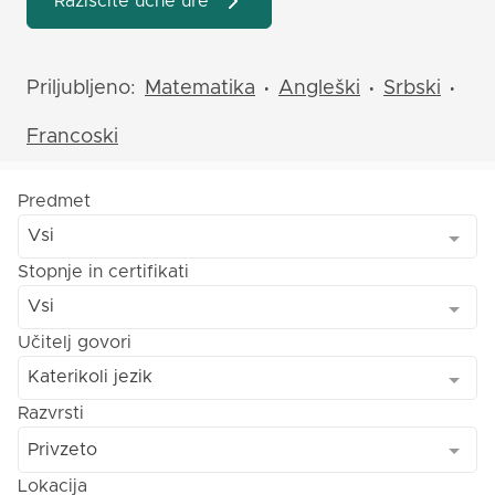
Raziščite učne ure
Priljubljeno:
Matematika
Angleški
Srbski
•
•
•
Francoski
Predmet
Vsi
Stopnje in certifikati
Vsi
Učitelj govori
Katerikoli jezik
Razvrsti
Privzeto
Lokacija