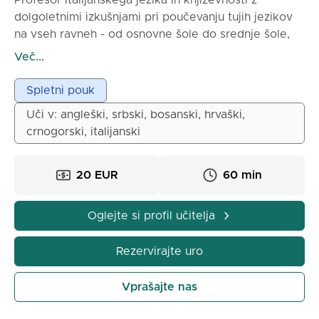
Profesor italijanskega jezika in književnosti z
dolgoletnimi izkušnjami pri poučevanju tujih jezikov
na vseh ravneh - od osnovne šole do srednje šole,
pa tudi pri individualnem spletnem poučevanju.
Več...
Strastno posreduje znanje, razvija komunikacijske
veščine in učence seznanja z bogastvom italijanske
Spletni pouk
kulture. Predana, empatična in pedagoško
Uči v: angleški, srbski, bosanski, hrvaški,
ustvarjalna oseba, z močnim občutkom za motivacijo
crnogorski, italijanski
in napredek vsakega učenca.
20 EUR
60 min
Oglejte si profil učitelja
Rezervirajte uro
Vprašajte nas