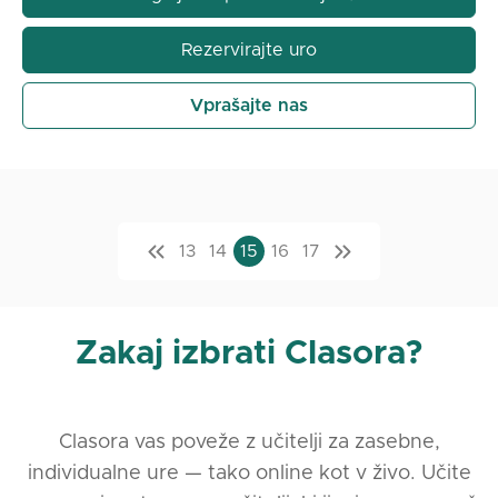
Rezervirajte uro
Vprašajte nas
13
14
15
16
17
Zakaj izbrati Clasora?
Clasora vas poveže z učitelji za zasebne,
individualne ure — tako online kot v živo. Učite