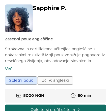
Sapphire P.
Zasebni pouk angleščine
Strokovna in certificirana učiteljica angleščine z
dokazanimi rezultati! Moji pouk združuje pogovore iz
resničnega življenja, obvladovanje slovnice in
treniranje samozavesti – spremenim dvomljive
Več...
govorce v tekoče govorce.
Spletni pouk
Uči v: angleški
5000 NGN
60 min
Oglejte si profil učitelja