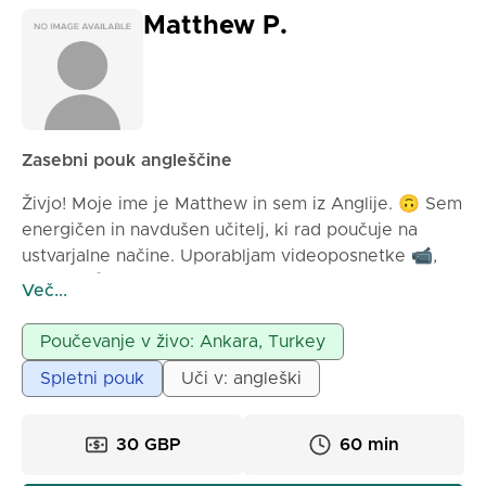
Matthew P.
Zasebni pouk angleščine
Živjo! Moje ime je Matthew in sem iz Anglije. 🙃 Sem
energičen in navdušen učitelj, ki rad poučuje na
ustvarjalne načine. Uporabljam videoposnetke 📹,
glasbo 🎵 in igre 🎮, da so pouk zanimivi in privlačni.
Več...
Prav tako rad uporabljam osebne interese svojih
učencev na mojih urah, kar pomeni, da bodo moji
Poučevanje v živo: Ankara, Turkey
pouk prilagojeni vaši osebnosti!
Spletni pouk
Uči v: angleški
30 GBP
60 min