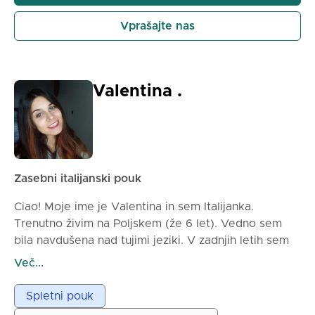
in razumeli, kako se jezik uporablja v vsakdanjem
življenju. Moj cilj je, da boste udobno govorili, uživali
Vprašajte nas
v procesu in se povezali s kulturo, ki stoji za
besedami.
Valentina .
Zasebni italijanski pouk
Ciao! Moje ime je Valentina in sem Italijanka.
Trenutno živim na Poljskem (že 6 let). Vedno sem
bila navdušena nad tujimi jeziki. V zadnjih letih sem
se srečala z različnimi kulturami in z mnogimi tujci, ki
Več...
so se zanimali za moj jezik, zelo pogosto sem jim
pomagala in jim dajala nasvete. Zaradi tega sem
Spletni pouk
pomislila na idejo poučevanja na strokovni ravni.