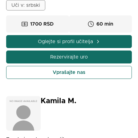
Uči v: srbski
1700 RSD
60 min
Oglejte si profil učitelja
Rezervirajte uro
Vprašajte nas
Kamila M.