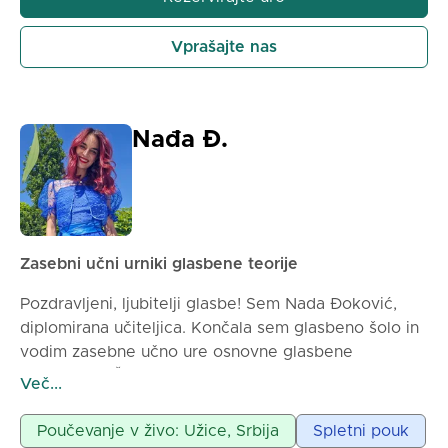
✅ Starši prejemajo poročila o delu in napredku
učenca
Vprašajte nas
✅ Stalna podpora in dosegljivost za vsa vprašanja
tudi zunaj ur
✅ Prvi čas je brezplačen
✅ Ureje lahko potekajo preko spleta ali osebno
Nađa Đ.
✅ Prijave so v teku 🤩
Zasebni učni urniki glasbene teorije
Pozdravljeni, ljubitelji glasbe! Sem Nada Đoković,
diplomirana učiteljica. Končala sem glasbeno šolo in
vodim zasebne učno ure osnovne glasbene
pismenosti. Če ste pripravljeni, da skupaj
Več...
premagamo strah in ovire glede osnov ene najlepših
umetnosti na svetu, se javite! 🎵
Poučevanje v živo: Užice, Srbija
Spletni pouk