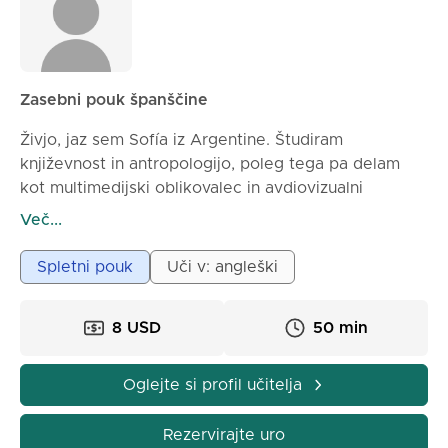
Zasebni pouk španščine
Živjo, jaz sem Sofía iz Argentine. Študiram
književnost in antropologijo, poleg tega pa delam
kot multimedijski oblikovalec in avdiovizualni
ustvarjalec. Obožujem jezike in kulturo ter uživam, ko
Več...
lahko svoje znanje delim na zabaven in sproščen
način.
Spletni pouk
Uči v: angleški
Moji pouk je pogovoren in praktičen, osredotočen na
resnične življenjske situacije. Uporabljamo
8 USD
50 min
videoposnetke, pesmi, branje in vsakodnevne
primere, da učenje španščine postane naravno in
prijetno!
Oglejte si profil učitelja
Na mojih poukih boste pridobili samozavest pri
govorjenju, se naučili avtentičnih argentinskih izrazov
Rezervirajte uro