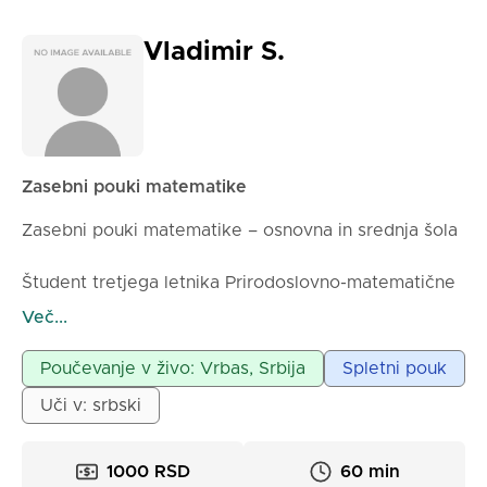
Vladimir S.
Zasebni pouki matematike
Zasebni pouki matematike – osnovna in srednja šola
Študent tretjega letnika Prirodoslovno-matematične
fakultete v Novem Sadu ponuja zasebne pouke
Več...
matematike za učence osnovne in srednje šole. 📚
Poučevanje v živo: Vrbas, Srbija
Spletni pouk
Pouki izvajam:
Uči v: srbski
V živo – na območju občine Vrbas
Spletno – prek interneta (katera koli platforma, ki
vam ustreza)
1000 RSD
60 min