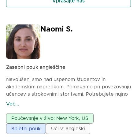
Vprašajte nas
Naomi S.
Zasebni pouk angleščine
Navdušeni smo nad uspehom študentov in
akademskim napredkom. Pomagamo pri povezovanju
učencev s strokovnimi storitvami. Potrebujete nujno
pomoč? Preprosto recite, napišite moje naloge zame
Več...
– MyAssignmentHelp vam nudi kakovostne in
pravočasne rešitve. Skupaj si olajšajmo učenje!
Poučevanje v živo: New York, US
Spletni pouk
Uči v: angleški