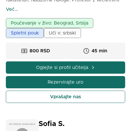
fakultetah. Nadzorne naloge. Profesor z večletnimi
izkušnjami pri delu s študenti Medicinske, Kemijske,
Več...
Farmacevtske, Tehnološke in drugih fakultet.
KOLOKVIJI IN IZPITI. Izdelava zaključnih in
Poučevanje v živo: Beograd, Srbija
magistrskih del. Spletno ali osebno. Dvoura 1500 din.
Spletni pouk
Uči v: srbski
800 RSD
45 min
Oglejte si profil učitelja
Rezervirajte uro
Vprašajte nas
Sofia S.