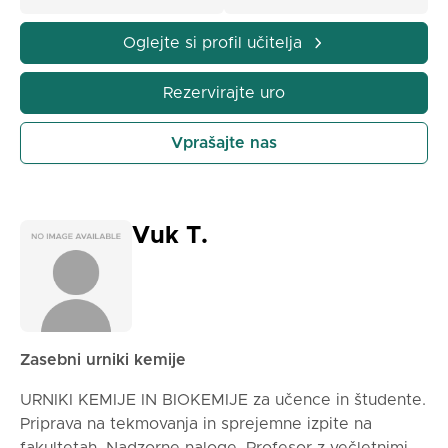
✔️ Pomagam pri:
Premagovanju gradiva in pripravi na nadzorne in
Oglejte si profil učitelja
pisne naloge
Rednem spremljanju pouka in domačih nalog
Rezervirajte uro
Vprašajte nas
Vuk T.
Zasebni urniki kemije
URNIKI KEMIJE IN BIOKEMIJE za učence in študente.
Priprava na tekmovanja in sprejemne izpite na