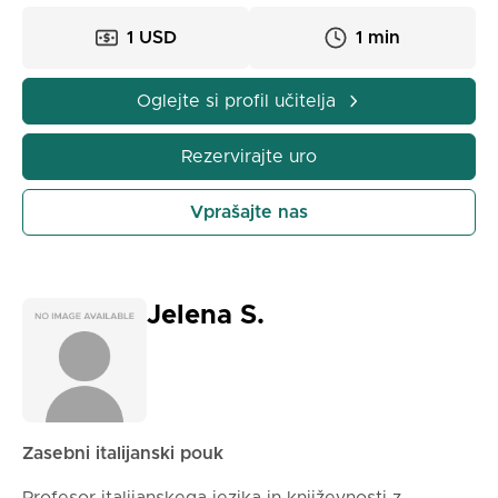
1 USD
1 min
Oglejte si profil učitelja
Rezervirajte uro
Vprašajte nas
Jelena S.
Zasebni italijanski pouk