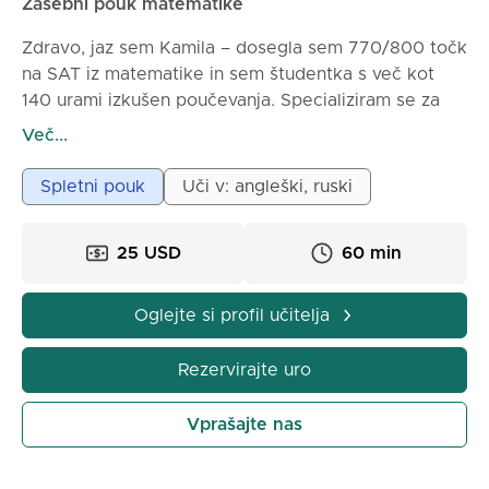
Zasebni pouk matematike
Zdravo, jaz sem Kamila – dosegla sem 770/800 točk
na SAT iz matematike in sem študentka s več kot
140 urami izkušen poučevanja. Specializiram se za
jasno, strukturirano in učinkovito pripravo na SAT iz
Več...
matematike ter pomagam študentom doseči višje
ocene s strategijami, ki res delujejo.
Spletni pouk
Uči v: angleški, ruski
Jasne razlage konceptov – korak za korakom, dokler
ne postane jasno.
25 USD
60 min
1) Praksa reševanja problemov – skupaj rešujemo
naloge, nato pa študentje poskusijo sami.
2) Strategije za SAT iz matematike – bližnjice,
Oglejte si profil učitelja
nasveti in metode, ki prihranijo čas.
3) Samozavest v matematiki – ne le pomnjenje,
Rezervirajte uro
temveč razumevanje in uporaba znanja.
Vprašajte nas