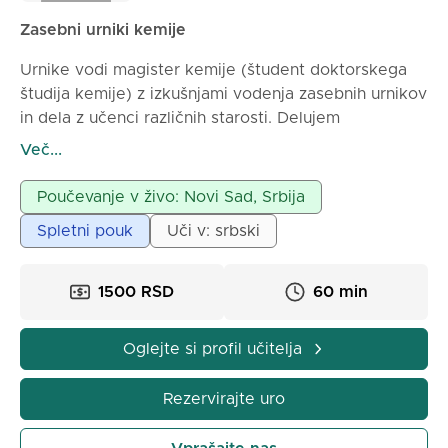
Zasebni urniki kemije
Urnike vodi magister kemije (študent doktorskega
študija kemije) z izkušnjami vodenja zasebnih urnikov
in dela z učenci različnih starosti. Delujem
potrpežljivo, temeljito in prilagajam tempo in način
Več...
dela vsakemu učencu.
Poučevanje v živo: Novi Sad, Srbija
Spletni pouk
Uči v: srbski
1500 RSD
60 min
Oglejte si profil učitelja
Rezervirajte uro