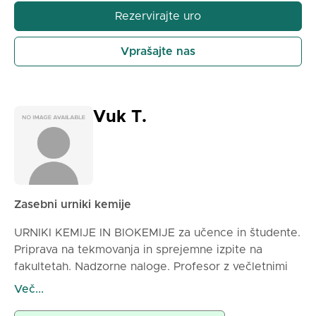
trudim, da je proces prijeten. Predstavljanje ene
Rezervirajte uro
teme hkrati, ob istem času pa tudi spoznavanje
zanimanj učencev, je kot stopnice za gradnjo
Vprašajte nas
medsebojnega razumevanja. Pristop se lahko
razlikuje glede na posameznega učenca, vendar je
cilj, da se počutijo udobno in da se začnejo
pogovarjati.
Vuk T.
Zasebni urniki kemije
URNIKI KEMIJE IN BIOKEMIJE za učence in študente.
Priprava na tekmovanja in sprejemne izpite na
fakultetah. Nadzorne naloge. Profesor z večletnimi
izkušnjami pri delu s študenti Medicinske, Kemijske,
Več...
Farmacevtske, Tehnološke in drugih fakultet.