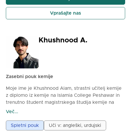
Vprašajte nas
Khushnood A.
Zasebni pouk kemije
Moje ime je Khushnood Alam, strastni učitelj kemije
z diplomo iz kemije na Islamia College Peshawar in
trenutno študent magistrskega študija kemije na
univerzi Quaid-i-Azam v Islamabadu, eni vodilnih
Več...
raziskovalnih univerz v Pakistanu. Z močnim
akademskim ozadjem in globokim zanimanjem za
Spletni pouk
Uči v: angleški, urdujski
poučevanje je moj cilj, da kemijski predmet postane