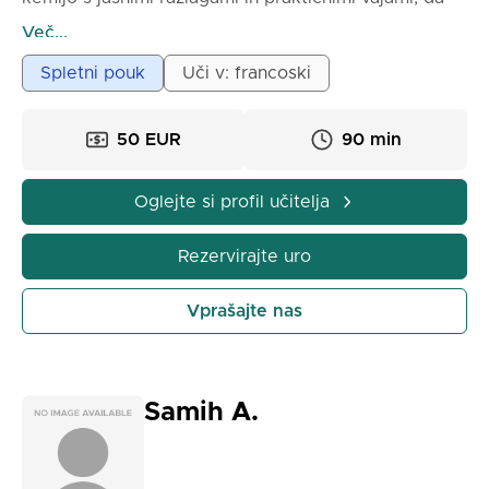
boste lahko brez stresa uspešno opravili izpite.
Več...
Spletni pouk
Uči v: francoski
50 EUR
90 min
Oglejte si profil učitelja
Rezervirajte uro
Vprašajte nas
Samih A.