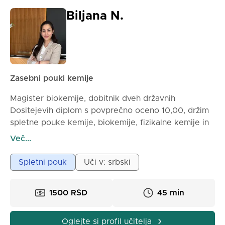
izboljšati sposobnosti reševanja problemov in
Biljana N.
okrepiti samozavest učencev v kemiji. Če želite, da
bi kemija postala jasnejša, zanimivejša in lažja za
razumevanje, bi vam z veseljem pomagal na vaši poti
učenja. Rezervirajte pouk in raziskujmo kemijo
skupaj!
Zasebni pouki kemije
Magister biokemije, dobitnik dveh državnih
Dositejevih diplom s povprečno oceno 10,00, držim
spletne pouke kemije, biokemije, fizikalne kemije in
analitične kemije. Prav tako nudim pomoč pri pripravi
Več...
seminarskih, diplomskih in magistrskih nalog. Rad
pojasnjujem gradivo na preprost in razumljiv način,
Spletni pouk
Uči v: srbski
skozi primere iz vsakdanjega življenja.
Če se vam zdi kemija zapletena – skupaj jo bomo
1500 RSD
45 min
poenostavili. Delamo naloge, preučujemo teorijo in
se pripravljamo na nadzorne, odgovorne ali
sprejemne izpite.
Oglejte si profil učitelja