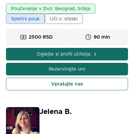
Poučevanje v živo: Beograd, Srbija
Spletni pouk
Uči v: srbski
2500 RSD
90 min
Oglejte si profil učitelja
Rezervirajte uro
Vprašajte nas
Jelena B.