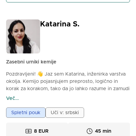
Katarina S.
Zasebni urniki kemije
Pozdravljeni! 👋 Jaz sem Katarina, inženirka varstva
okolja. Kemijo pojasnjujem preprosto, logično in
korak za korakom, tako da jo lahko razume in zamudi
vsak. Moj cilj je, da kemijo naredim jasno in
Več...
dostopno vsem – z logičnimi, preprostimi in
razumljivimi razlago.
Spletni pouk
Uči v: srbski
Predana sem, odgovorna in verjamem, da lahko vsak
nauči kemijo z ustreznim pristopom. Način dela
8 EUR
45 min
• Teorijo pojasnjujemo na preprost in razumljiv način