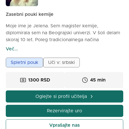
Zasebni pouki kemije
Moje ime je Jelena. Sem magister kemije,
diplomirala sem na Beograjski univerzi. V šoli delam
skoraj 10 let. Poleg tradicionalnega načina
poučevanja rad uporabljam različne predstavitve,
Več...
dodatne teste, kvize in vse, kar bo vzbudilo
zanimanje učencev za kemijo. Učenci dobijo dodaten
Spletni pouk
Uči v: srbski
material, da lahko po pouku dodatno preučijo, kar
smo se naučili. Cilj je, da se gradivo razume, ne pa
1300 RSD
45 min
da se uči na pamet.
Oglejte si profil učitelja
Rezervirajte uro
Vprašajte nas