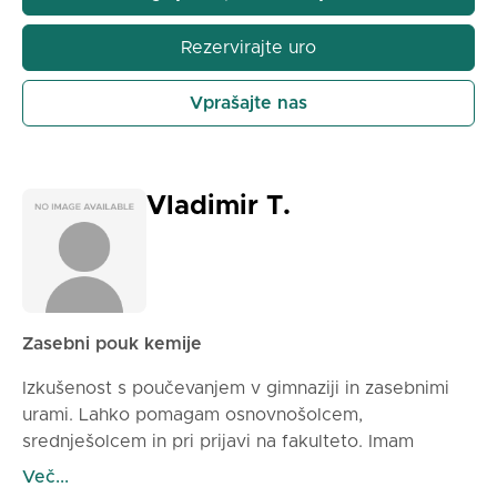
Sem potrpežljiva, predana in tempo dela prilagajam
vsakemu učencu.
Rezervirajte uro
Vprašajte nas
Vladimir T.
Zasebni pouk kemije
Izkušenost s poučevanjem v gimnaziji in zasebnimi
urami. Lahko pomagam osnovnošolcem,
srednješolcem in pri prijavi na fakulteto. Imam
grafično tablico, zato so spletni pouk enako
Več...
učinkoviti kot osebni. Vladimir