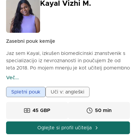
Kayal Vizhi M.
Zasebni pouk kemije
Jaz sem Kayal, izkušen biomedicinski znanstvenik s
specializacijo iz nevroznanosti in poučujem že od
leta 2018. Po mojem mnenju je kot učitelj pomembno
voditi pričakovanja tako učencev kot staršev že od
Več...
prvega dne. Z malo sodelovanja vseh strani in nekaj
razumevanja lahko to sčasoma vse bolj izboljša
Spletni pouk
Uči v: angleški
učenčevo učenje. Po mojem mnenju je prvi pouk s
katerim koli učencem ključen za postavitev temeljev
45 GBP
50 min
za trajno razmerje in določitev dnevnega reda za
prihodnje seanse. Učenci se očitno želijo zelo
izboljšati; hkrati pa želijo tudi uživati v učenju in delu
Oglejte si profil učitelja
z nekom, ki jim je všeč, zato se po svojih močeh