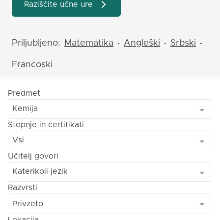
Raziščite učne ure
Priljubljeno:
Matematika
Angleški
Srbski
•
•
•
Francoski
Predmet
Kemija
Stopnje in certifikati
Vsi
Učitelj govori
Katerikoli jezik
Razvrsti
Privzeto