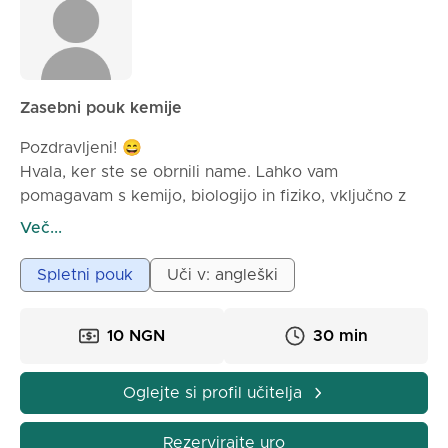
vam pomagamo uspeti. Stopite v stik z mano in
začnimo se skupaj izboljševati!
Zasebni pouk kemije
Pozdravljeni! 😄
Hvala, ker ste se obrnili name. Lahko vam
pomagavam s kemijo, biologijo in fiziko, vključno z
domačimi nalogami, projekti in pripravo na izpite.
Več...
Prosim, povejte mi, s čim potrebujete pomoč in kdaj
želite pouk, in poskrbel bom, da boste vse razumeli
Spletni pouk
Uči v: angleški
jasno ter uspešno opravili svoje naloge.
Pripran sem vam pomagati izboljšati ocene in uspeti
10 NGN
30 min
pri študiju!
Oglejte si profil učitelja
Rezervirajte uro