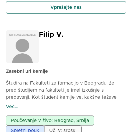
Vprašajte nas
Filip V.
Zasebni uri kemije
Študira na Fakulteti za farmacijo v Beogradu, že
pred študijem na fakulteti je imel izkušnje s
predavanji. Kot študent kemije ve, kakšne težave
prinaša ta predmet, in je tu, da olajša vse težave
Več...
učencem. Cena za dve uri je 2000 dinarjev. :)
Poučevanje v živo: Beograd, Srbija
Spletni pouk
Uči v: srbski