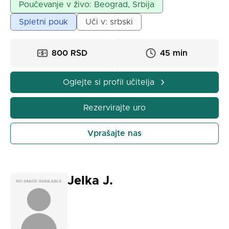
KOLOKVIJI IN IZPITI. Izdelava zaključnih in
Poučevanje v živo: Beograd, Srbija
magistrskih del. Spletno ali osebno. Dvoura 1500 din.
Spletni pouk
Uči v: srbski
800 RSD
45 min
Oglejte si profil učitelja
Rezervirajte uro
Vprašajte nas
Jelka J.