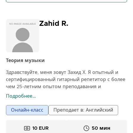
Zahid R.
Теория музыки
Здравствуйте, меня зовут Захид Х. Я опытный и
сертифицированный гитарный репетитор с более
чем 25-летним опытом преподавания и
педагогическим сертификатом. За это время я
Подробнее...
выступал на живых концертах в разных местах,
сочинял произведения и транскрибировал музыку
Онлайн-класс
Преподает в: Английский
для различных жанров. У меня 25 лет
преподавательского опыта. И я сертифицирован
10 EUR
50 мин
Alliance Francais. Я начал преподавать там в 2019