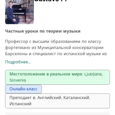
Частные уроки по теории музыки
Профессор с высшим образованием по классу
фортепиано из Муниципальной консерватории
Барселоны и специалист по испанской музыке из
Академии Маршалла, основанной Энрике
Подробнее...
Гранадосом, бывший директор Алисия де
Ларроча.
Местоположение в реальном мире: Ljubljana,
Моя учебная программа очень полная и
Slovenia
прогрессивная. Мой метод преподавания
Онлайн-класс
направлен на хорошее чтение нот с листа с
утонченной фортепианной техникой. Я также
Преподает в: Английский, Каталанский,
специализируюсь на исправлении всего, что
Испанский
связано с плохим обучением, такого как: