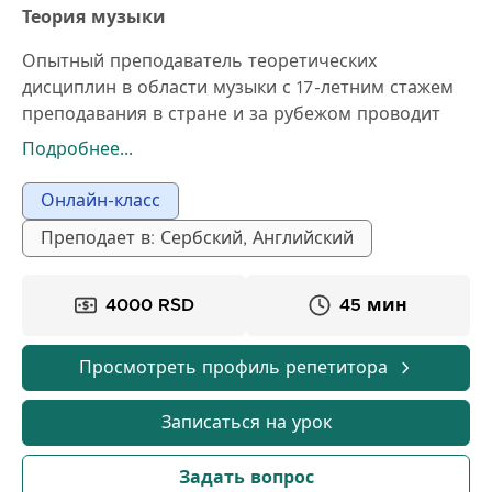
Теория музыки
Опытный преподаватель теоретических
дисциплин в области музыки с 17-летним стажем
преподавания в стране и за рубежом проводит
онлайн-занятия для учащихся начальных, средних
Подробнее...
школ и взрослых. Музыкальный педагог и
мультиинструменталист, который делится своим
Онлайн-класс
большим опытом и знаниями, полученными на
Преподает в: Сербский, Английский
факультете музыкального искусства, с другими.
Развивайте свой слух, изучайте музыкальную
теорию быстро и легко с помощью специальной
4000 RSD
45 мин
системы работы. Никогда не поздно начать свое
музыкальное путешествие.
Просмотреть профиль репетитора
Записаться на урок
Задать вопрос