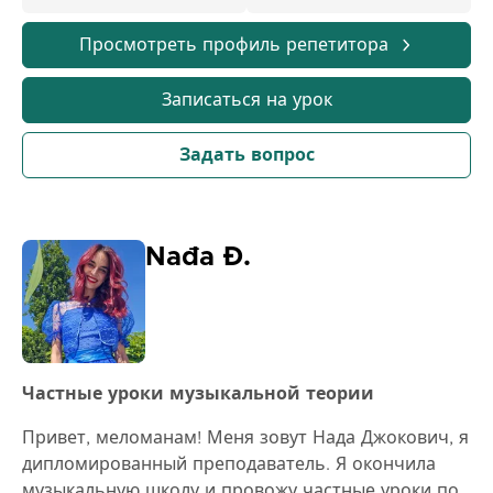
году. Кроме того, я провел множество концертов.
Мой другой опыт работы включает PACC и
Просмотреть профиль репетитора
несколько школ, а также другую работу.
Записаться на урок
Задать вопрос
Nađa Đ.
Частные уроки музыкальной теории
Привет, меломанам! Меня зовут Нада Джокович, я
дипломированный преподаватель. Я окончила
музыкальную школу и провожу частные уроки по