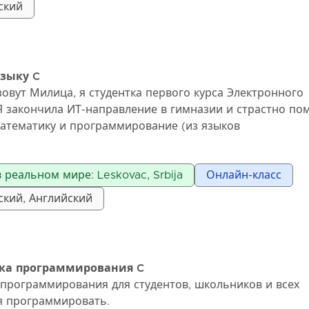
атчайшие сроки.
ский
ованное программирование
и структуры данных
языку C
ования и программных языков
зовут Милица, я студентка первого курса Электронного
I
Я закончила ИТ-направление в гимназии и страстно по
 алгоритмы
атематику и программирование (из языков
могу помочь Вам с C, C++, C#, Python, SQL).
реальном мире: Leskovac, Srbija
Онлайн-класс
дуальные занятия для учащихся начальной и средней ш
к вступительным экзаменам. Я провожу занятия онлайн 
ский, Английский
 к потребностям каждого ученика и стараюсь объяснит
 интересным способом. Мы можем вместе работать на
целей и успехов в математике или программировании!
ыка программирования C
программирования для студентов, школьников и всех
я программировать.