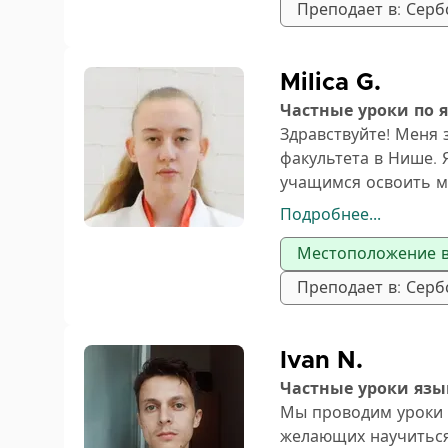
сдать экзамены в кр
Преподает в: Серб
Список предметов:
Объектно-ориентир
Milica G.
Программные языки 
Частные уроки по 
Основы программир
Здравствуйте! Меня 
Программные языки 
факультета в Нише. 
Структуры данных и
учащимся освоить м
программирования я 
Подробнее...
Местоположение в 
Я предлагаю индиви
а также подготовку 
Преподает в: Серб
лично, адаптируя их
материал простым и
достижением ваших 
Ivan N.
Частные уроки яз
Мы проводим уроки 
желающих научитьс