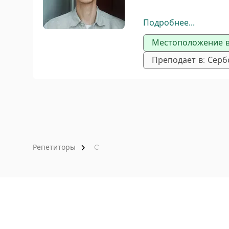
Технологии: C, C++, 
Подробнее...
Местоположение в
Для студентов ФТН,
Преподает в: Серб
Языки программиров
Архитектура компью
Объектно-ориентир
Репетиторы
C