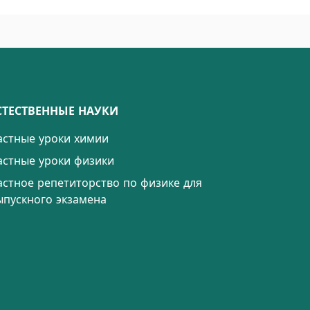
СТЕСТВЕННЫЕ НАУКИ
астные уроки химии
астные уроки физики
астное репетиторство по физике для
ыпускного экзамена