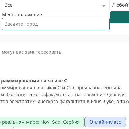
Все
Любой
Местоположение
 могут вас заинтересовать.
граммирования на языке C
раммирования на языках C и C++ предназначены для
 и Экономического факультета - направление Деловая
тов электротехнического факультета в Баня-Луке, а так
етов. Занятия проводятся онлайн, доступны как группо
е занятия. Стоимость группового занятия составляет 
 реальном мире: Novi Sad, Сербия
Онлайн-класс
. Я помогу вам легко освоить программирование и ус