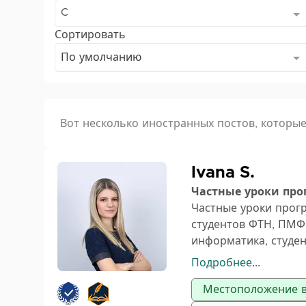
C
Сортировать
По умолчанию
Вот несколько иностранных постов, которые
Ivana S.
Частные уроки про
Частные уроки прог
студентов ФТН, ПМФ
информатика, студен
родственных факульт
Подробнее...
так и индивидуальны
Местоположение в
динаров за 45 минут