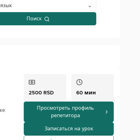
 язык
Поиск
2500 RSD
60 мин
Просмотреть профиль
же
репетитора
вые,
750
Записаться на урок
пешно