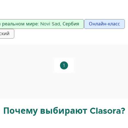
C#, SQL, Assembler
 реальном мире: Novi Sad, Сербия
Онлайн-класс
 мы проводим уроки по следующим предметам:
ский
ания и структуры данных
тера
ованное программирование
1
Почему выбирают Clasora?