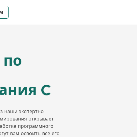
ем
 по
ания C
ез наши экспертно
ммирования открывает
работке программного
гут вам освоить все его