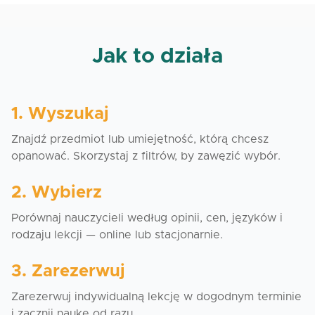
Zacznij mówić po polsku – spokojnie, naturalnie i w
swoim tempie.
Jak to działa
Podczas zajęć poznasz mój styl nauczania i
przekonasz się, że nauka języka polskiego może być
przyjemna i praktyczna.
1. Wyszukaj
Dlaczego warto uczyć się ze mną?
Znajdź przedmiot lub umiejętność, którą chcesz
opanować. Skorzystaj z filtrów, by zawęzić wybór.
– Uczę w sposób empatyczny i bez presji
– Dopasowuję lekcje do Twojego poziomu i celów
2. Wybierz
– Tłumaczę spokojnie, jasno i obrazowo
– Pomagam przełamać barierę mówienia i zrozumieć
Porównaj nauczycieli według opinii, cen, języków i
polską codzienność
rodzaju lekcji — online lub stacjonarnie.
3. Zarezerwuj
Zarezerwuj indywidualną lekcję w dogodnym terminie
i zacznij naukę od razu.