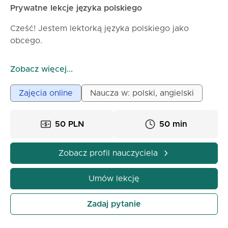
Prywatne lekcje języka polskiego
Cześć! Jestem lektorką języka polskiego jako
obcego.
Na co dzień uczę osoby z różnych krajów — od
Zobacz więcej...
absolutnych podstaw po bardziej zaawansowane
poziomy.
Zajęcia online
Naucza w: polski, angielski
Sama jestem żoną cudzoziemca, więc dobrze wiem,
50 PLN
50 min
z czym mierzą się osoby uczące się języka i
próbujące odnaleźć się w nowym kraju.
Zobacz profil nauczyciela
Na moich lekcjach stawiam na praktykę, rozmowę i
dobrą atmosferę. Tłumaczę wszystko powoli, jasno i
Umów lekcję
bez stresu.
Zadaj pytanie
Jestem lektorką języka polskiego jako obcego,
specjalizującą się w nauczaniu osób dorosłych na