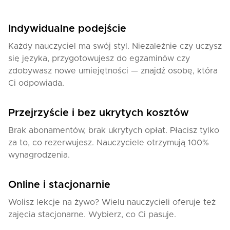
Uczę w sposób empatyczny, spokojny i dopasowany
do indywidualnych potrzeb ucznia. Stawiam na
Indywidualne podejście
praktyczne użycie języka — uczymy się mówić,
Każdy nauczyciel ma swój styl. Niezależnie czy uczysz
rozumieć i reagować w realnych sytuacjach. Często
się języka, przygotowujesz do egzaminów czy
pracuję z materiałami autentycznymi (dialogi,
zdobywasz nowe umiejętności — znajdź osobę, która
ogłoszenia, podcasty, fragmenty rozmów), by
Ci odpowiada.
rozwijać zarówno język, jak i rozumienie kontekstu
kulturowego.
Przejrzyście i bez ukrytych kosztów
Specjalizacja
Brak abonamentów, brak ukrytych opłat. Płacisz tylko
za to, co rezerwujesz. Nauczyciele otrzymują 100%
-język codzienny i komunikacja sytuacyjna
wynagrodzenia.
-przygotowanie do życia i pracy w Polsce
-język polski w relacjach międzyludzkich (rodzina,
Online i stacjonarnie
urząd, zakupy, praca)
-indywidualna pomoc językowa dla małżonków
Wolisz lekcje na żywo? Wielu nauczycieli oferuje też
Polaków i ich rodzin
zajęcia stacjonarne. Wybierz, co Ci pasuje.