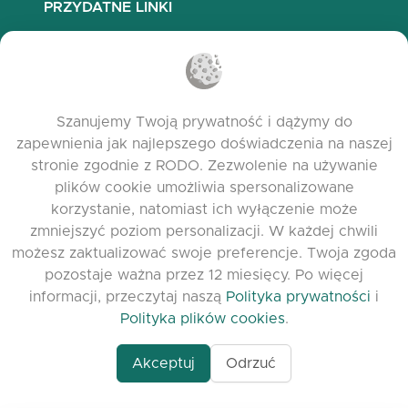
PRZYDATNE LINKI
Najczęściej zadawane pytania
Polityka prywatności
Polityka plików cookies
Szanujemy Twoją prywatność i dążymy do
Warunki korzystania
zapewnienia jak najlepszego doświadczenia na naszej
Release Notes
stronie zgodnie z RODO. Zezwolenie na używanie
plików cookie umożliwia spersonalizowane
korzystanie, natomiast ich wyłączenie może
zmniejszyć poziom personalizacji. W każdej chwili
możesz zaktualizować swoje preferencje. Twoja zgoda
pozostaje ważna przez 12 miesięcy. Po więcej
informacji, przeczytaj naszą
Polityka prywatności
i
Polityka plików cookies
.
Akceptuj
Odrzuć
www.quora.com/prof
© 2026 clasora.com platform | Wszelkie prawa
Agent-7/Maximizing-
zastrzeżone | Developed by
C9 Group
Learning-Potential-T