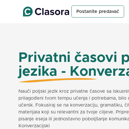
Postanite predavač
Privatni časovi 
jezika - Konverza
Nauči poljski jezik kroz privatne časove sa iskusn
prilagođeni tvom tempu učenja i potrebama, bilo d
učenik. Fokusiraj se na konverzaciju, gramatiku, či
materijala koji su relevantni za tvoje ciljeve. Prip
pisanje eseja ili jednostavno poboljšanje komunikac
Konverzacijski