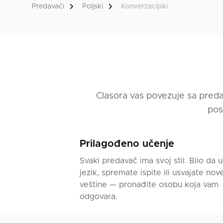
na nivoima od A0 do B2
Predavači
Poljski
Konverzacijski
sa onima koji već žive 
Pomažem u učenju svak
boljem razumevanju kul
Obrazovanje i didakti
- Završene licence iz
Clasora vas povezuje sa preda
- Postdiplomski studij
pos
Metodički kursevi iz 
Prilagođeno učenje
Učim na empatičan, mi
Svaki predavač ima svoj stil. Bilo da u
Naglasak stavljam na 
jezik, spremate ispite ili usvajate nov
u stvarnim situacijama
veštine — pronađite osobu koja vam
podcastovima, fragmen
odgovara.
konteksta.