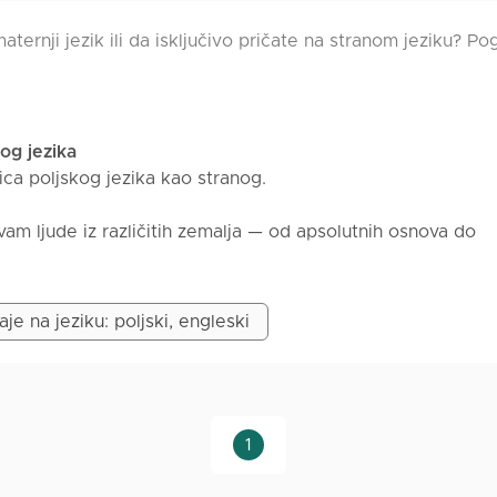
aternji jezik ili da isključivo pričate na stranom jeziku? P
kog jezika
ica poljskog jezika kao stranog.
 ljude iz različitih zemalja — od apsolutnih osnova do
ranca, pa dobro znam sa čime se suočavaju osobe koje uče
je na jeziku: poljski, engleski
ađu u novoj zemlji.
aglašaвам praksu, razgovor i dobru atmosferu. Sve objašn
resa.
1
skog jezika kao stranog, specijalizovana za podučavanje odr