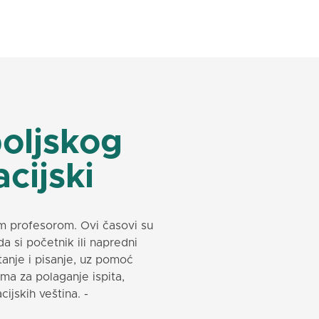
poljskog
cijski
im profesorom. Ovi časovi su
a si početnik ili napredni
tanje i pisanje, uz pomoć
rema za polaganje ispita,
ijskih veština. -