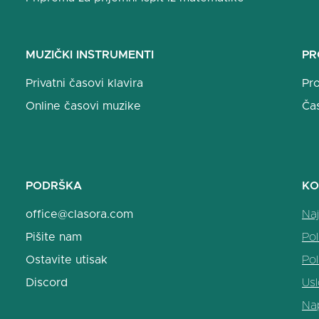
MUZIČKI INSTRUMENTI
PR
Privatni časovi klavira
Pro
Online časovi muzike
Ča
PODRŠKA
KO
office@clasora.com
Naj
Pišite nam
Pol
Ostavite utisak
Pol
Discord
Usl
Na