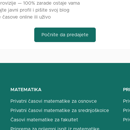
rovizije — 100% zarade ostaje vama
jte javni profil i pišite svoj blog
e časove online ili uživo
Počnite da predajete
MATEMATIKA
PR
Privatni časovi matematike za osnovce
Pri
Privatni časovi matematike za srednjoškolce
Pri
Časovi matematike za fakultet
Pri
Priprema za prijemni ispit iz matematike