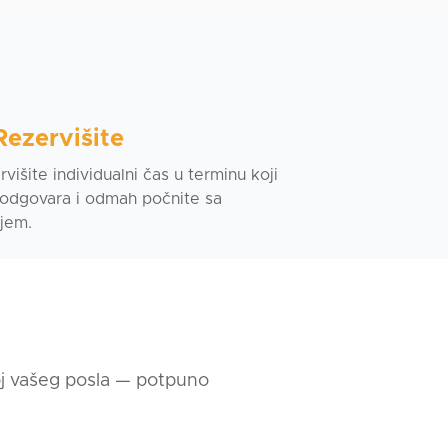
Rezervišite
višite individualni čas u terminu koji
odgovara i odmah počnite sa
jem.
jezika
voj vašeg posla — potpuno