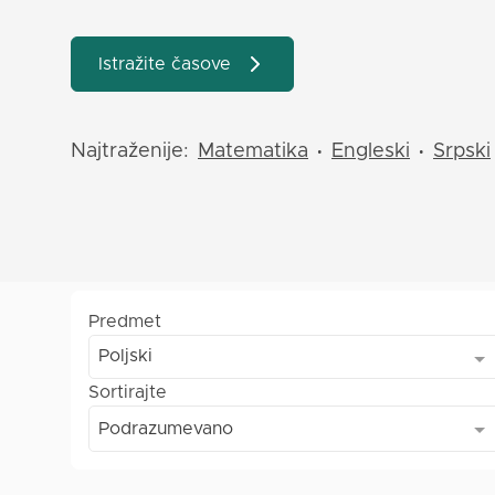
Istražite časove
Najtraženije:
Matematika
Engleski
Srpski
•
•
Predmet
Poljski
Sortirajte
Podrazumevano