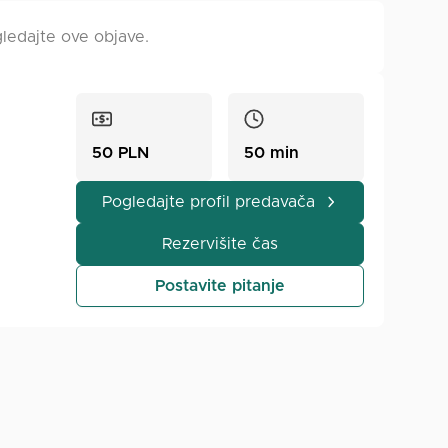
ogledajte ove objave.
50 PLN
50 min
Pogledajte profil predavača
Rezervišite čas
 jezik
Postavite pitanje
javam
aslih