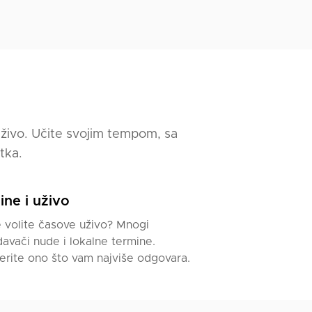
a — kako
j i
uživo. Učite svojim tempom, sa
tka.
g prava)
ine i uživo
 volite časove uživo? Mnogi
agovati
avači nude i lokalne termine.
sima,
erite ono što vam najviše odgovara.
turnog