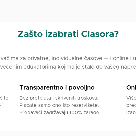
. Radim online sa učenicima iz različitih zemalja i kultur
u Poljskoj, tako i sa onima koji tek planiraju preseljenje.
odnevnog jezika, pripremi za profesionalni život u Poljsko
turnih realnosti.
Zašto izabrati Clasora?
čka priprema:
 turizma i rekreacije (SWPR)
vačima za privatne, individualne časove — i online i 
i iz glotodidaktike u toku
većenim edukatorima kojima je stalo do vašeg napre
podučavanja poljskog jezika kao stranog (Studija evropsko
Transparentno i povoljno
Onl
ran način i prilagođen individualnim potrebama učenika.
čite
Bez pretplata i skrivenih troškova.
Više
praktično korišćenje jezika — učimo govoriti, razumeti i re
e
Plaćate samo ono što rezervišete.
pred
. Često radim sa autentičnim materijalima (dijalozima, ogla
Predavači zadržavaju 100% zarade.
Izab
tima razgovora) kako bih razvio i jezik i razumevanje kul