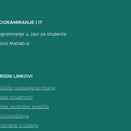
OGRAMIRANJE I IT
gramiranje u Javi za studente
sovi Matlab-a
RISNI LINKOVI
češće postavljena pitanja
itika privatnosti
itika upotrebe kolačića
ovi korišćenja
pomene o izdanju