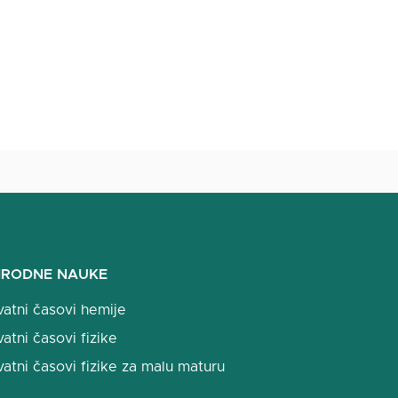
IRODNE NAUKE
vatni časovi hemije
vatni časovi fizike
vatni časovi fizike za malu maturu