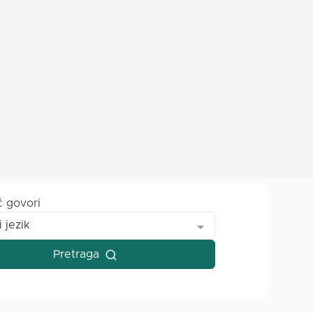
č govori
i jezik
Pretraga