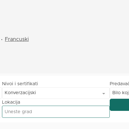
Francuski
•
Nivoi i sertifikati
Predava
Konverzacijski
Bilo koj
Lokacija