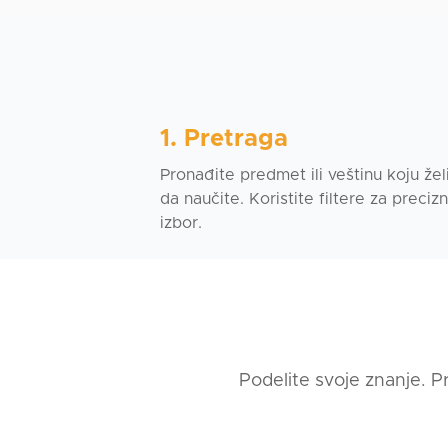
Specijalizacija
- svakodnevni jezik i 
- priprema za život i r
- poljski jezik u međ
- individualna jezičn
1. Pretraga
Pronađite predmet ili veštinu koju žel
Počni da govoriš polj
da naučite. Koristite filtere za precizni
izbor.
Tokom časova upoznaće
može biti ugodno i pr
Zašto se isplati učiti
– Učim na empatičan n
– Prilagođavam lekcije
Podelite svoje znanje. P
– Objašnjavam mirno, j
– Pomažem da prevazi