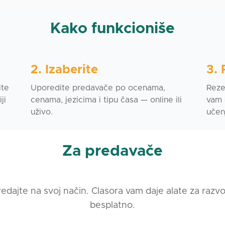
Kako funkcioniše
situaciona komunikacija
ad u Poljskoj
uljudskim odnosima (porodica, ured, kupovinu, rad)
a pomoć za bračne parove Poljaka i njihove porodice
2. Izaberite
3. 
ite
Uporedite predavače po ocenama,
Rezer
ski — mirno, prirodno i svojim tempom.
ji
cenama, jezicima i tipu časa — online ili
vam 
uživo.
učen
š moj stil podučavanja i uverićeš se da učenje poljskog 
aktično.
Za predavače
 sa mnom?
ačin i bez pritiska
 tvom nivou i ciljeva
redajte na svoj način. Clasora vam daje alate za raz
asno i slikovito
besplatno.
đeš barijeru govora i razumevanja poljske svakodnevice