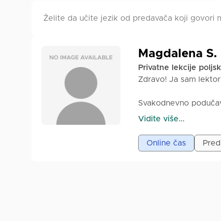
Želite da učite jezik od predavača koji govori m
Magdalena S.
Privatne lekcije poljs
Zdravo! Ja sam lektor
Svakodnevno podučavam
naprednijih nivoa.
Vidite više...
Sama sam udata za st
Online čas
Preda
i pokušavaju da se sn
Na mojim lekcijama n
polako, jasno i bez st
Ja sam lektorica polj