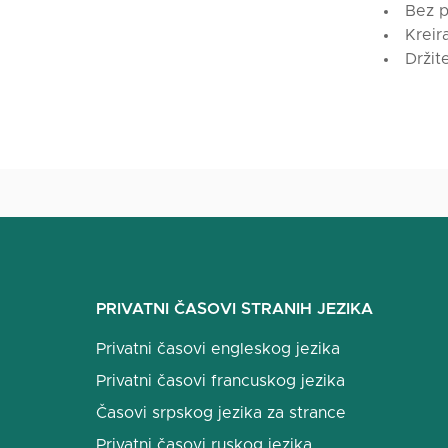
Bez p
Kreira
Držit
PRIVATNI ČASOVI STRANIH JEZIKA
Privatni časovi engleskog jezika
Privatni časovi francuskog jezika
Časovi srpskog jezika za strance
Privatni časovi ruskog jezika