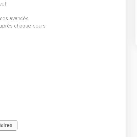
vet
mmes avancés
t après chaque cours
laires