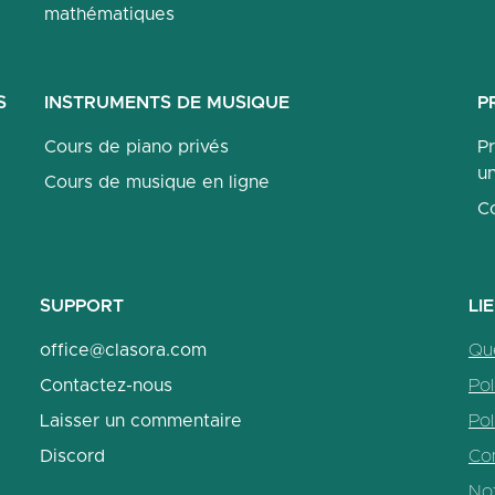
mathématiques
S
INSTRUMENTS DE MUSIQUE
P
Cours de piano privés
P
un
Cours de musique en ligne
C
SUPPORT
LI
office@clasora.com
Qu
Contactez-nous
Pol
Laisser un commentaire
Pol
Discord
Con
No