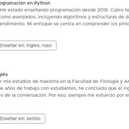
rogramación en Python
. He estado enseñando programación desde 2018. Cubro t
como avanzados, incluyendo algoritmos y estructuras de d
rendimiento. Mi enfoque se centra en comprender los princ
ca y la resolución de problemas. También ayudo a las pers
vistas técnicas.
Enseñar en: ingles, ruso
glés
mis estudios de maestría en la Facultad de Filología y A
de años de trabajo con estudiantes, he concluido que el in
s de la conversación. Por eso, siempre me esfuerzo por e
s que podamos hablar en general y así desarrollar todas 
cas (especialmente vocabulario y gramática). Por supuesto, 
izada, porque el cerebro no debe estar estresado mientras
Enseñar en: serbio
venidos!