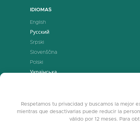
IDIOMAS
English
Русский
Srpski
Slovenščina
Polski
Українська
Deutsch
Español
Français
Respetamos tu privacidad y buscamos la mejor ex
mientras que desactivarlas puede reducir la person
中文
válido por 12 meses. Para obt