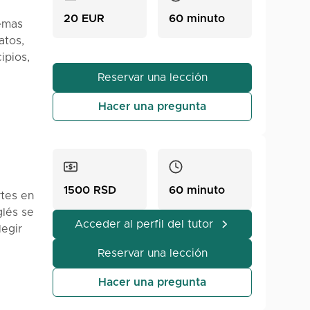
20 EUR
60 minuto
emas
atos,
ipios,
onas a
Reservar una lección
Hacer una pregunta
1500 RSD
60 minuto
rtes en
glés se
Acceder al perfil del tutor
legir
las
Reservar una lección
la
 se
Hacer una pregunta