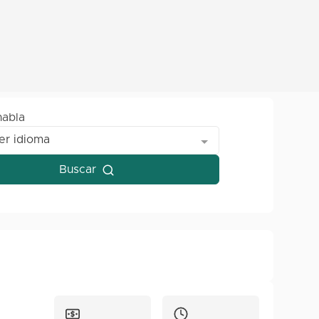
habla
er idioma
Buscar