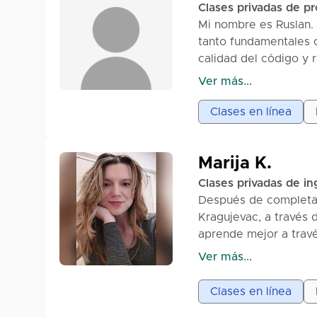
Clases privadas de p
Mi nombre es Ruslan
tanto fundamentales 
calidad del código y 
la experiencia prácti
Ver más...
prepararse para entre
Clases en línea
Marija K.
Clases privadas de in
Después de completar 
Kragujevac, a través 
aprende mejor a travé
buenos temas sobre lo
Ver más...
habilidades lingüísti
diversión está garant
Clases en línea
aprende inglés. ¡Bien