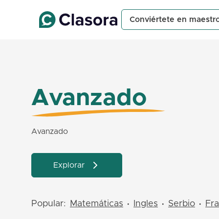
Conviértete en maestr
Avanzado
Avanzado
Explorar
Popular:
Matemáticas
Ingles
Serbio
Fr
•
•
•