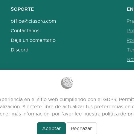
SOPORTE
EN
office@clasora.com
Pr
Contáctanos
Pol
Deja un comentario
Pol
Discord
Tér
Not
periencia en el sitio web cumpliendo con el GDPR. Permiti
alización. Siéntete libre de actualizar tus preferencias e
ener más información, por favor lee nuestra política de pri
Aceptar
Rechazar