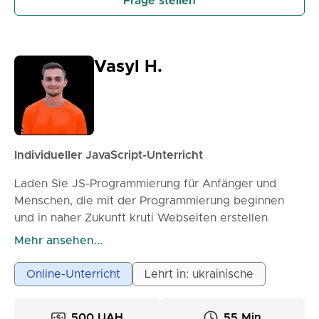
Frage stellen
Vasyl H.
Individueller JavaScript-Unterricht
Laden Sie JS-Programmierung für Anfänger und
Menschen, die mit der Programmierung beginnen
und in naher Zukunft kruti Webseiten erstellen
möchten, herunter.
Mehr ansehen...
Der Absolvent der KNUU Shevchenka Fakultät für
Online-Unterricht
Lehrt in: ukrainische
Kybernetik und Computerwissenschaften. Dasselbe
JS begann vor 4 Jahren zu studieren und
500 UAH
55 Min