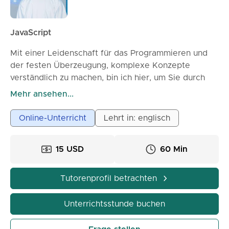
JavaScript
Mit einer Leidenschaft für das Programmieren und
der festen Überzeugung, komplexe Konzepte
verständlich zu machen, bin ich hier, um Sie durch
die spannende Welt von JavaScript zu führen. Ob
Mehr ansehen...
Sie gerade erst mit Ihrer Programmierreise beginnen
oder Ihr bestehendes Wissen vertiefen möchten, ich
Online-Unterricht
Lehrt in: englisch
werde Ihnen klare Erklärungen, praktische Beispiele
und Übungen bieten, die Ihnen helfen, diese
15 USD
60 Min
essenzielle Sprache zu meistern.
Lassen Sie uns eintauchen und gemeinsam
Tutorenprofil betrachten
erstaunliche Dinge mit JavaScript bauen!
Unterrichtsstunde buchen