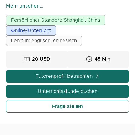
hören, wie ich Chinesisch laut und deutlich
Mehr ansehen...
ausspreche. Gleichzeitig spreche ich fließend
Englisch (C1), sodass ich Ihnen alles sehr gut erklären
Persönlicher Standort: Shanghai, China
kann.
Online-Unterricht
Ich habe 5 Jahre Erfahrung im Unterrichten von
Chinesisch. Je nach den unterschiedlichen
Lehrt in: englisch, chinesisch
Situationen der Schüler variieren meine
Lehrmethoden. Darüber hinaus teile ich in meinem
20 USD
45 Min
Unterricht immer Geschichten aus Arbeit und Leben.
Tutorenprofil betrachten
Unterrichtsstunde buchen
Frage stellen