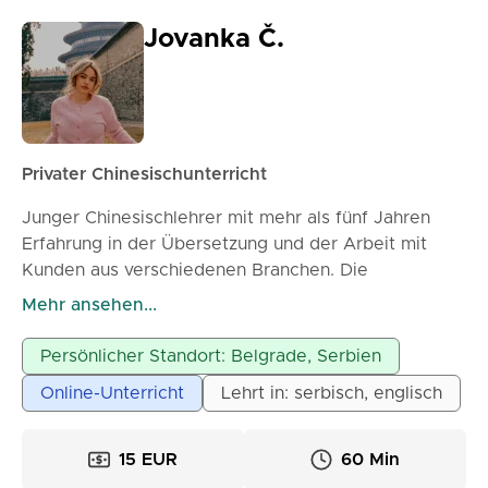
Jovanka Č.
Privater Chinesischunterricht
Junger Chinesischlehrer mit mehr als fünf Jahren
Erfahrung in der Übersetzung und der Arbeit mit
Kunden aus verschiedenen Branchen. Die
Kombination aus Fachwissen, praktischer Erfahrung
Mehr ansehen...
und einem modernen Lehransatz ermöglicht eine
klare, effiziente und interessante Vermittlung von
Persönlicher Standort: Belgrade, Serbien
Sprache und Kultur. Engagiert für die Entwicklung
Online-Unterricht
Lehrt in: serbisch, englisch
der Schüler und kontinuierliche Verbesserung, mit
einem starken Fokus auf Kommunikation und realer
Anwendung der Sprache.
15 EUR
60 Min