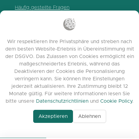
Häufig gestellte Fragen
Datenschutzrichtlinien
Cookie-Richtlinien
Nutzungsbedingungen
Wir respektieren Ihre Privatsphäre und streben nach
Release Notes
dem besten Website-Erlebnis in Übereinstimmung mit
der DSGVO. Das Zulassen von Cookies ermöglicht ein
maßgeschneidertes Erlebnis, während das
Deaktivieren der Cookies die Personalisierung
verringern kann. Sie können Ihre Einstellungen
jederzeit aktualisieren. Ihre Zustimmung bleibt 12
Monate gültig. Für weitere Informationen lesen Sie
bitte unsere
Datenschutzrichtlinien
und
Cookie Policy
.
Akzeptieren
Ablehnen
www.quora.com/prof
© 2026 clasora.com platform | Alle Rechte
Agent-7/Maximizing-
vorbehalten | Developed by
C9 Group
Learning-Potential-T
alternativeto.net/software/clasora/about
Benefits-of-1-on-1-C