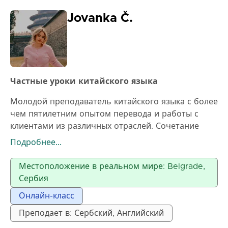
Jovanka Č.
Частные уроки китайского языка
Молодой преподаватель китайского языка с более
чем пятилетним опытом перевода и работы с
клиентами из различных отраслей. Сочетание
профессиональных знаний, практического опыта
Подробнее...
и современного подхода к обучению позволяет
четко, эффективно и интересно передавать язык и
Местоположение в реальном мире: Belgrade,
культуру. Посвящен развитию учащихся и
Сербия
постоянному совершенствованию, с сильным
Онлайн-класс
акцентом на коммуникацию и реальное
применение языка.
Преподает в: Сербский, Английский