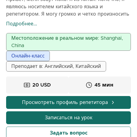
являюсь носителем китайского языка и
репетитором. Я могу громко и четко произносить
китайские слова, если вы посмотрите мое видео. В
Подробнее...
то же время я свободно говорю по-английски
(уровень C1), поэтому могу очень хорошо
Местоположение в реальном мире: Shanghai,
объяснить вам.
China
У меня есть 5 лет опыта преподавания китайского
Онлайн-класс
языка. В зависимости от различных ситуаций
учеников, мои методы преподавания могут
Преподает в: Английский, Китайский
отличаться. Более того, я всегда делюсь в своем
классе историями, связанными с работой и
20 USD
45 мин
жизнью.
Просмотреть профиль репетитора
Записаться на урок
Задать вопрос