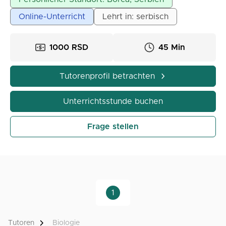
Medizinische Fakultät, Defektologische Fakultät,
Online-Unterricht
Lehrt in: serbisch
Biologische Fakultät, Forstwirtschaftliche Fakultät).
Unterstützung von Grundschülern beim Verständnis
des Stoffes.
1000 RSD
45 Min
Ort - Besuch beim Schüler nach Vereinbarung
(hauptsächlich für die Orte Borča, Ovča, Kotež,
Tutorenprofil betrachten
Padinska Skela, Krnjača und Umgebung). Andere
Orte finden online statt (Gruppenarbeit erfolgt
Unterrichtsstunde buchen
ebenfalls online).
Frage stellen
1
Tutoren
Biologie