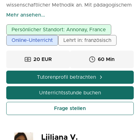
wissenschaftlicher Methodik an. Mit pädagogischem
Geschick und Geduld helfe ich jedem Schüler,
Mehr ansehen...
nachhaltig Fortschritte zu machen, die
Schlüsselkonzepte zu verstehen und ihre Prüfungen
Persönlicher Standort: Annonay, France
dank einer persönlichen Betreuung erfolgreich zu
Online-Unterricht
Lehrt in: französisch
bestehen.
20 EUR
60 Min
Tutorenprofil betrachten
Unterrichtsstunde buchen
Frage stellen
Ljiljana V.