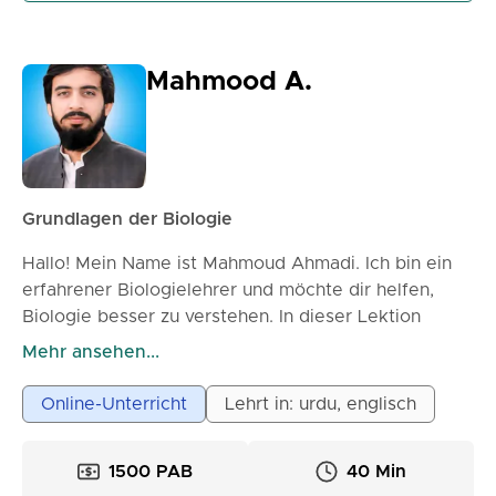
Mahmood A.
Grundlagen der Biologie
Hallo! Mein Name ist Mahmoud Ahmadi. Ich bin ein
erfahrener Biologielehrer und möchte dir helfen,
Biologie besser zu verstehen. In dieser Lektion
werden wir die Grundlagen der Biologie behandeln,
Mehr ansehen...
einschließlich der wichtigsten Konzepte und
Prinzipien. Wir werden auch einige interessante
Online-Unterricht
Lehrt in: urdu, englisch
Fakten und Anwendungen der Biologie besprechen,
um dein Interesse zu wecken und dein Verständnis
1500 PAB
40 Min
zu vertiefen. Lass uns gemeinsam lernen und die