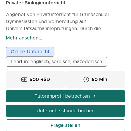
Privater Biologieunterricht
Angebot von Privatunterricht für Grundschüler,
Gymnasiasten und Vorbereitung auf
Universitätsaufnahmeprüfungen. Durch die
Zusammenarbeit mit mir werden die Schüler:
Mehr ansehen...
🔹 Ein tieferes Verständnis der Biologie entwickeln,
nicht nur Auswendiglernen
Online-Unterricht
🔹 Lernen, wie man Konzepte verbindet und logisch
Lehrt in: englisch, serbisch, mazedonisch
denkt
🔹 Selbstvertrauen für Tests, mündliche Prüfungen
und Aufnahmeprüfungen gewinnen
500 RSD
60 Min
🔹 Klare Notizen und Zusammenfassungen nach
jeder Unterrichtsstunde erhalten
Tutorenprofil betrachten
🔹 Mit praktischen Beispielen und visuellen
Erklärungen lernen (Präsentationen, Diagramme,
Unterrichtsstunde buchen
Bilder)
Frage stellen