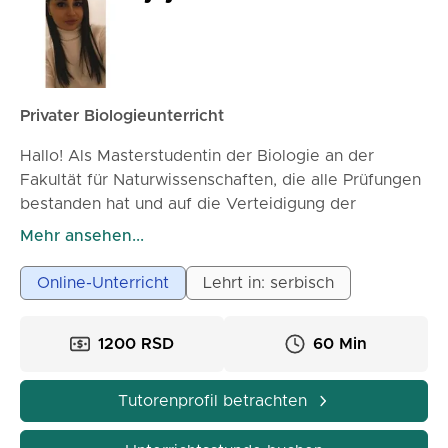
Privater Biologieunterricht
Hallo! Als Masterstudentin der Biologie an der
Fakultät für Naturwissenschaften, die alle Prüfungen
bestanden hat und auf die Verteidigung der
Masterarbeit wartet, weiß ich, wie herausfordernd,
Mehr ansehen...
schwierig und stressig die Zeit des Lernens, der
Verbesserung von Noten und der
Online-Unterricht
Lehrt in: serbisch
Prüfungsvorbereitung für Schüler und Eltern sein
kann.
1200 RSD
60 Min
Ich möchte Ihnen helfen, Biologie zu verstehen, den
Lernprozess zu erleichtern und Ihnen zu besseren
Noten zu verhelfen. Deshalb biete ich Ihnen
Tutorenprofil betrachten
außerordentliche Geduld und Unterstützung.
Mein Ziel ist es, Ihnen die schönere und einfachere