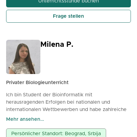
Unterrichtsstunde buchen
Seite der Biologie näherzubringen.
Gemeinsam werden wir dauerhaftes Wissen
Frage stellen
aufbauen und eine Verbesserung der Noten
sicherstellen.
Meine Methode besteht darin, Ihnen beim
Verständnis des Stoffes zu helfen und nicht nur beim
Milena P.
Lernen.
Privater Biologieunterricht
Ich bin Student der Bioinformatik mit
herausragenden Erfolgen bei nationalen und
internationalen Wettbewerben und habe zahlreiche
Auszeichnungen für meine Leistungen erhalten.
Mehr ansehen...
Biologie kann schwer und langweilig erscheinen,
wenn sie auswendig und ohne Verständnis gelernt
Persönlicher Standort: Beograd, Srbija