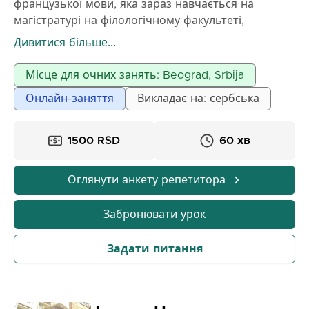
французької мови, яка зараз навчається на
магістратурі на філологічному факультеті,
проводить уроки французької для всіх вікових
Дивитися більше...
груп. Уроки адаптовані до ваших особистих цілей.
Вона має великий досвід роботи з різними
Місце для очних занять: Beograd, Srbija
віковими групами. Окрім базової освіти, вона
Онлайн-заняття
Викладає на: сербська
також має диплом C1 Delf.
1500 RSD
60 хв
Оглянути анкету репетитора
Забронювати урок
Задати питання