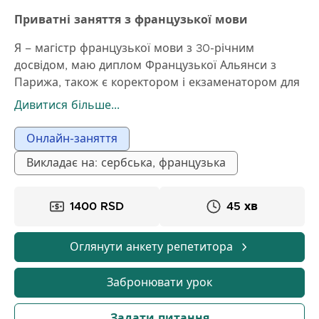
Приватні заняття з французької мови
Я – магістр французької мови з 30-річним
досвідом, маю диплом Французької Альянси з
Парижа, також є коректором і екзаменатором для
міжнародних іспитів DELF/DALF. Провожу заняття
Дивитися більше...
для всіх рівнів, від дошкільного до ділового рівня.
Онлайн-заняття
Викладає на: сербська, французька
1400 RSD
45 хв
Оглянути анкету репетитора
Забронювати урок
Задати питання