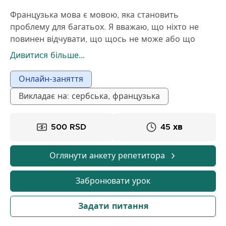
Французька мова є мовою, яка становить
проблему для багатьох. Я вважаю, що ніхто не
повинен відчувати, що щось не може або що
щось неможливо. Тому давайте все, що ми
Дивитися більше...
можемо, полегшимо! Мови потрібно вивчати
ґрунтовно з терпінням. Я люблю мови і кожну
Онлайн-заняття
мову, яку вчу, люблю дізнаватися про культуру тієї
Викладає на: сербська, французька
країни, в якій вона розповсюджена. Я хотіла б
передати свою любов до французької іншим
дітям. Заняття триватимуть 45 хвилин, і під час
500 RSD
45 хв
цих занять я постараюся пояснити, розтлумачити
і полегшити дітям все, що їм не зрозуміло.
Оглянути анкету репетитора
Забронювати урок
Задати питання