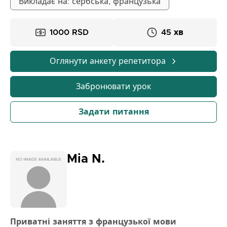
коллоквіумів та іспитів.
Викладає на: сербська, французька
1000 RSD
45 хв
Оглянути анкету репетитора
Забронювати урок
Задати питання
Mia N.
Приватні заняття з французької мови