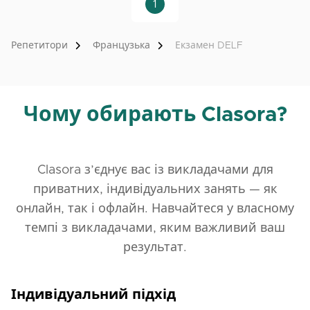
занурення у навчання.
1
✅Індивідуальні та групові заняття.
✅Доступ до WhatsApp спільноти учнів.❤️ Я з
Репетитори
Французька
Екзамен DELF
нетерпінням чекаю на знайомство та спільну
роботу над удосконаленням французької.🇫🇷
Чому обирають Clasora?
Clasora з’єднує вас із викладачами для
приватних, індивідуальних занять — як
онлайн, так і офлайн. Навчайтеся у власному
темпі з викладачами, яким важливий ваш
результат.
Індивідуальний підхід