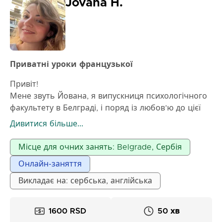
Jovana H.
Приватні уроки французької
Привіт!
Мене звуть Йована, я випускниця психологічного
факультету в Белграді, і поряд із любов’ю до цієї
науки, в мені живе ще одна велика пристрасть –
Дивитися більше...
французька мова, яка є також моєю рідною
мовою. Я виросла у Швейцарії та Франції, де
Місце для очних занять: Belgrade, Сербія
закінчила повну освіту до 19 років. Французькою я
Онлайн-заняття
користуюсь щодня, і маю за плечима роки досвіду
розмови, письма та розуміння мови, як у
Викладає на: сербська, англійська
повсякденному, так і в академічному спілкуванні.
Як людина, яка навчалась на психолога, я також
1600 RSD
50 хв
навчилася передавати знання таким чином, який