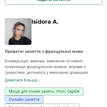
Isidora A.
Приватні заняття з французької мови
Конверсація, вимова, вивчення основної
комунікації французькою мовою, вправи з
граматики, допомога у виконанні домашніх
завдань, підготовка до письмових робіт і
Дивитися більше...
контрольних робіт, написання творів, переклад
текстів, роз'яснення матеріалу, підготовка до
Місце для очних занять: Pirot, Сербія
вступних іспитів, підготовка до іспитів DELF
Онлайн-заняття
(рівень A1 - B2) та інших іспитів, підготовка до