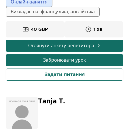
Онлайн-заняття
персоналізовані та дружні. Я адаптуюся до потреб
і рівня кожного студента, чи то для подорожей,
Викладає на: французька, англійська
роботи, іспитів чи повсякденного життя. Я
організовую свої уроки поступово: повторення
40 GBP
1 хв
словникового запасу, практичні вправи, керована
розмова та поради для підвищення впевненості в
усному спілкуванні. Завдяки моїм заняття, ви
Оглянути анкету репетитора
зможете впевнено говорити французькою,
розуміти мову в реальному житті та досягати своїх
Забронювати урок
особистих чи професійних цілей. Перше онлайн-
заняття безкоштовне для знайомства та
Задати питання
визначення ваших цілей.
Tanja T.