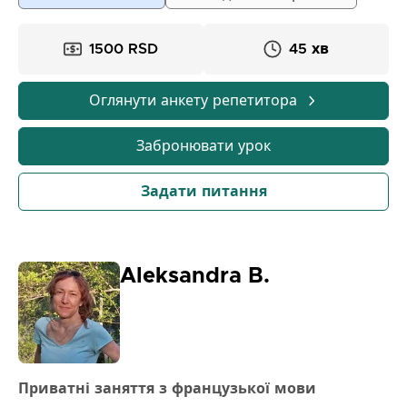
розслабленим підходом. Граматику вивчаємо
через практичні приклади та повсякденні ситуації,
1500 RSD
45 хв
без сухого вивчення. Уроки включають коротке
повторення, роботу через діалог і конкретні
приклади, а також вправи, які ви відразу
Оглянути анкету репетитора
застосовуєте у мовленні. Призначені для всіх – від
початківців до тих, хто бажає оновити знання або
Забронювати урок
покращити шкільний успіх. Результати видно
швидко: більша впевненість у спілкуванні, краще
Задати питання
розуміння та конкретний прогрес з уроку на урок.
Aleksandra B.
Приватні заняття з французької мови