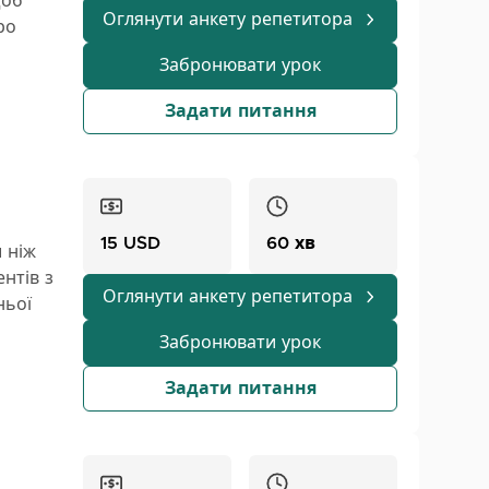
щоб
Оглянути анкету репетитора
ро
с
Забронювати урок
али та
Задати питання
язку
ните
овою —
15 USD
60 хв
ш ніж
нтів з
Оглянути анкету репетитора
ньої
ом
Забронювати урок
ися
Задати питання
і,
озмовну