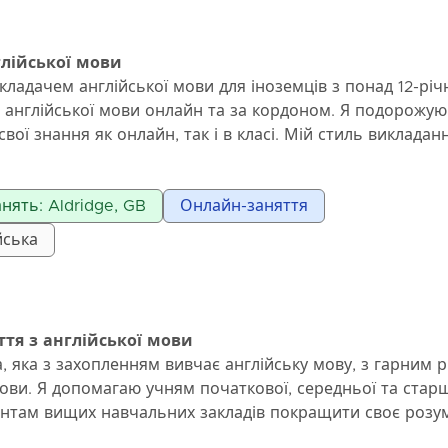
глійської мови
кладачем англійської мови для іноземців з понад 12-рі
 англійської мови онлайн та за кордоном. Я подорожую
вої знання як онлайн, так і в класі. Мій стиль викладан
дентів і адаптивний, допомагаючи учням прогресувати 
демо працювати разом, щоб визначити ваші цілі та ств
нять: Aldridge, GB
Онлайн-заняття
рактичними, цікавими та адаптованими до ваших потреб.
є допомога групам студентів віком від 16 років успішно 
йська
liminary, B2 First та C1 Advanced із цілеспрямованою
ючових областях: говоріння, письмо, читання та слухан
вки студентів до іспитів Cambridge, я зосереджуюсь на
ях іспиту та розвитку мови, щоб допомогти вам досягти
ття з англійської мови
 того, чи потрібна вам структурована підготовка до іспи
, яка з захопленням вивчає англійську мову, з гарним 
ення впевненості, я можу керувати вами на кожному кро
мови. Я допомагаю учням початкової, середньої та стар
є у викладанні та вдосконаленні англійської граматики
ентам вищих навчальних закладів покращити своє розум
в офіційних, структурованих індивідуальних онлайн-сесі
ику. Я маю дипломи Кембриджського університету до рі
вану підтримку, щоб допомогти учням розвинути точні