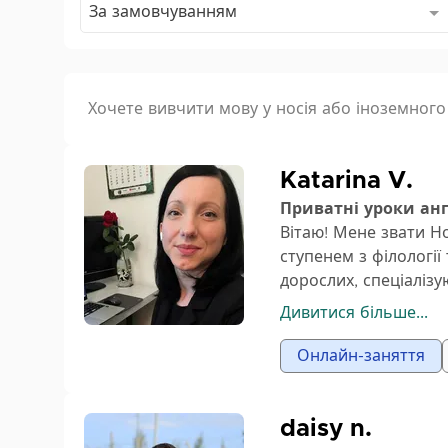
За замовчуванням
Хочете вивчити мову у носія або іноземног
Katarina V.
Приватні уроки ан
Вітаю! Мене звати Но
ступенем з філології 
дорослих, спеціаліз
англійської мови. Мо
Дивитися більше...
Незалежно від того,
вимову чи впевненіст
Онлайн-заняття
навчання англійсько
– допомогти кожному
в повсякденному жит
daisy n.