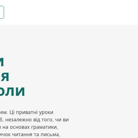
и
ля
оли
ем. Ці приватні уроки
, незалежно від того, чи ви
я на основах граматики,
ичок читання та письма,