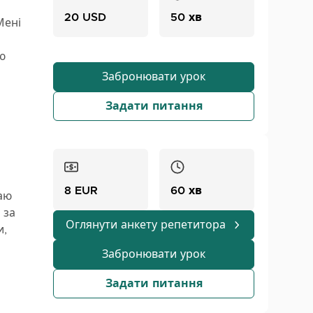
20 USD
50 хв
Мені
ю
 для
Забронювати урок
Задати питання
8 EUR
60 хв
аю
 за
Оглянути анкету репетитора
и,
ую
Забронювати урок
ті та
Задати питання