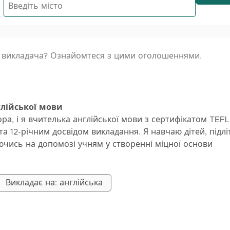
о викладача? Ознайомтеся з цими оголошеннями.
глійської мови
ра, і я вчителька англійської мови з сертифікатом TEFL
та 12-річним досвідом викладання. Я навчаю дітей, підліт
уючись на допомозі учням у створенні міцної основи
ї уроки терплячі, цікаві та адаптовані до потреб кожног
 чи хочете ви покращити свою розмовну мову, граматик
ь, я буду підтримувати вас на кожному кроці. Я вірю, 
Викладає на: англійська
ї має бути приємним, заохочувальним і практичним. М
 учню почуватися впевнено, використовуючи англійсь
ті.