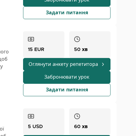
Забронювати урок
мові,
 світу,
ої
Задати питання
ння
ички за
о
в. Моя
15 EUR
50 хв
ного
блячи
 щоб
Оглянути анкету репетитора
ку
Забронювати урок
вання в
Задати питання
і
ю
робити
ожен
5 USD
60 хв
ої