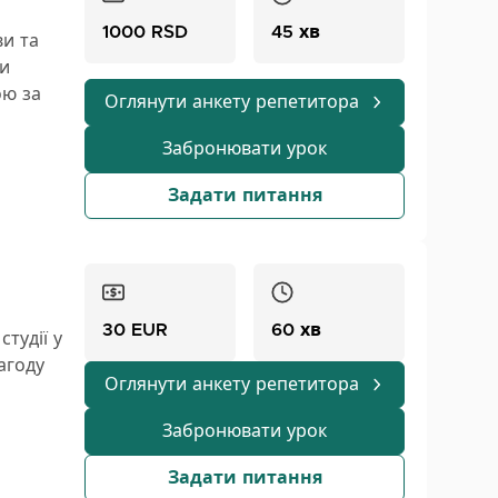
і. Я
1000 RSD
45 хв
ви та
я, а
ки
ою за
Оглянути анкету репетитора
Забронювати урок
Задати питання
З
30 EUR
60 хв
тудії у
агоду
Оглянути анкету репетитора
івнів –
Забронювати урок
хід є
Задати питання