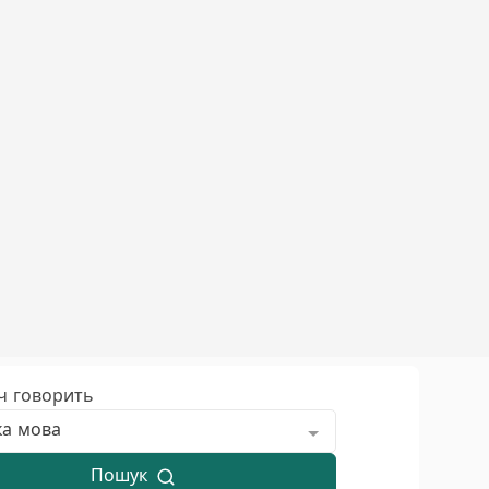
ч говорить
ка мова
Пошук