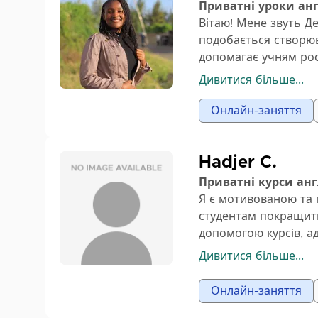
Приватні уроки ан
Вітаю! Мене звуть Де
подобається створюв
допомагає учням рос
співати та використ
Дивитися більше...
дітей.
Онлайн-заняття
Hadjer C.
Приватні курси анг
Я є мотивованою та 
студентам покращити
допомогою курсів, ад
орієнтованими на пр
Дивитися більше...
різноманітні вправи
дозволяю кожному уч
Онлайн-заняття