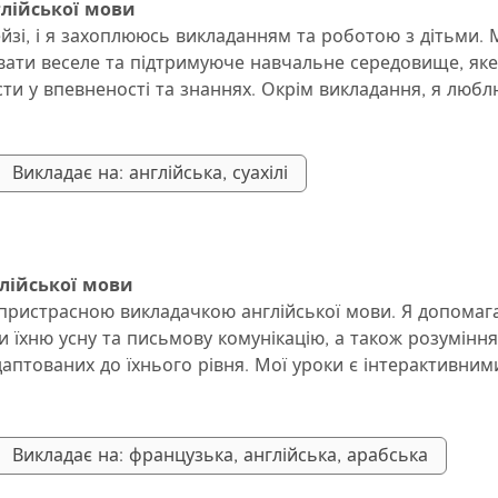
глійської мови
йзі, і я захоплююсь викладанням та роботою з дітьми. 
ати веселе та підтримуюче навчальне середовище, яке
ти у впевненості та знаннях. Окрім викладання, я любл
овувати креативність, щоб зробити навчання приємним
Викладає на: англійська, суахілі
лійської мови
пристрасною викладачкою англійської мови. Я допомаг
 їхню усну та письмову комунікацію, а також розуміння
аптованих до їхнього рівня. Мої уроки є інтерактивним
актику, комунікацію та швидкий прогрес. Я використов
 та персональний моніторинг для підвищення впевненос
неві досягти своїх академічних та особистих цілей.
Викладає на: французька, англійська, арабська