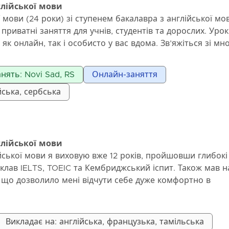
глійської мови
жете одразу застосувати у повсякденному житті та школ
 мови (24 роки) зі ступенем бакалавра з англійської мо
середовище, де помилки вітаються як частина навчанн
приватні заняття для учнів, студентів та дорослих. Уро
 природно і мотивуюче. На моїх заняттях ви будете:
к онлайн, так і особисто у вас вдома. Зв’яжіться зі мн
ькою впевненіше і вільно
 Viber, якщо зацікавлені.
ова та навички слухання
им виразам і корисному словниковому запасу
нять: Novi Sad, RS
Онлайн-заняття
ику простим, практичним способом
йська, сербська
омфортно, висловлюючи свої думки англійською мовою 
м і тисячами успішних учнів, я знаю, як крок за кроком
еального покращення.
глійської мови
ської мови я виховую вже 12 років, пройшовши глибокі с
склав IELTS, TOEIC та Кембриджський іспит. Також мав н
ї, що дозволило мені відчути себе дуже комфортно в
і англійською. Я пропоную уроки, пристосовані до всіх р
росунутих студентів. Уроки можуть включати граматику,
ання та аудіювання, а також практичну розмову. Мій під
Викладає на: англійська, французька, тамільська