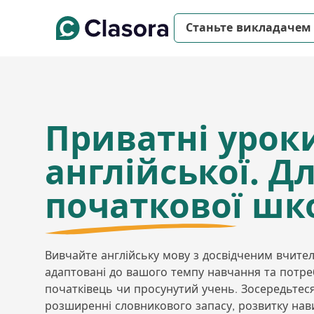
Станьте викладачем
Приватні урок
англійської. Д
початкової шк
Вивчайте англійську мову з досвідченим вчител
адаптовані до вашого темпу навчання та потреб
початківець чи просунутий учень. Зосередьтес
розширенні словникового запасу, розвитку нав