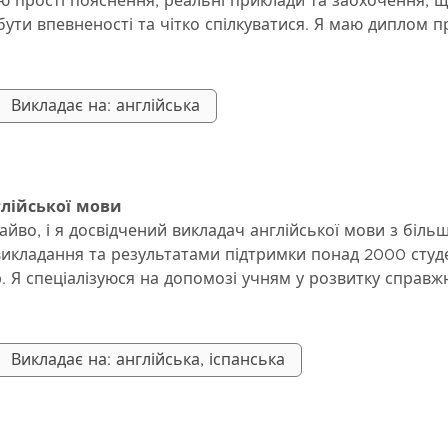
ю прості пояснення, реальні приклади та заохочення, 
істю.
ути впевненості та чітко спілкуватися. Я маю диплом п
 TEFL, і я надаю високоякісні навчальні матеріали під ча
ж надаю домашні завдання, додаткові навчальні матері
Викладає на: англійська
 Студенти можуть очікувати регулярного зворотного зв’
а та говоріння, щоб чітко бачити свій прогрес.
 впевненості, покращите рівень володіння мовою, зміц
та будете спілкуватися більш природно англійською м
глійської мови
боти, подорожей чи повсякденних розмов.
айво, і я досвідчений викладач англійської мови з біль
викладання та результатами підтримки понад 2000 студе
ур. Я спеціалізуюся на допомозі учням у розвитку справж
нні, слуханні, вимові та академічній англійській. Протяг
ацював з дітьми, підлітками та дорослими — включаючи
ь відчували себе сором'язливими, застряглими або боял
Викладає на: англійська, іспанська
ю. Спостерігати, як вони перетворюються на впевнених
ціннішою частиною моєї роботи. Мої уроки структурован
ерсоналізовані відповідно до ваших цілей. Я поєдную р
вимові, розширення словникового запасу та практичну