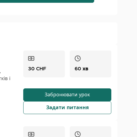
30 CHF
60 хв
,
ків і
о учня.
Забронювати урок
у,
Задати питання
що
оя мета
ку мову