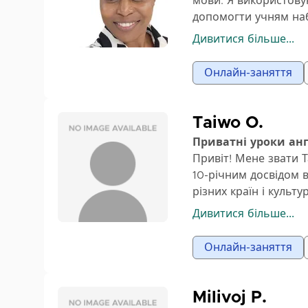
мови. Я використову
підвищеною впевнен
допомогти учням наб
освіту та сертифікат
Дивитися більше...
уроків.
Поза уроками я тако
Онлайн-заняття
практичні завдання.
щодо читання, письм
Зі мною ви набудете
Taiwo O.
граматичні навички 
Приватні уроки ан
чи то для школи, ро
Привіт! Мене звати Т
10-річним досвідом 
різних країн і культ
впевненості в говорі
Дивитися більше...
багатьох років я пр
студентів, які колис
Онлайн-заняття
говорити англійсько
комунікаторів, є най
цікаві та повністю п
Milivoj P.
практику, навчання 