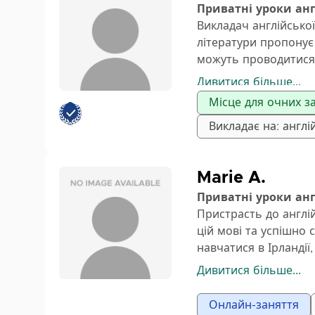
Приватні уроки ан
граматику, яку ви мо
Викладач англійської
створюю сприятливе 
літератури пропонує 
прогрес відчувається
можуть проводитися я
✔️ Говорити англійс
телефоном або через
Дивитися більше...
✔️ Покращувати вим
✔️ Вчитися природн
Місце для очних за
✔️ Розуміти грамат
Викладає на: англі
✔️ Відчувати себе к
десятирічним досвідо
направити вас до р
Marie A.
Приватні уроки ан
Пристрасть до англій
цій мові та успішно 
навчатися в Ірланді
спілкуванні та письм
Дивитися більше...
від початківців до п
лексику, вимову, чит
Онлайн-заняття