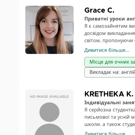
Grace C.
Приватні уроки ан
Я є самозайнятим ви
досвідом викладання
світом, пропонуючи с
орієнтований на сту
Дивитися більше...
своєму темпі. Ми бу
Місце для очних за
уроки, які будуть п
Однією з моїх ролей 
Викладає на: англі
іспити A2 Key, B1 Pre
підтримкою у всіх кл
Маючи досвід підгото
KRETHEKA K.
практичних стратегі
Індивідуальні заня
цілей. Незалежно від
Я серйозна студентка
практика для підвищ
письмової та усній 
Інша моя роль поляга
школи, а також студ
словникового запасу 
усну мову та грамат
Дивитися більше...
надаючи персоналізо