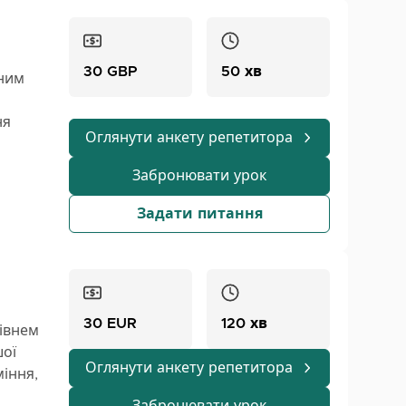
30 GBP
50 хв
чним
ня
Оглянути анкету репетитора
в
орити
Забронювати урок
скласти
Задати питання
ня.
 ваших
ту чи
30 EUR
120 хв
рівнем
ці.
шої
 та
Оглянути анкету репетитора
іння,
ях,
вня
сть та