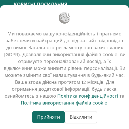
КОРИСНІ ПОСИЛАННЯ
Поширені запитання
Політика конфіденційності
Ми поважаємо вашу конфіденційність і прагнемо
Політика використання файлів cookie
забезпечити найкращий досвід на сайті відповідно
Умови користування
до вимог Загального регламенту про захист даних
Примітки до випуску
(GDPR). Дозволяючи використання файлів cookie, ви
отримуєте персоналізований досвід, а їх
відключення може знизити рівень персоналізації. Ви
можете змінити свої налаштування в будь-який час.
Ваша згода дійсна протягом 12 місяців. Для
отримання додаткової інформації, будь ласка,
ознайомтесь з нашою
Політика конфіденційності
та
Політика використання файлів cookie
.
Прийняти
Відхилити
www.quora.com/prof
© 2026 clasora.com platform | Всі права
Agent-7/Maximizing-
захищені | Developed by
C9 Group
Learning-Potential-T