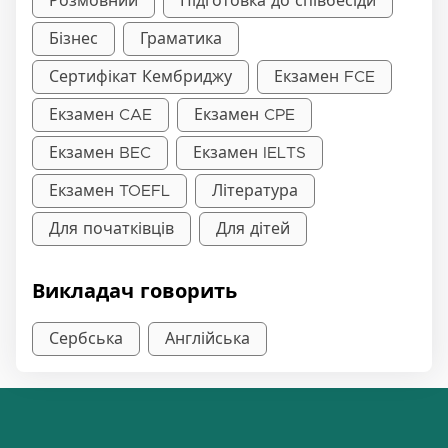
Розмовний
Підготовка до співбесіди
Бізнес
Граматика
Сертифікат Кембриджу
Екзамен FCE
Екзамен CAE
Екзамен CPE
Екзамен BEC
Екзамен IELTS
Екзамен TOEFL
Література
Для початківців
Для дітей
Викладач говорить
Сербська
Англійська